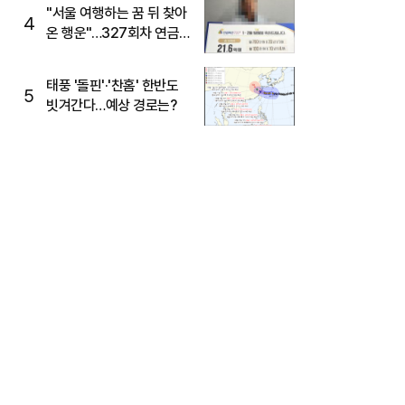
"서울 여행하는 꿈 뒤 찾아
4
온 행운"…327회차 연금
복권720+ 당첨번호조회
주목
태풍 '돌핀'·'찬홈' 한반도
5
빗겨간다…예상 경로는?