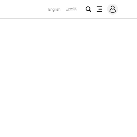
로
English
日本語
그
검
전
인
색
체
메
뉴