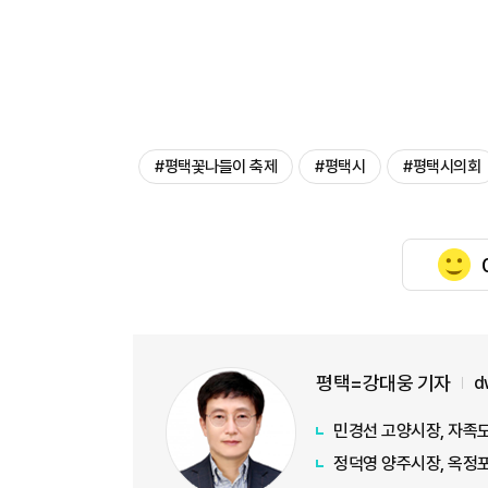
#평택꽃나들이 축제
#평택시
#평택시의회
평택=강대웅 기자
d
민경선 고양시장, 자족도
정덕영 양주시장, 옥정포