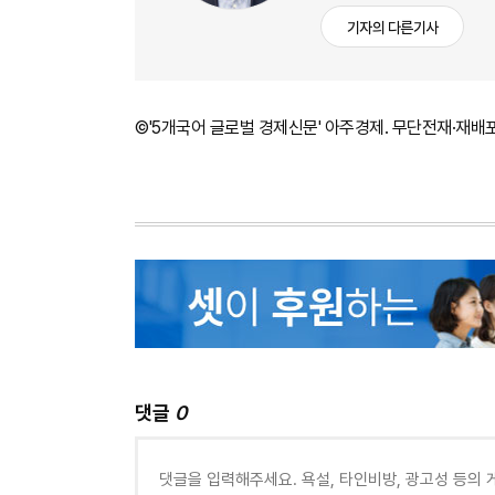
기자의 다른기사
©'5개국어 글로벌 경제신문' 아주경제. 무단전재·재배
댓글
0