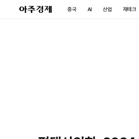
아
중국
AI
산업
재테크
주
경
제