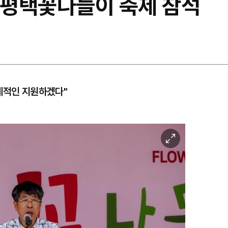
4 평택꽃나들이 축제 참석
계적인 지원하겠다"
이
미
지
확
대