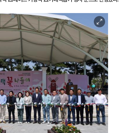
이
미
지
확
대