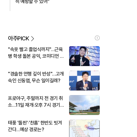
히 예방할 수 있어"
아주PICK
"속옷 빨고 졸업식까지"…근육
병 학생 돌본 공익, 코미디언 김
규원이었다
"경솔한 언행 깊이 반성"…고개
숙인 신동엽, 무슨 일이길래?
프로야구, 주말까지 전 경기 취
소…11일 재개·오후 7시 경기
시작
태풍 '돌핀'·'찬홈' 한반도 빗겨
간다…예상 경로는?