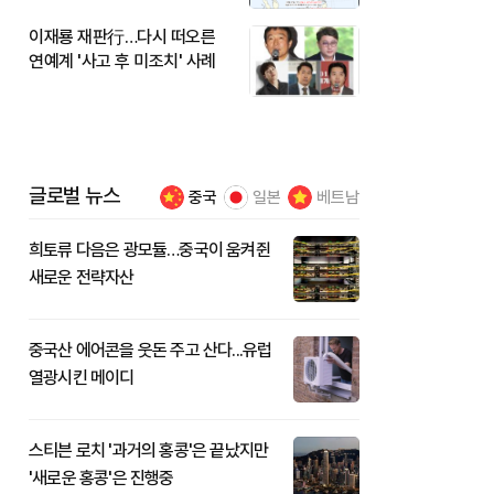
이재룡 재판行…다시 떠오른
연예계 '사고 후 미조치' 사례
글로벌 뉴스
중국
일본
베트남
희토류 다음은 광모듈…중국이 움켜쥔
새로운 전략자산
중국산 에어콘을 웃돈 주고 산다...유럽
열광시킨 메이디
스티븐 로치 '과거의 홍콩'은 끝났지만
'새로운 홍콩'은 진행중