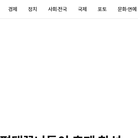
경제
정치
사회·전국
국제
포토
문화·연예