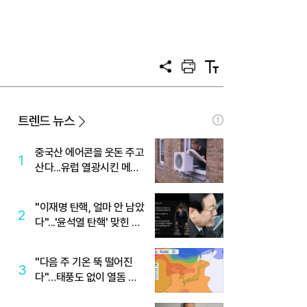
공
프
텍
유
린
스
트
트
크
기
트렌드 뉴스
중국산 에어콘을 웃돈 주고
1
산다...유럽 열광시킨 메이
디
"이재명 탄핵, 얼마 안 남았
2
다"...'윤석열 탄핵' 맞힌 무
당, '성지글' 등장
"다음 주 기온 뚝 떨어진
3
다"…태풍도 없이 열돔 박
살 낸 '이것'