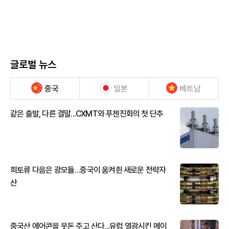
글로벌 뉴스
중국
일본
베트남
같은 출발, 다른 결말...CXMT와 푸젠진화의 첫 단추
희토류 다음은 광모듈…중국이 움켜쥔 새로운 전략자
산
중국산 에어콘을 웃돈 주고 산다...유럽 열광시킨 메이