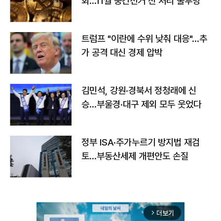
회…11월 중간선거 전 처리 불투명
트럼프 "이란에 수위 낮춰 대응"…추
가 공격 대신 경제 압박
김민석, 강원·경북서 정청래에 신
승…부울경·대구 제외 모두 웃었다
정부 ISA·주가누르기 방지법 재검
토…부동산세제 개편안도 손질
더보기
arrow_forward_ios