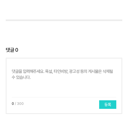
댓글
0
0
/ 300
등록