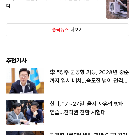
디
중국뉴스
더보기
추천기사
李 "광주 군공항 기능, 2028년 중순
까지 임시 배치…속도전 넘어 전격
전"
한미, 17∼27일 '을지 자유의 방패'
연습…전작권 전환 시험대