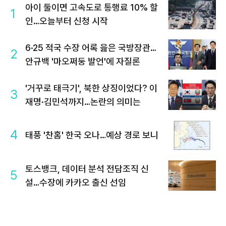
아이 둘이면 고속도로 통행료 10% 할
1
인…오늘부터 신청 시작
6·25 적국 수장 어록 읊은 국방장관…
2
안규백 '마오쩌둥 발언'에 자질론
'거꾸로 태극기', 북한 상징이었다? 이
3
재명·김민석까지…논란의 의미는
4
태풍 '찬홈' 한국 오나…예상 경로 보니
토스뱅크, 데이터 분석 전담조직 신
5
설…수장에 카카오 출신 선임