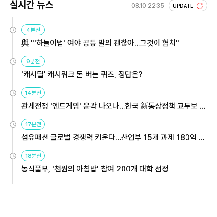
실시간 뉴스
08.10 22:35
UPDATE
4분전
與 "'하늘이법' 여야 공동 발의 괜찮아…그것이 협치"
9분전
'캐시딜' 캐시워크 돈 버는 퀴즈, 정답은?
14분전
관세전쟁 '엔드게임' 윤곽 나오나…한국 新통상정책 교두보 활
용해야
17분전
섬유패션 글로벌 경쟁력 키운다…산업부 15개 과제 180억 지
원
18분전
농식품부, '천원의 아침밥' 참여 200개 대학 선정