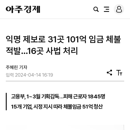
로
아
그
검
전
주
인
색
체
경
메
제
뉴
익명 제보로 31곳 101억 임금 체불
적발…16곳 사법 처리
주혜린 기자
공
텍
입력 2024-04-14 16:19
유
스
트
크
기
고용부, 1~3월 기획감독…피해 근로자 1845명
15개 기업, 시정 지시 따라 체불임금 51억 청산