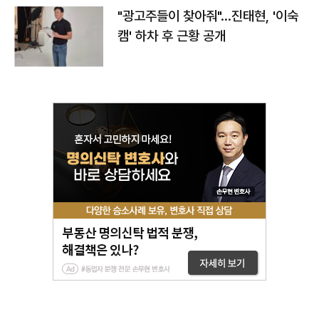
"광고주들이 찾아줘"…진태현, '이숙
캠' 하차 후 근황 공개