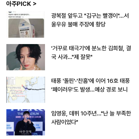
아주PICK >
광복절 앞두고 "김구는 빨갱이"…서
울우유 불매 주장에 황당
'거꾸로 태극기'에 분노한 김희철, 결
국 사과…"제 잘못"
태풍 '돌핀'·'찬홈'에 이어 16호 태풍
'페이러우'도 발생…예상 경로 보니
임영웅, 데뷔 10주년…"난 늘 부족한
사람이었다"