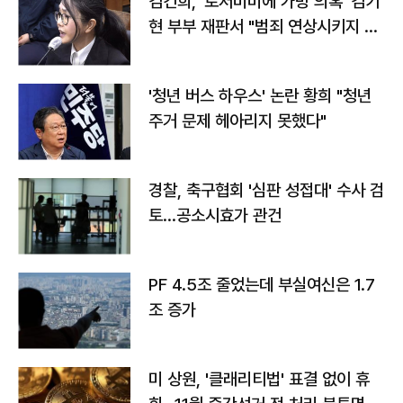
김건희, '로저비비에 가방 의혹' 김기
현 부부 재판서 "범죄 연상시키지 말
라"
'청년 버스 하우스' 논란 황희 "청년
주거 문제 헤아리지 못했다"
경찰, 축구협회 '심판 성접대' 수사 검
토…공소시효가 관건
PF 4.5조 줄었는데 부실여신은 1.7
조 증가
미 상원, '클래리티법' 표결 없이 휴