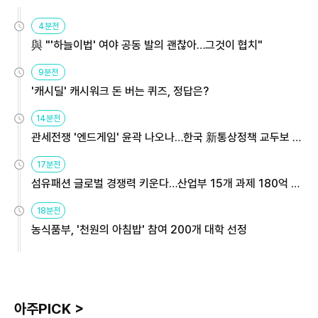
4분전
與 "'하늘이법' 여야 공동 발의 괜찮아…그것이 협치"
9분전
'캐시딜' 캐시워크 돈 버는 퀴즈, 정답은?
14분전
관세전쟁 '엔드게임' 윤곽 나오나…한국 新통상정책 교두보 활
용해야
17분전
섬유패션 글로벌 경쟁력 키운다…산업부 15개 과제 180억 지
원
18분전
농식품부, '천원의 아침밥' 참여 200개 대학 선정
아주PICK >