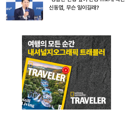
신동엽, 무슨 일이길래?