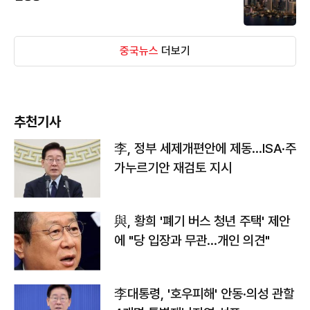
중국뉴스
더보기
추천기사
李, 정부 세제개편안에 제동…ISA·주
가누르기안 재검토 지시
與, 황희 '폐기 버스 청년 주택' 제안
에 "당 입장과 무관…개인 의견"
李대통령, '호우피해' 안동·의성 관할