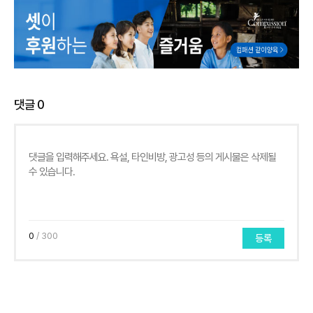
댓글
0
0
/ 300
등록