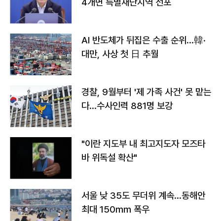
4개면 특별재난지역 선포
AI 반도체가 뒤집은 수출 순위…韓·
대만, 사상 첫 日 추월
경찰, 9월부터 '제 가족 사건' 못 맡는
다…수사인력 881명 보강
"이란 지도부 내 최고지도자 모즈타
바 위독설 확산"
서울 낮 35도 무더위 계속…동해안
최대 150㎜ 폭우