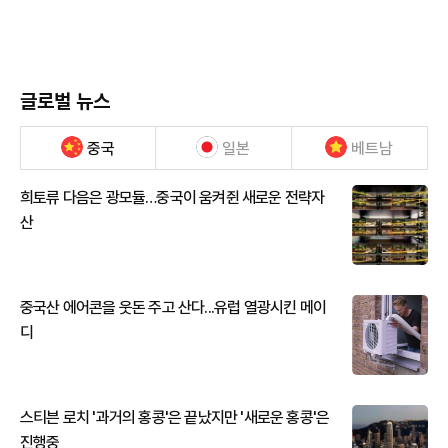
글로벌 뉴스
중국
일본
베트남
희토류 다음은 광모듈…중국이 움켜쥔 새로운 전략자
산
중국산 에어콘을 웃돈 주고 산다...유럽 열광시킨 메이
디
스티븐 로치 '과거의 홍콩'은 끝났지만 '새로운 홍콩'은
진행중