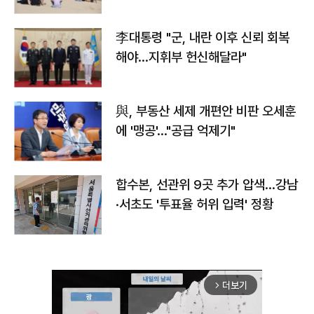
李대통령 "군, 내란 이후 신뢰 회복
해야…지휘부 헌신해달라"
與, 부동산 세제 개편안 비판 오세훈
에 '맹공'…"공급 억제기"
합수본, 선관위 9곳 추가 압색…강남
·서초도 '투표율 허위 입력' 정황
더보기
arrow_forward_ios