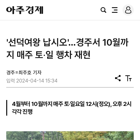
로
아
그
검
전
주
인
색
체
경
메
제
뉴
'선덕여왕 납시오'…경주서 10월까
지 매주 토‧일 행차 재현
경주=최주호 기자
공
텍
입력 2024-04-14 15:34
유
스
트
크
기
4월부터 10월까지 매주 토‧일요일 12시(정오), 오후 2시
각각 진행