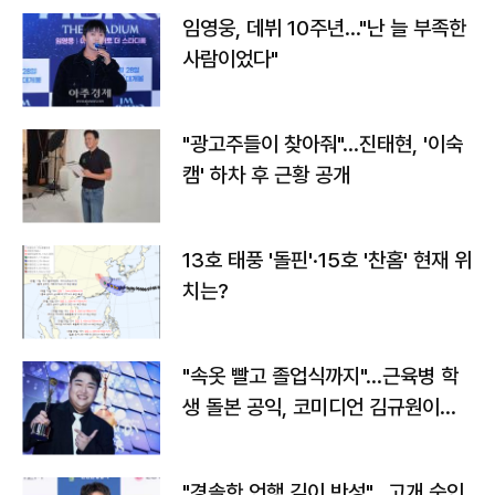
임영웅, 데뷔 10주년…"난 늘 부족한
사람이었다"
"광고주들이 찾아줘"…진태현, '이숙
캠' 하차 후 근황 공개
13호 태풍 '돌핀'·15호 '찬홈' 현재 위
치는?
"속옷 빨고 졸업식까지"…근육병 학
생 돌본 공익, 코미디언 김규원이었
다
"경솔한 언행 깊이 반성"…고개 숙인