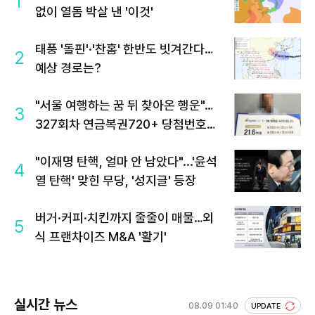
1
없이 열돔 박살 낸 '이것'
태풍 '돌핀'·'찬홈' 한반도 빗겨간다…
2
예상 경로는?
"서울 여행하는 꿈 뒤 찾아온 행운"…
3
327회차 연금복권720+ 당첨번호조
회 주목
"이재명 탄핵, 얼마 안 남았다"...'윤석
4
열 탄핵' 맞힌 무당, '성지글' 등장
버거·커피·치킨까지 줄줄이 매물…외
5
식 프랜차이즈 M&A '활기'
실시간 뉴스
08.09 01:40
UPDATE