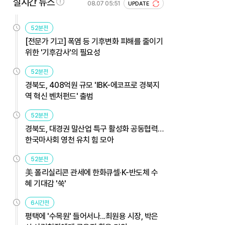
실시간 뉴스
08.07 05:51
UPDATE
52분전
[전문가 기고] 폭염 등 기후변화 피해를 줄이기
위한 '기후감사'의 필요성
52분전
경북도, 408억원 규모 'IBK-에코프로 경북지
역 혁신 벤처펀드' 출범
52분전
경북도, 대경권 말산업 특구 활성화 공동협력…
한국마사회 영천 유치 힘 모아
52분전
美 폴리실리콘 관세에 한화큐셀·K-반도체 수
혜 기대감 '쑥'
6시간전
평택에 '수목원' 들어서나...최원용 시장, 박은