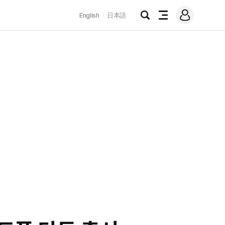
로
English
日本語
그
검
전
인
색
체
메
뉴