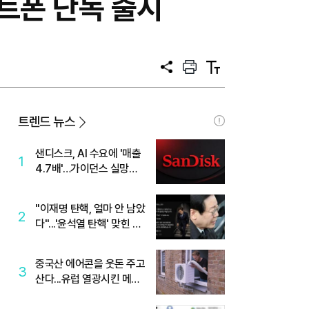
트폰 단독 출시
공
프
텍
유
린
스
트
트
크
기
트렌드 뉴스
샌디스크, AI 수요에 '매출
1
4.7배'…가이던스 실망에
'주가는 하락'
"이재명 탄핵, 얼마 안 남았
2
다"...'윤석열 탄핵' 맞힌 무
당, '성지글' 등장
중국산 에어콘을 웃돈 주고
3
산다...유럽 열광시킨 메이
디