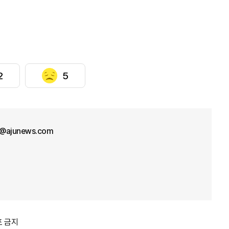
2
5
l@ajunews.com
포 금지