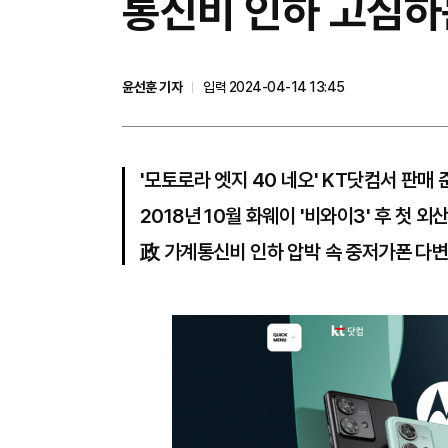
통신비 인하 고심하
윤선훈 기자
입력 2024-04-14 13:45
'모토로라 엣지 40 네오' KT닷컴서 판매 
2018년 10월 화웨이 '비와이3' 후 첫 외
政 가계통신비 인하 압박 속 중저가폰 다