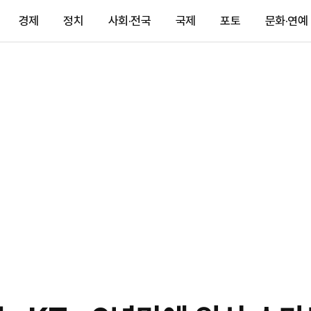
경제
정치
사회·전국
국제
포토
문화·연예