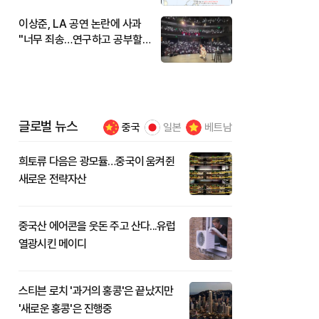
이상준, LA 공연 논란에 사과
"너무 죄송…연구하고 공부할
것"
글로벌 뉴스
중국
일본
베트남
희토류 다음은 광모듈…중국이 움켜쥔
새로운 전략자산
중국산 에어콘을 웃돈 주고 산다...유럽
열광시킨 메이디
스티븐 로치 '과거의 홍콩'은 끝났지만
'새로운 홍콩'은 진행중