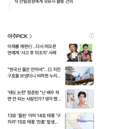
식 산림청장에게 국유지 활용 건의
아주PICK
이재룡 재판行…다시 떠오른
연예계 '사고 후 미조치' 사례
"한국산 물은 안마셔"…日 지진
구호품 보냈더니 비하한 누리
꾼
'태도 논란' 정준원 "난 배우 하
면 안 되는 사람인가? 생각 했
다"
13호 '돌핀' 이어 14호 태풍 '구
지라'·15호 태풍 '찬홈' 발생…
현재 위치와 이동경로는?