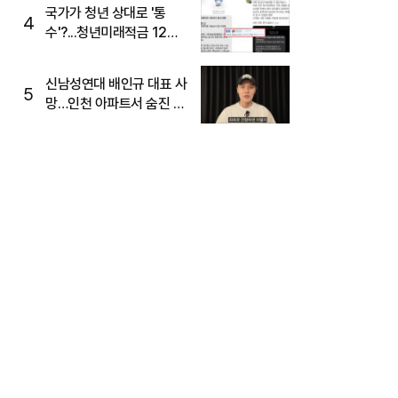
국가가 청년 상대로 '통
4
수'?...청년미래적금 12%
준다더니 "응, 오류야"
신남성연대 배인규 대표 사
5
망…인천 아파트서 숨진 채
발견