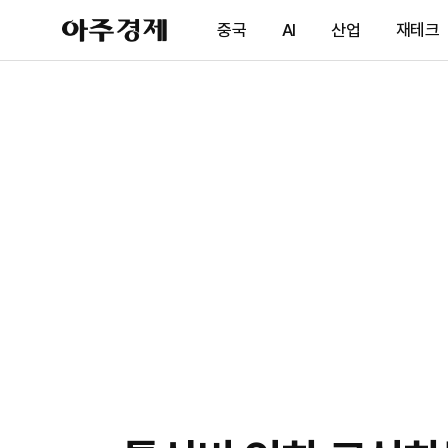
아
중국
AI
산업
재테크
주
경
제