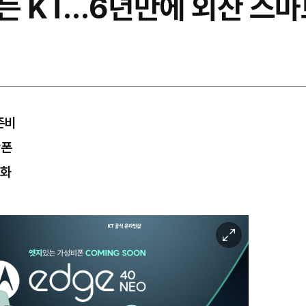
는 KT…6년만에 외산 스마
준비
산폰
변화
이
미
지
확