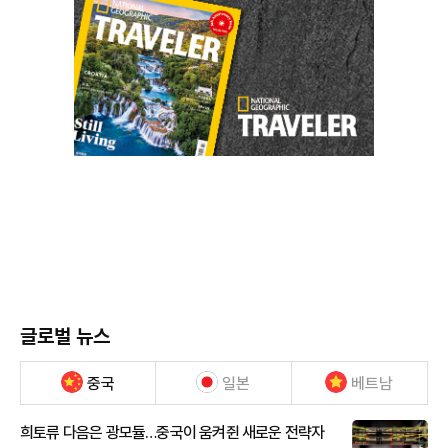
글로벌 뉴스
중국
일본
베트남
희토류 다음은 광모듈…중국이 움켜쥔 새로운 전략자