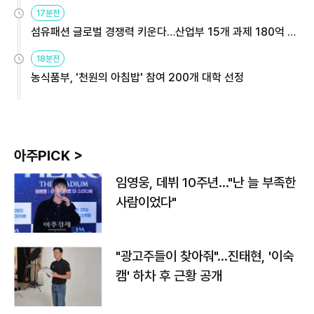
용해야
17분전
섬유패션 글로벌 경쟁력 키운다…산업부 15개 과제 180억 지
원
18분전
농식품부, '천원의 아침밥' 참여 200개 대학 선정
아주PICK >
임영웅, 데뷔 10주년…"난 늘 부족한
사람이었다"
"광고주들이 찾아줘"…진태현, '이숙
캠' 하차 후 근황 공개