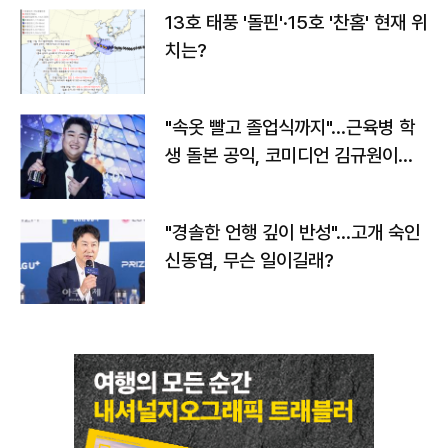
13호 태풍 '돌핀'·15호 '찬홈' 현재 위
치는?
"속옷 빨고 졸업식까지"…근육병 학
생 돌본 공익, 코미디언 김규원이었
다
"경솔한 언행 깊이 반성"…고개 숙인
신동엽, 무슨 일이길래?