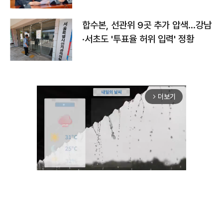
합수본, 선관위 9곳 추가 압색…강남
·서초도 '투표율 허위 입력' 정황
더보기
arrow_forward_ios
Mute