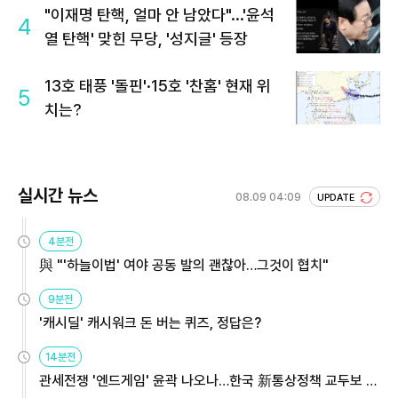
"이재명 탄핵, 얼마 안 남았다"...'윤석
4
열 탄핵' 맞힌 무당, '성지글' 등장
13호 태풍 '돌핀'·15호 '찬홈' 현재 위
5
치는?
실시간 뉴스
08.09 04:09
UPDATE
4분전
與 "'하늘이법' 여야 공동 발의 괜찮아…그것이 협치"
9분전
'캐시딜' 캐시워크 돈 버는 퀴즈, 정답은?
14분전
관세전쟁 '엔드게임' 윤곽 나오나…한국 新통상정책 교두보 활