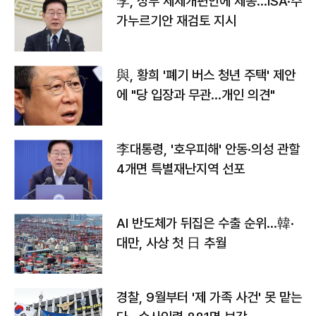
李, 정부 세제개편안에 제동…ISA·주
가누르기안 재검토 지시
與, 황희 '폐기 버스 청년 주택' 제안
에 "당 입장과 무관…개인 의견"
李대통령, '호우피해' 안동·의성 관할
4개면 특별재난지역 선포
AI 반도체가 뒤집은 수출 순위…韓·
대만, 사상 첫 日 추월
경찰, 9월부터 '제 가족 사건' 못 맡는