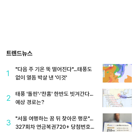
트렌드뉴스
"다음 주 기온 뚝 떨어진다"…태풍도
1
없이 열돔 박살 낸 '이것'
태풍 '돌핀'·'찬홈' 한반도 빗겨간다…
2
예상 경로는?
"서울 여행하는 꿈 뒤 찾아온 행운"…
3
327회차 연금복권720+ 당첨번호조
회 주목