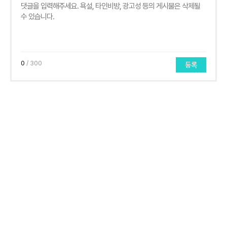
0
/ 300
등록