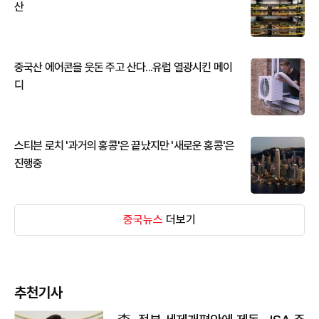
산
중국산 에어콘을 웃돈 주고 산다...유럽 열광시킨 메이
디
스티븐 로치 '과거의 홍콩'은 끝났지만 '새로운 홍콩'은
진행중
중국뉴스
더보기
추천기사