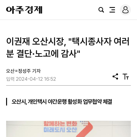
로
아
그
검
전
주
인
색
체
경
메
제
뉴
이권재 오산시장, "택시종사자 여러
분 결단·노고에 감사"
오산=정성주 기자
공
텍
입력 2024-04-12 16:52
유
스
트
크
기
오산시, 개인택시 야간운행 활성화 업무협약 체결