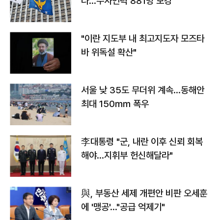
다…수사인력 881명 보강
"이란 지도부 내 최고지도자 모즈타
바 위독설 확산"
서울 낮 35도 무더위 계속…동해안
최대 150㎜ 폭우
李대통령 "군, 내란 이후 신뢰 회복
해야…지휘부 헌신해달라"
與, 부동산 세제 개편안 비판 오세훈
에 '맹공'…"공급 억제기"