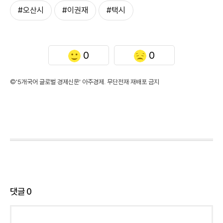
#오산시
#이권재
#택시
0
0
©'5개국어 글로벌 경제신문' 아주경제. 무단전재·재배포 금지
댓글
0