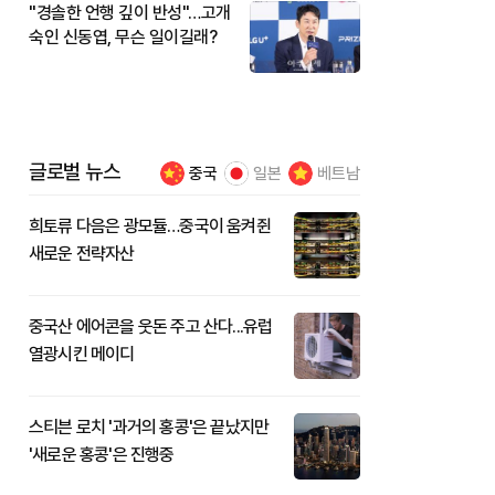
"경솔한 언행 깊이 반성"…고개
숙인 신동엽, 무슨 일이길래?
글로벌 뉴스
중국
일본
베트남
희토류 다음은 광모듈…중국이 움켜쥔
새로운 전략자산
중국산 에어콘을 웃돈 주고 산다...유럽
열광시킨 메이디
스티븐 로치 '과거의 홍콩'은 끝났지만
'새로운 홍콩'은 진행중