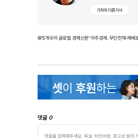
기자의 다른기사
©'5개국어 글로벌 경제신문' 아주경제. 무단전재·재배
댓글
0