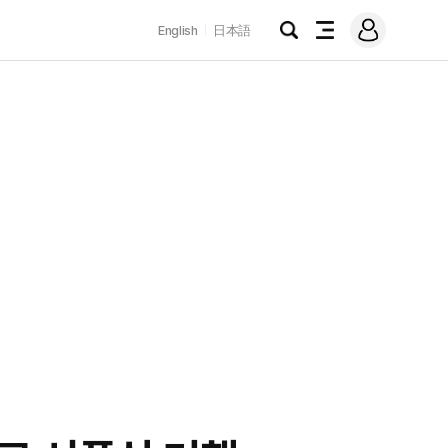
로
English
日本語
그
검
전
인
색
체
메
뉴