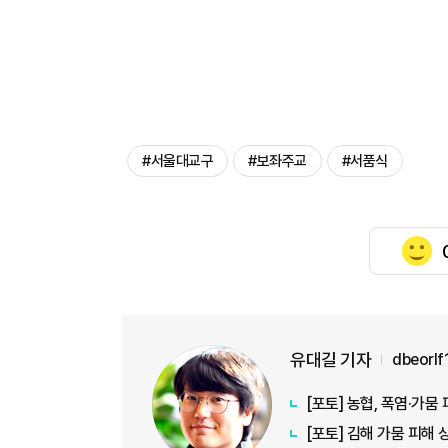
#서울대교구
#보좌주교
#서품식
유대길 기자
dbeorl
[포토] 농협, 폭염·가
[포토] 김해 가뭄 피해