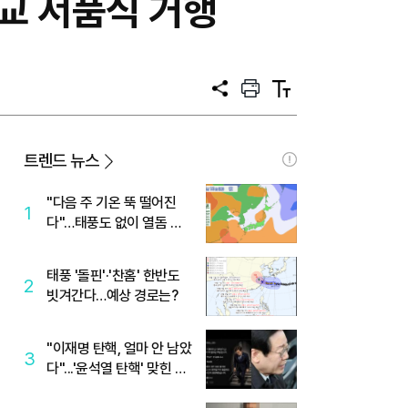
교 서품식 거행
공
프
텍
유
린
스
트
트
크
기
트렌드 뉴스
"다음 주 기온 뚝 떨어진
1
다"…태풍도 없이 열돔 박
살 낸 '이것'
태풍 '돌핀'·'찬홈' 한반도
2
빗겨간다…예상 경로는?
"이재명 탄핵, 얼마 안 남았
3
다"...'윤석열 탄핵' 맞힌 무
당, '성지글' 등장