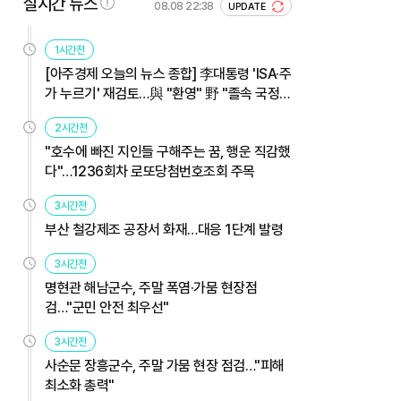
실시간 뉴스
08.08 22:38
UPDATE
1시간전
[아주경제 오늘의 뉴스 종합] 李대통령 'ISA·주
가 누르기' 재검토…與 "환영" 野 "졸속 국정"
外
2시간전
"호수에 빠진 지인들 구해주는 꿈, 행운 직감했
다"…1236회차 로또당첨번호조회 주목
3시간전
부산 철강제조 공장서 화재…대응 1단계 발령
3시간전
명현관 해남군수, 주말 폭염·가뭄 현장점
검…"군민 안전 최우선"
3시간전
사순문 장흥군수, 주말 가뭄 현장 점검…"피해
최소화 총력"