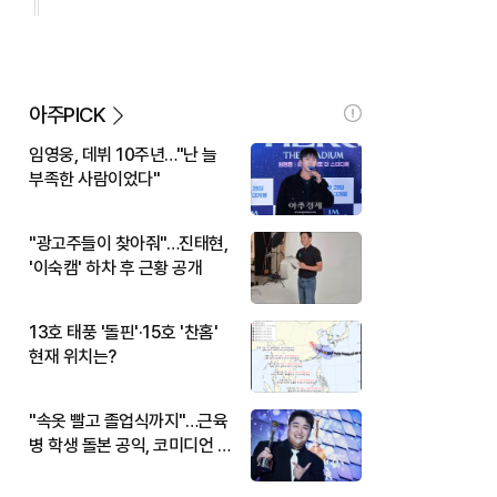
아주PICK
임영웅, 데뷔 10주년…"난 늘
부족한 사람이었다"
"광고주들이 찾아줘"…진태현,
'이숙캠' 하차 후 근황 공개
13호 태풍 '돌핀'·15호 '찬홈'
현재 위치는?
"속옷 빨고 졸업식까지"…근육
병 학생 돌본 공익, 코미디언 김
규원이었다