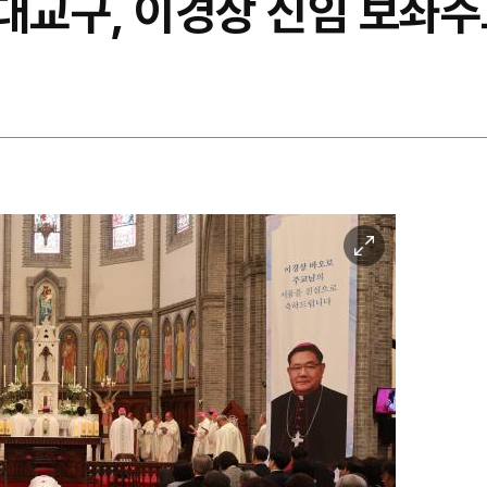
울대교구, 이경상 신임 보좌주
이
미
지
확
대