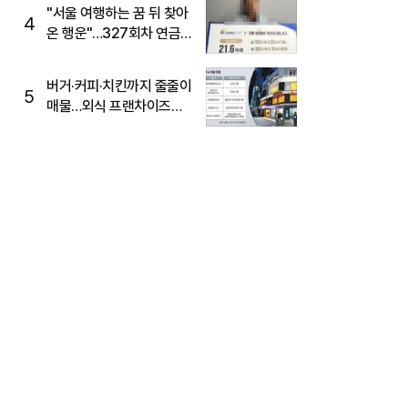
"서울 여행하는 꿈 뒤 찾아
4
온 행운"…327회차 연금
복권720+ 당첨번호조회
주목
버거·커피·치킨까지 줄줄이
5
매물…외식 프랜차이즈
M&A '활기'