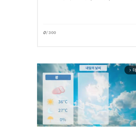
0
/ 300
더
arrow_forward_ios