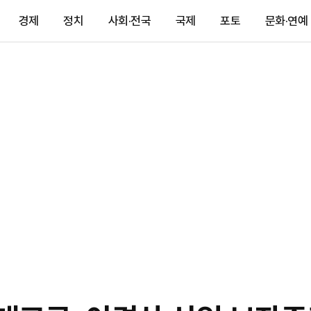
경제
정치
사회·전국
국제
포토
문화·연예