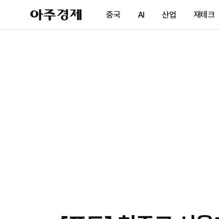
아
중국
AI
산업
재테크
주
경
제