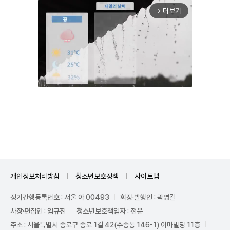
더보기
arrow_forward_ios
Unmute
개인정보처리방침
청소년보호정책
사이트맵
정기간행등록번호 : 서울 아 00493
회장·발행인 : 곽영길
사장·편집인 : 임규진
청소년보호책임자 : 전운
주소 : 서울특별시 종로구 종로 1길 42(수송동 146-1) 이마빌딩 11층