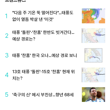
트렌드뉴스
"다음 주 기온 뚝 떨어진다"…태풍도
1
없이 열돔 박살 낸 '이것'
태풍 '돌핀'·'찬홈' 한반도 빗겨간다…
2
예상 경로는?
3
태풍 '찬홈' 한국 오나…예상 경로 보니
13호 태풍 '돌핀'·15호 '찬홈' 현재 위
4
치는?
5
'축구의 신' 메시 부친상…향년 68세