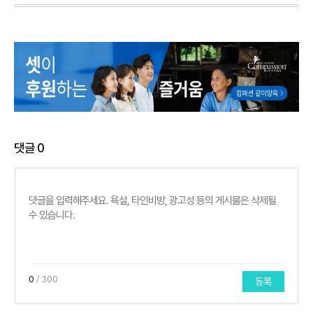
댓글
0
0
/ 300
등록