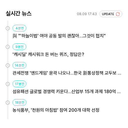
실시간 뉴스
08.09 17:43
UPDATE
4분전
與 "'하늘이법' 여야 공동 발의 괜찮아…그것이 협치"
9분전
'캐시딜' 캐시워크 돈 버는 퀴즈, 정답은?
14분전
관세전쟁 '엔드게임' 윤곽 나오나…한국 新통상정책 교두보 활
용해야
17분전
섬유패션 글로벌 경쟁력 키운다…산업부 15개 과제 180억 지
원
18분전
농식품부, '천원의 아침밥' 참여 200개 대학 선정