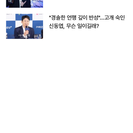
다
"경솔한 언행 깊이 반성"…고개 숙인
신동엽, 무슨 일이길래?