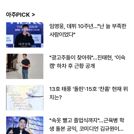
아주PICK >
임영웅, 데뷔 10주년…"난 늘 부족한
사람이었다"
"광고주들이 찾아줘"…진태현, '이숙
캠' 하차 후 근황 공개
13호 태풍 '돌핀'·15호 '찬홈' 현재 위
치는?
"속옷 빨고 졸업식까지"…근육병 학
생 돌본 공익, 코미디언 김규원이었