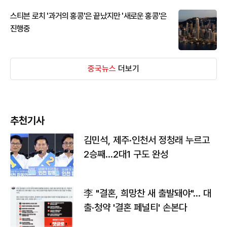
스티븐 로치 '과거의 홍콩'은 끝났지만 '새로운 홍콩'은
진행중
중국뉴스
더보기
추천기사
김민석, 제주·인천서 정청래 누르고
2승째…2대1 구도 완성
李 "결혼, 희망찬 새 출발돼야"… 대
출·청약 '결혼 페널티' 손본다