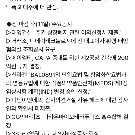
낙폭 과대주에 더 관심.
◆장 마감 후(11일) 주요공시
▷태영건설 "주권 상장폐지 관련 이의신청서 제출."
▷거래소, 디에이테크놀로지에 전 대표이사 횡령·배임
혐의설 조회공시 요구.
▷에이엘티, CAPA 증대를 위한 제2공장 건축에 200
억원 투자 결정.
▷신라젠 "BAL0891의 단일요법 및 항암화학요법과
의 병용요법에 대한 식품의약품안전처(MFDS) 제1상
임상시험 계획(IND) 변경 승인 신청."
▷디딤이앤에프, 감사의견거절 사유 해소에 대한 감사
인의 확인서 미제출.
▷CG인바이츠, 마카온바이오테라퓨틱스 흡수합병 결
정.
▷3S, 67억원 규모 제3자배정증자 결정.