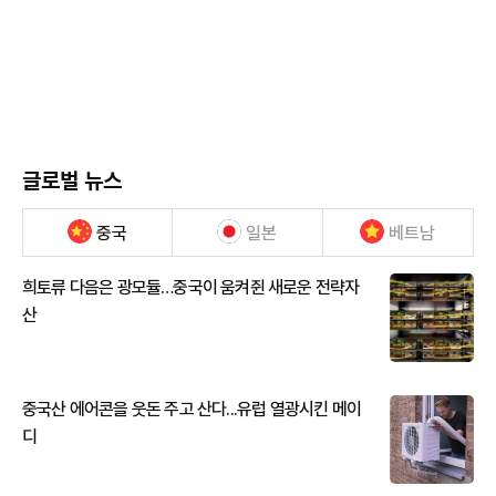
글로벌 뉴스
중국
일본
베트남
희토류 다음은 광모듈…중국이 움켜쥔 새로운 전략자
산
중국산 에어콘을 웃돈 주고 산다...유럽 열광시킨 메이
디