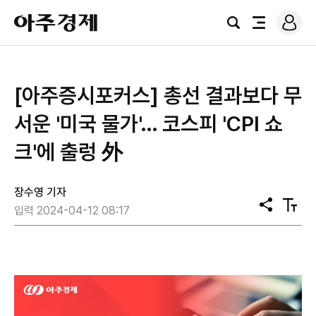
로
아
그
검
전
주
인
색
체
경
메
제
뉴
[아주증시포커스] 총선 결과보다 무
서운 '미국 물가'… 코스피 'CPI 쇼
크'에 출렁 外
장수영 기자
공
텍
입력 2024-04-12 08:17
유
스
트
크
기