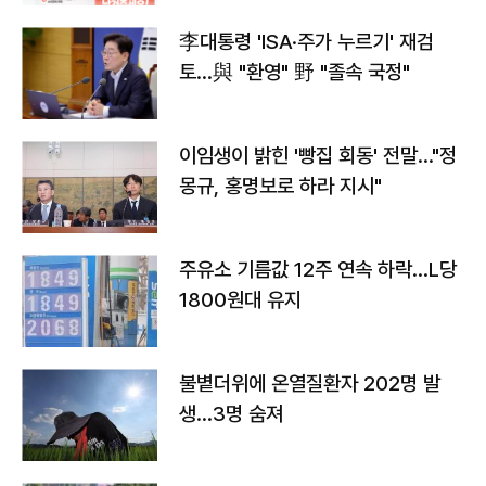
李대통령 'ISA·주가 누르기' 재검
토…與 "환영" 野 "졸속 국정"
이임생이 밝힌 '빵집 회동' 전말…"정
몽규, 홍명보로 하라 지시"
주유소 기름값 12주 연속 하락…L당
1800원대 유지
불볕더위에 온열질환자 202명 발
생…3명 숨져