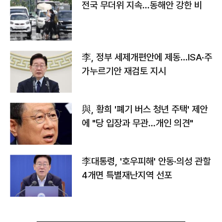
전국 무더위 지속…동해안 강한 비
李, 정부 세제개편안에 제동…ISA·주
가누르기안 재검토 지시
與, 황희 '폐기 버스 청년 주택' 제안
에 "당 입장과 무관…개인 의견"
李대통령, '호우피해' 안동·의성 관할
4개면 특별재난지역 선포