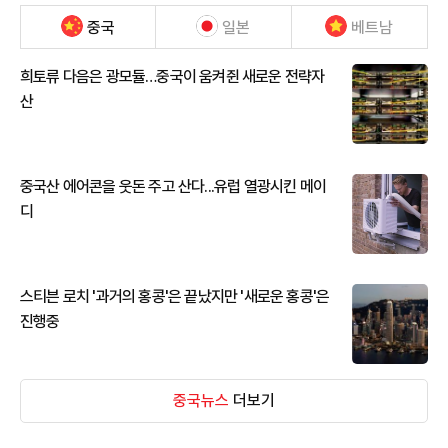
중국
일본
베트남
희토류 다음은 광모듈…중국이 움켜쥔 새로운 전략자
산
중국산 에어콘을 웃돈 주고 산다...유럽 열광시킨 메이
디
스티븐 로치 '과거의 홍콩'은 끝났지만 '새로운 홍콩'은
진행중
중국뉴스
더보기