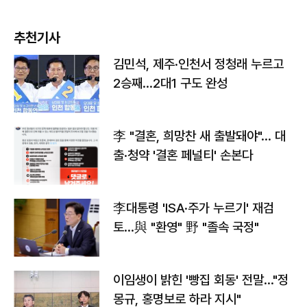
추천기사
김민석, 제주·인천서 정청래 누르고
2승째…2대1 구도 완성
李 "결혼, 희망찬 새 출발돼야"… 대
출·청약 '결혼 페널티' 손본다
李대통령 'ISA·주가 누르기' 재검
토…與 "환영" 野 "졸속 국정"
이임생이 밝힌 '빵집 회동' 전말…"정
몽규, 홍명보로 하라 지시"