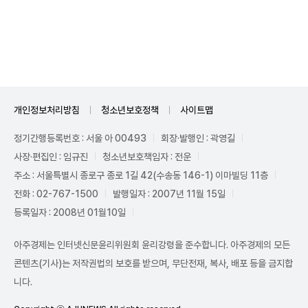
Unmute
개인정보처리방침
청소년보호정책
사이트맵
정기간행등록번호 : 서울 아 00493
회장·발행인 : 곽영길
사장·편집인 : 임규진
청소년보호책임자 : 전운
주소 : 서울특별시 종로구 종로 1길 42(수송동 146-1) 이마빌딩 11층
전화 : 02-767-1500
발행일자 : 2007년 11월 15일
등록일자 : 2008년 01월10일
아주경제는 인터넷신문윤리위원회 윤리강령을 준수합니다. 아주경제의 모든
콘텐츠(기사)는 저작권법의 보호를 받으며, 무단전재, 복사, 배포 등을 금지합
니다.