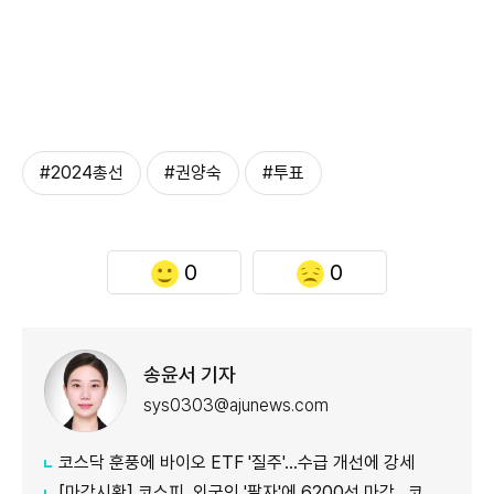
#2024총선
#권양숙
#투표
0
0
송윤서 기자
sys0303@ajunews.com
코스닥 훈풍에 바이오 ETF '질주'…수급 개선에 강세
[마감시황] 코스피, 외국인 '팔자'에 6200선 마감…코스닥도 하락