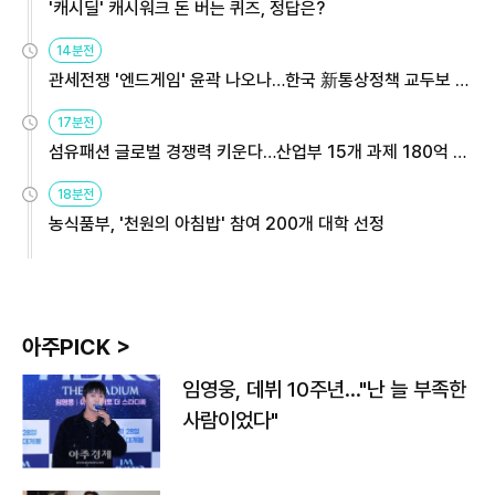
'캐시딜' 캐시워크 돈 버는 퀴즈, 정답은?
14분전
관세전쟁 '엔드게임' 윤곽 나오나…한국 新통상정책 교두보 활
용해야
17분전
섬유패션 글로벌 경쟁력 키운다…산업부 15개 과제 180억 지
원
18분전
농식품부, '천원의 아침밥' 참여 200개 대학 선정
아주PICK >
임영웅, 데뷔 10주년…"난 늘 부족한
사람이었다"