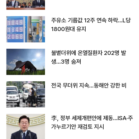
주유소 기름값 12주 연속 하락…L당
1800원대 유지
불볕더위에 온열질환자 202명 발
생…3명 숨져
전국 무더위 지속…동해안 강한 비
李, 정부 세제개편안에 제동…ISA·주
가누르기안 재검토 지시