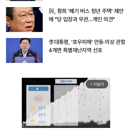
與, 황희 '폐기 버스 청년 주택' 제안
에 "당 입장과 무관…개인 의견"
李대통령, '호우피해' 안동·의성 관할
4개면 특별재난지역 선포
더보기
arrow_forward_ios