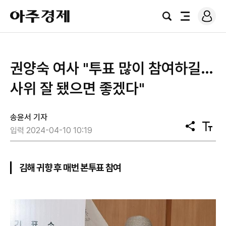
로
아
그
검
전
주
인
색
체
경
메
제
뉴
권양숙 여사 "투표 많이 참여하길…
사위 잘 됐으면 좋겠다"
송윤서 기자
공
텍
입력 2024-04-10 10:19
유
스
트
크
기
김해 귀향 후 매번 본투표 참여