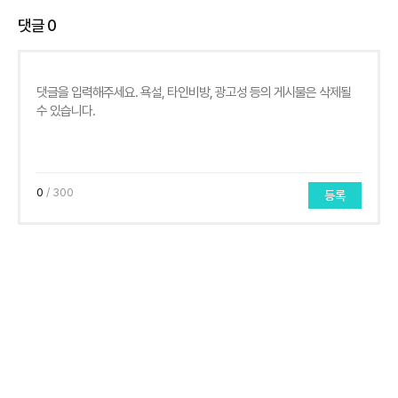
댓글
0
0
/ 300
등록