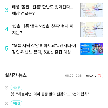
태풍 '돌핀'·'찬홈' 한반도 빗겨간다…
3
예상 경로는?
13호 태풍 '돌핀'·15호 '찬홈' 현재 위
4
치는?
"오늘 저녁 상암 피하세요"…맨시티·이
5
강인·리센느 뜬다, 6호선 혼잡 예상
실시간 뉴스
08.09 19:38
UPDATE
4분전
與 "'하늘이법' 여야 공동 발의 괜찮아…그것이 협치"
9분전