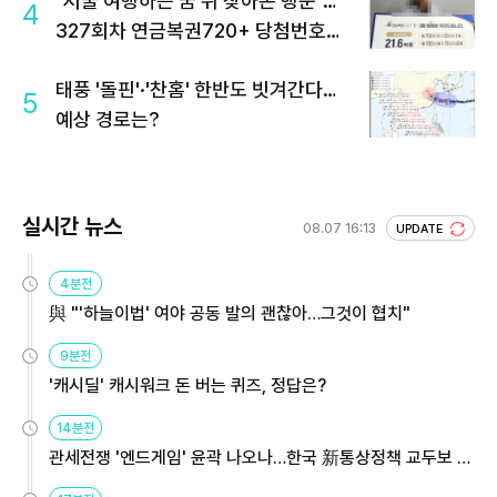
"서울 여행하는 꿈 뒤 찾아온 행운"…
4
327회차 연금복권720+ 당첨번호조
회 주목
태풍 '돌핀'·'찬홈' 한반도 빗겨간다…
5
예상 경로는?
실시간 뉴스
08.07 16:13
UPDATE
4분전
與 "'하늘이법' 여야 공동 발의 괜찮아…그것이 협치"
9분전
'캐시딜' 캐시워크 돈 버는 퀴즈, 정답은?
14분전
관세전쟁 '엔드게임' 윤곽 나오나…한국 新통상정책 교두보 활
용해야