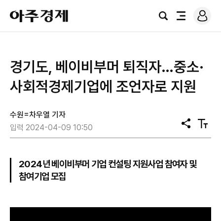
로
아
그
검
전
주
인
색
체
경
메
제
뉴
경기도, 베이비부머 퇴직자…중소·
사회적경제기업에 조언자로 지원
수원=차우열 기자
공
텍
입력 2024-04-09 10:50
유
스
트
크
기
2024년 베이비부머 기업 컨설팅 지원사업 참여자 및
참여기업 모집