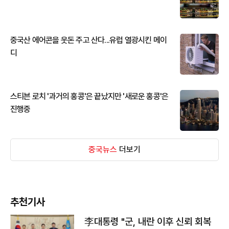
중국산 에어콘을 웃돈 주고 산다...유럽 열광시킨 메이
디
스티븐 로치 '과거의 홍콩'은 끝났지만 '새로운 홍콩'은
진행중
중국뉴스
더보기
추천기사
李대통령 "군, 내란 이후 신뢰 회복