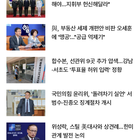
해야…지휘부 헌신해달라"
與, 부동산 세제 개편안 비판 오세훈
에 '맹공'…"공급 억제기"
합수본, 선관위 9곳 추가 압색…강남
·서초도 '투표율 허위 입력' 정황
국민의힘 윤리위, '돌려차기 실언' 서
범수·진종오 징계절차 개시
위성락, 스틸 美대사와 상견례…한미
관계 발전 논의