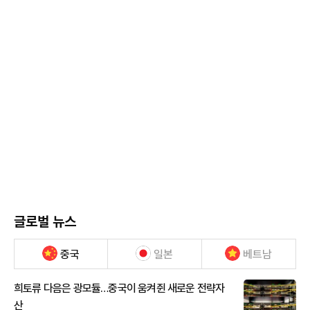
글로벌 뉴스
중국
일본
베트남
희토류 다음은 광모듈…중국이 움켜쥔 새로운 전략자
산