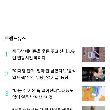
트렌드뉴스
중국산 에어콘을 웃돈 주고 산다...유
1
럽 열광시킨 메이디
"이재명 탄핵, 얼마 안 남았다"...'윤석
2
열 탄핵' 맞힌 무당, '성지글' 등장
"다음 주 기온 뚝 떨어진다"…태풍도
3
없이 열돔 박살 낸 '이것'