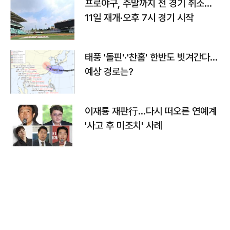
프로야구, 주말까지 전 경기 취소…
11일 재개·오후 7시 경기 시작
태풍 '돌핀'·'찬홈' 한반도 빗겨간다…
예상 경로는?
이재룡 재판行…다시 떠오른 연예계
'사고 후 미조치' 사례