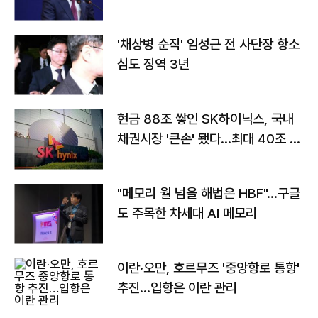
'채상병 순직' 임성근 전 사단장 항소
심도 징역 3년
현금 88조 쌓인 SK하이닉스, 국내
채권시장 '큰손' 됐다…최대 40조 투
자
"메모리 월 넘을 해법은 HBF"…구글
도 주목한 차세대 AI 메모리
이란·오만, 호르무즈 '중앙항로 통항'
추진…입항은 이란 관리