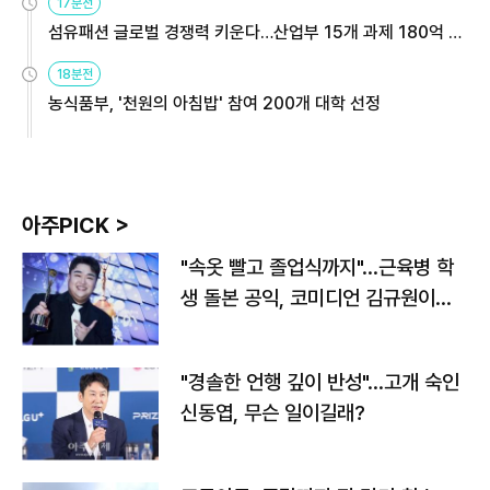
17분전
섬유패션 글로벌 경쟁력 키운다…산업부 15개 과제 180억 지
원
18분전
농식품부, '천원의 아침밥' 참여 200개 대학 선정
아주PICK >
"속옷 빨고 졸업식까지"…근육병 학
생 돌본 공익, 코미디언 김규원이었
다
"경솔한 언행 깊이 반성"…고개 숙인
신동엽, 무슨 일이길래?