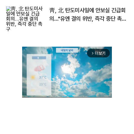
靑, 北 탄도미사일에 안보실 긴급회
의…"유엔 결의 위반, 즉각 중단 촉
구"
더보기
arrow_forward_ios
Unmute