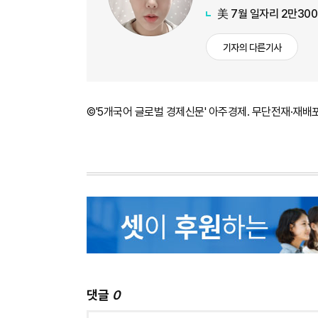
美 7월 일자리 2만30
기자의 다른기사
©'5개국어 글로벌 경제신문' 아주경제. 무단전재·재배
댓글
0