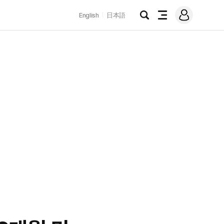
로
English
日本語
그
검
전
인
색
체
메
뉴