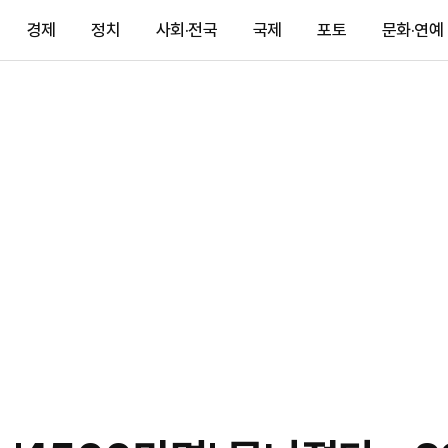
경제
정치
사회·전국
국제
포토
문화·연예