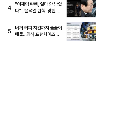
주목
"이재명 탄핵, 얼마 안 남았
4
다"...'윤석열 탄핵' 맞힌 무
당, '성지글' 등장
버거·커피·치킨까지 줄줄이
5
매물…외식 프랜차이즈
M&A '활기'