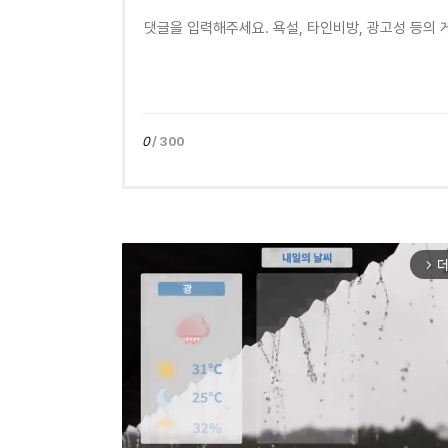
0
/ 300
더
arrow_forward_ios