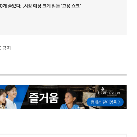
00개 줄었다…시장 예상 크게 밑돈 '고용 쇼크'
포 금지