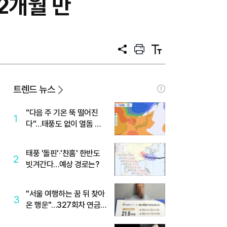
2개월 만
공
프
텍
유
린
스
트
트
크
기
트렌드 뉴스
"다음 주 기온 뚝 떨어진
1
다"…태풍도 없이 열돔 박
살 낸 '이것'
태풍 '돌핀'·'찬홈' 한반도
2
빗겨간다…예상 경로는?
"서울 여행하는 꿈 뒤 찾아
3
온 행운"…327회차 연금
복권720+ 당첨번호조회