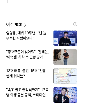
아주PICK
임영웅, 데뷔 10주년…"난 늘
부족한 사람이었다"
"광고주들이 찾아줘"…진태현,
'이숙캠' 하차 후 근황 공개
13호 태풍 '돌핀'·15호 '찬홈'
현재 위치는?
"속옷 빨고 졸업식까지"…근육
병 학생 돌본 공익, 코미디언 김
규원이었다