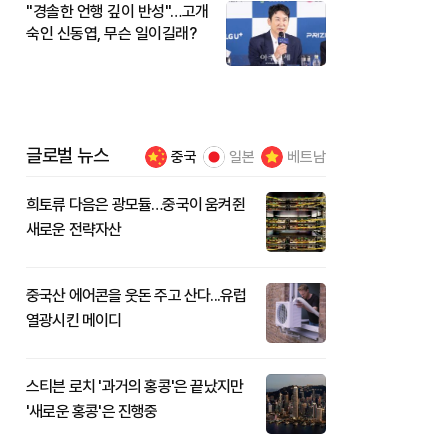
"경솔한 언행 깊이 반성"…고개
숙인 신동엽, 무슨 일이길래?
글로벌 뉴스
중국
일본
베트남
희토류 다음은 광모듈…중국이 움켜쥔
새로운 전략자산
중국산 에어콘을 웃돈 주고 산다...유럽
열광시킨 메이디
스티븐 로치 '과거의 홍콩'은 끝났지만
'새로운 홍콩'은 진행중