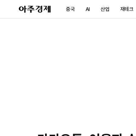
아
중국
AI
산업
재테크
주
경
제