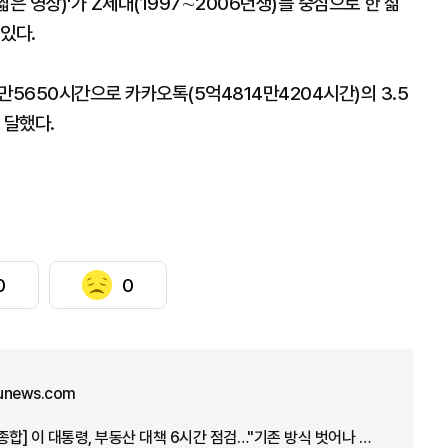
짧은 영상)'가 Z세대(1997∼2006년생)를 중심으로 한 젊
있다.
만5650시간으로 카카오톡(5억4814만4204시간)의 3.5
 달했다.
0
0
unews.com
[아주경제 오늘의 뉴스 종합] 이 대통령, 부동산 대책 6시간 점검…"기존 방식 벗어나 과감히 실행" 外