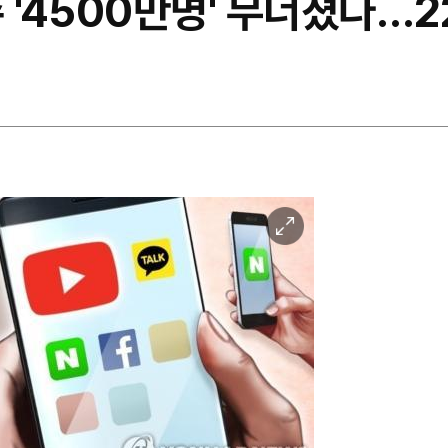
 '4500만명' 무너졌다…2
이
미
지
확
대