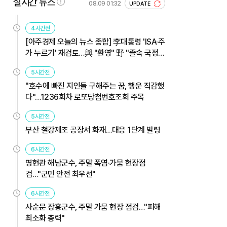
실시간 뉴스
08.09 01:32
UPDATE
4시간전
[아주경제 오늘의 뉴스 종합] 李대통령 'ISA·주
가 누르기' 재검토…與 "환영" 野 "졸속 국정"
外
5시간전
"호수에 빠진 지인들 구해주는 꿈, 행운 직감했
다"…1236회차 로또당첨번호조회 주목
5시간전
부산 철강제조 공장서 화재…대응 1단계 발령
6시간전
명현관 해남군수, 주말 폭염·가뭄 현장점
검…"군민 안전 최우선"
6시간전
사순문 장흥군수, 주말 가뭄 현장 점검…"피해
최소화 총력"