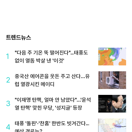
트렌드뉴스
"다음 주 기온 뚝 떨어진다"…태풍도
1
없이 열돔 박살 낸 '이것'
중국산 에어콘을 웃돈 주고 산다...유
2
럽 열광시킨 메이디
"이재명 탄핵, 얼마 안 남았다"...'윤석
3
열 탄핵' 맞힌 무당, '성지글' 등장
태풍 '돌핀'·'찬홈' 한반도 빗겨간다…
4
예상 경로는?