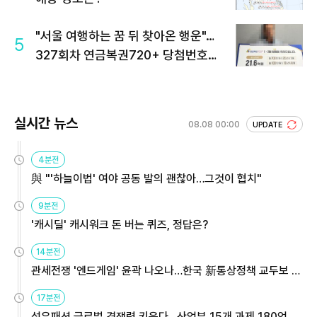
"서울 여행하는 꿈 뒤 찾아온 행운"…
5
327회차 연금복권720+ 당첨번호조
회 주목
실시간 뉴스
08.08 00:00
UPDATE
4분전
與 "'하늘이법' 여야 공동 발의 괜찮아…그것이 협치"
9분전
'캐시딜' 캐시워크 돈 버는 퀴즈, 정답은?
14분전
관세전쟁 '엔드게임' 윤곽 나오나…한국 新통상정책 교두보 활
용해야
17분전
섬유패션 글로벌 경쟁력 키운다…산업부 15개 과제 180억 지