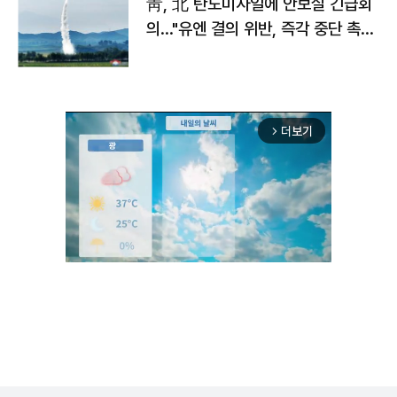
靑, 北 탄도미사일에 안보실 긴급회
의…"유엔 결의 위반, 즉각 중단 촉
구"
더보기
arrow_forward_ios
Unmute