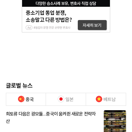
글로벌 뉴스
중국
일본
베트남
희토류 다음은 광모듈…중국이 움켜쥔 새로운 전략자
산