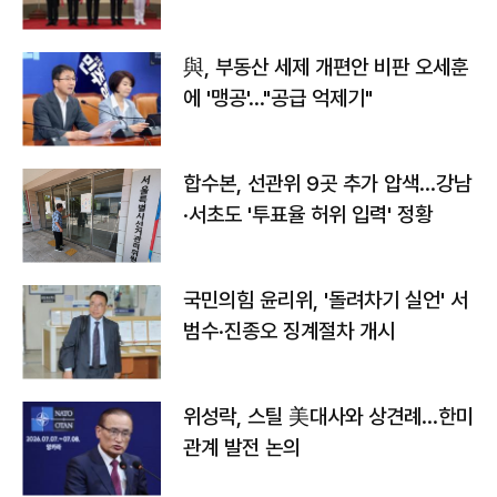
與, 부동산 세제 개편안 비판 오세훈
에 '맹공'…"공급 억제기"
합수본, 선관위 9곳 추가 압색…강남
·서초도 '투표율 허위 입력' 정황
국민의힘 윤리위, '돌려차기 실언' 서
범수·진종오 징계절차 개시
위성락, 스틸 美대사와 상견례…한미
관계 발전 논의