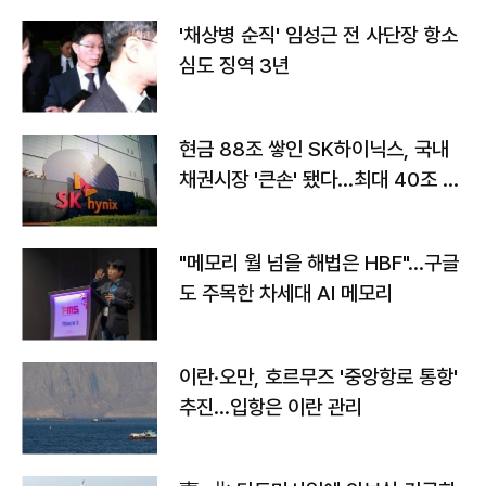
'채상병 순직' 임성근 전 사단장 항소
심도 징역 3년
현금 88조 쌓인 SK하이닉스, 국내
채권시장 '큰손' 됐다…최대 40조 투
자
"메모리 월 넘을 해법은 HBF"…구글
도 주목한 차세대 AI 메모리
이란·오만, 호르무즈 '중앙항로 통항'
추진…입항은 이란 관리