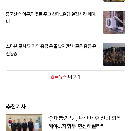
중국산 에어콘을 웃돈 주고 산다...유럽 열광시킨 메이
디
스티븐 로치 '과거의 홍콩'은 끝났지만 '새로운 홍콩'은
진행중
중국뉴스
더보기
추천기사
李대통령 "군, 내란 이후 신뢰 회복
해야…지휘부 헌신해달라"