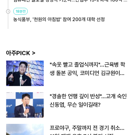
원
18분전
농식품부, '천원의 아침밥' 참여 200개 대학 선정
아주PICK >
"속옷 빨고 졸업식까지"…근육병 학
생 돌본 공익, 코미디언 김규원이었
다
"경솔한 언행 깊이 반성"…고개 숙인
신동엽, 무슨 일이길래?
프로야구, 주말까지 전 경기 취소…