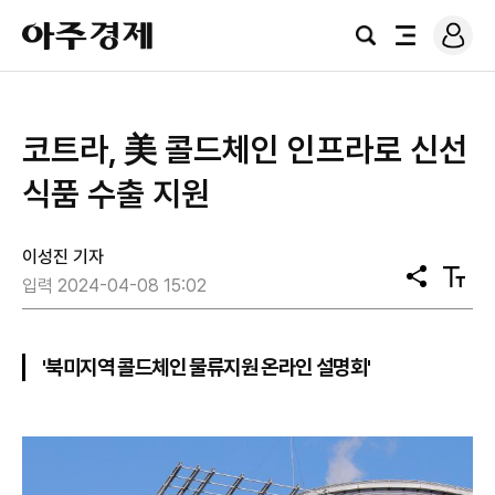
로
아
그
검
전
주
인
색
체
경
메
제
뉴
코트라, 美 콜드체인 인프라로 신선
식품 수출 지원
이성진 기자
공
텍
입력 2024-04-08 15:02
유
스
트
크
기
'북미지역 콜드체인 물류지원 온라인 설명회'