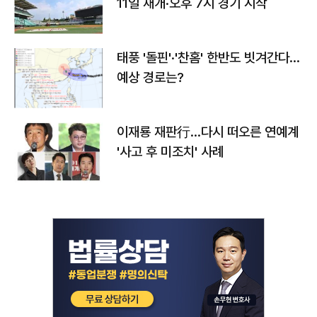
11일 재개·오후 7시 경기 시작
태풍 '돌핀'·'찬홈' 한반도 빗겨간다…
예상 경로는?
이재룡 재판行…다시 떠오른 연예계
'사고 후 미조치' 사례