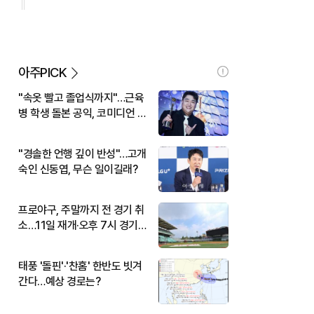
아주PICK
"속옷 빨고 졸업식까지"…근육
병 학생 돌본 공익, 코미디언 김
규원이었다
"경솔한 언행 깊이 반성"…고개
숙인 신동엽, 무슨 일이길래?
프로야구, 주말까지 전 경기 취
소…11일 재개·오후 7시 경기
시작
태풍 '돌핀'·'찬홈' 한반도 빗겨
간다…예상 경로는?