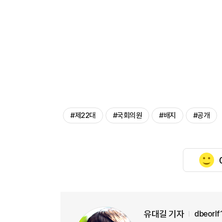
#제22대
#국회의원
#배지
#공개
유대길 기자
dbeorl