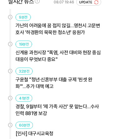
실시간 뉴스
08.07 19:46
UPDATE
9분전
가난의 어려움에 꿈 접지 않길…영천시 고문변
호사 '하경환의 묵묵한 청소년' 응원가
19분전
신계용 과천시장 "폭염, 사전 대비와 현장 중심
대응이 무엇보다 중요"
32분전
구윤철 "청년·신혼부부 대출 규제 '핀셋 완
화'"…추가 대책 예고
41분전
경찰, 9월부터 '제 가족 사건' 못 맡는다…수사
인력 881명 보강
60분전
[인사] 대구시교육청