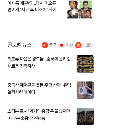
이재룡 재판行…다시 떠오른
연예계 '사고 후 미조치' 사례
글로벌 뉴스
중국
일본
베트남
희토류 다음은 광모듈…중국이 움켜쥔
새로운 전략자산
중국산 에어콘을 웃돈 주고 산다...유럽
열광시킨 메이디
스티븐 로치 '과거의 홍콩'은 끝났지만
'새로운 홍콩'은 진행중