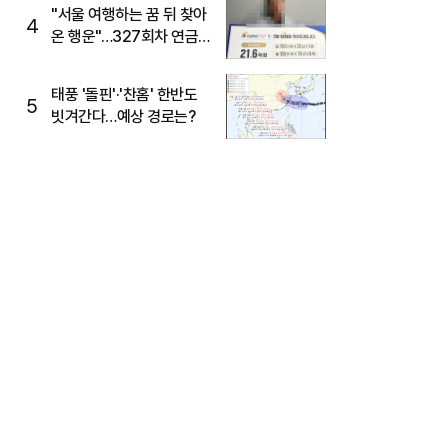
"서울 여행하는 꿈 뒤 찾아
4
온 행운"…327회차 연금
복권720+ 당첨번호조회
주목
태풍 '돌핀'·'찬홈' 한반도
5
빗겨간다…예상 경로는?