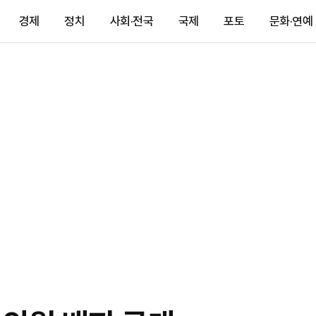
경제
정치
사회·전국
국제
포토
문화·연예