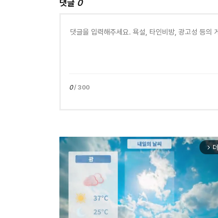
댓글
0
0
/ 300
더
arrow_forward_ios