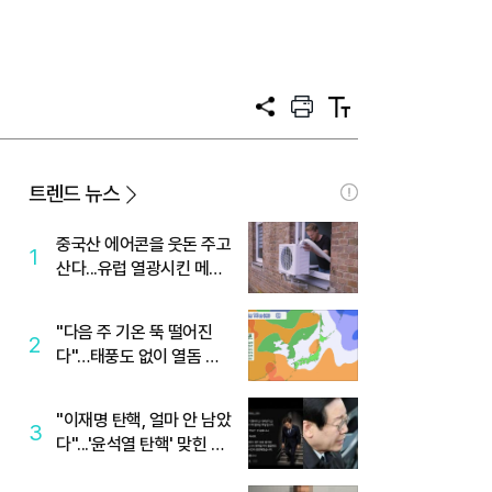
공
프
텍
유
린
스
트
트
크
기
트렌드 뉴스
중국산 에어콘을 웃돈 주고
1
산다...유럽 열광시킨 메이
디
"다음 주 기온 뚝 떨어진
2
다"…태풍도 없이 열돔 박
살 낸 '이것'
"이재명 탄핵, 얼마 안 남았
3
다"...'윤석열 탄핵' 맞힌 무
당, '성지글' 등장