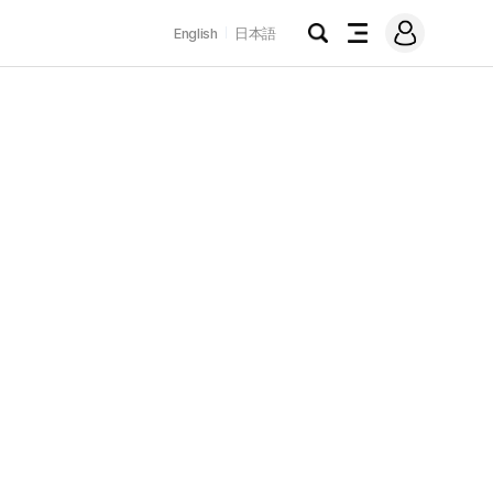
로
English
日本語
그
검
전
인
색
체
메
뉴