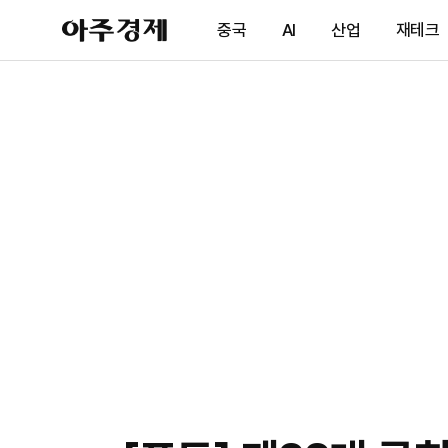
아
중국
AI
산업
재테크
주
경
제