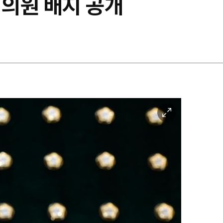
회의원 배지 공개
이
미
지
확
대