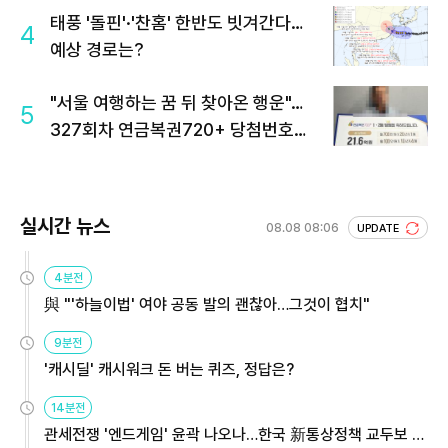
태풍 '돌핀'·'찬홈' 한반도 빗겨간다…
4
예상 경로는?
"서울 여행하는 꿈 뒤 찾아온 행운"…
5
327회차 연금복권720+ 당첨번호조
회 주목
실시간 뉴스
08.08 08:06
UPDATE
4분전
與 "'하늘이법' 여야 공동 발의 괜찮아…그것이 협치"
9분전
'캐시딜' 캐시워크 돈 버는 퀴즈, 정답은?
14분전
관세전쟁 '엔드게임' 윤곽 나오나…한국 新통상정책 교두보 활