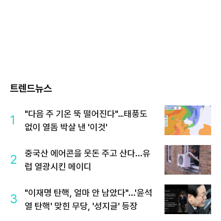
트렌드뉴스
"다음 주 기온 뚝 떨어진다"…태풍도
1
없이 열돔 박살 낸 '이것'
중국산 에어콘을 웃돈 주고 산다...유
2
럽 열광시킨 메이디
"이재명 탄핵, 얼마 안 남았다"...'윤석
3
열 탄핵' 맞힌 무당, '성지글' 등장