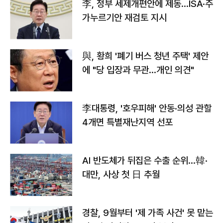
李, 정부 세제개편안에 제동…ISA·주
가누르기안 재검토 지시
與, 황희 '폐기 버스 청년 주택' 제안
에 "당 입장과 무관…개인 의견"
李대통령, '호우피해' 안동·의성 관할
4개면 특별재난지역 선포
AI 반도체가 뒤집은 수출 순위…韓·
대만, 사상 첫 日 추월
경찰, 9월부터 '제 가족 사건' 못 맡는