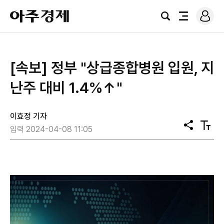
로
아
그
검
전
주
인
색
체
경
메
제
뉴
[속보] 정부 "상급종합병원 입원, 지
난주 대비 1.4%↑"
이효정 기자
공
텍
입력 2024-04-08 11:05
유
스
트
크
기