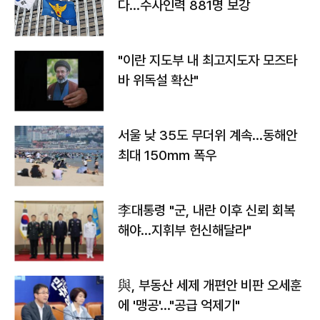
다…수사인력 881명 보강
"이란 지도부 내 최고지도자 모즈타
바 위독설 확산"
서울 낮 35도 무더위 계속…동해안
최대 150㎜ 폭우
李대통령 "군, 내란 이후 신뢰 회복
해야…지휘부 헌신해달라"
與, 부동산 세제 개편안 비판 오세훈
에 '맹공'…"공급 억제기"