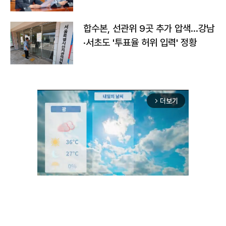
합수본, 선관위 9곳 추가 압색…강남
·서초도 '투표율 허위 입력' 정황
더보기
arrow_forward_ios
Unmute