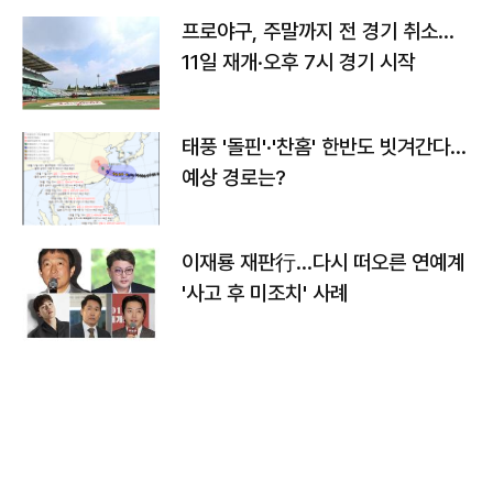
프로야구, 주말까지 전 경기 취소…
11일 재개·오후 7시 경기 시작
태풍 '돌핀'·'찬홈' 한반도 빗겨간다…
예상 경로는?
이재룡 재판行…다시 떠오른 연예계
'사고 후 미조치' 사례