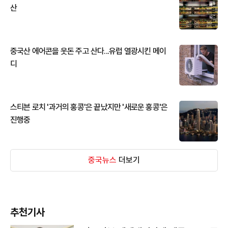
산
중국산 에어콘을 웃돈 주고 산다...유럽 열광시킨 메이
디
스티븐 로치 '과거의 홍콩'은 끝났지만 '새로운 홍콩'은
진행중
중국뉴스
더보기
추천기사