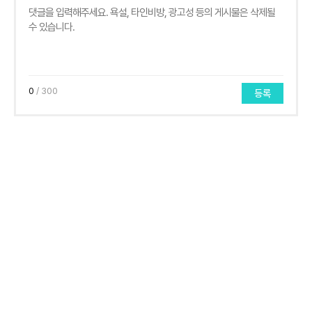
0
/ 300
등록