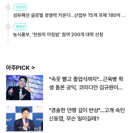
용해야
17분전
섬유패션 글로벌 경쟁력 키운다…산업부 15개 과제 180억 지
원
18분전
농식품부, '천원의 아침밥' 참여 200개 대학 선정
아주PICK >
"속옷 빨고 졸업식까지"…근육병 학
생 돌본 공익, 코미디언 김규원이었
다
"경솔한 언행 깊이 반성"…고개 숙인
신동엽, 무슨 일이길래?