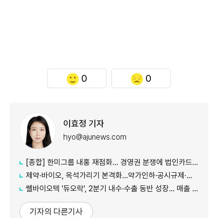
0
0
이효정 기자
hyo@ajunews.com
[종합] 한미그룹 내홍 재점화… 경영권 분쟁에 법인카드 의혹까지 '악재 지속'
제약·바이오, 옥석가리기 본격화…약가인하·공시규제·투자위축까지 '삼중고'
쎌바이오텍 '듀오락', 2분기 내수·수출 동반 성장… 매출 158억원
기자의 다른기사