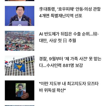
李대통령, '호우피해' 안동·의성 관할
4개면 특별재난지역 선포
AI 반도체가 뒤집은 수출 순위…韓·
대만, 사상 첫 日 추월
경찰, 9월부터 '제 가족 사건' 못 맡는
다…수사인력 881명 보강
"이란 지도부 내 최고지도자 모즈타
바 위독설 확산"