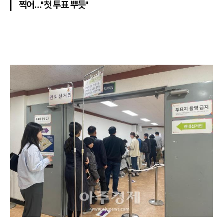
찍어…"첫 투표 뿌듯"