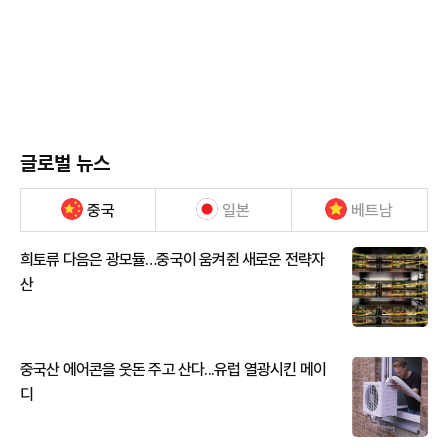
글로벌 뉴스
중국
일본
베트남
희토류 다음은 광모듈…중국이 움켜쥔 새로운 전략자
산
중국산 에어콘을 웃돈 주고 산다...유럽 열광시킨 메이
디