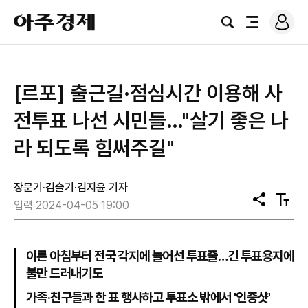
로
아
그
검
전
주
인
색
체
경
메
제
뉴
[르포] 출근길·점심시간 이용해 사
전투표 나선 시민들…"살기 좋은 나
라 되도록 힘써주길"
장문기·김슬기·김지윤 기자
공
텍
입력 2024-04-05 19:00
유
스
트
크
기
이른 아침부터 전국 각지에 늘어선 투표줄…긴 투표용지에
불만 드러내기도
가족·친구들과 한 표 행사하고 투표소 밖에서 '인증샷'