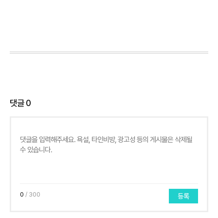
댓글
0
0
/ 300
등록