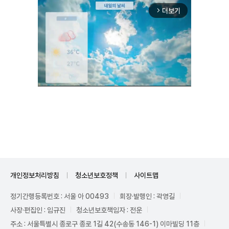
더보기
arrow_forward_ios
Unmute
개인정보처리방침
청소년보호정책
사이트맵
정기간행등록번호 : 서울 아 00493
회장·발행인 : 곽영길
사장·편집인 : 임규진
청소년보호책임자 : 전운
주소 : 서울특별시 종로구 종로 1길 42(수송동 146-1) 이마빌딩 11층