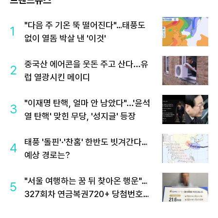
"다음 주 기온 뚝 떨어진다"…태풍도
1
없이 열돔 박살 낸 '이것'
중국산 에어콘을 웃돈 주고 산다...유
2
럽 열광시킨 메이디
"이재명 탄핵, 얼마 안 남았다"...'윤석
3
열 탄핵' 맞힌 무당, '성지글' 등장
태풍 '돌핀'·'찬홈' 한반도 빗겨간다…
4
예상 경로는?
"서울 여행하는 꿈 뒤 찾아온 행운"…
5
327회차 연금복권720+ 당첨번호조
회 주목