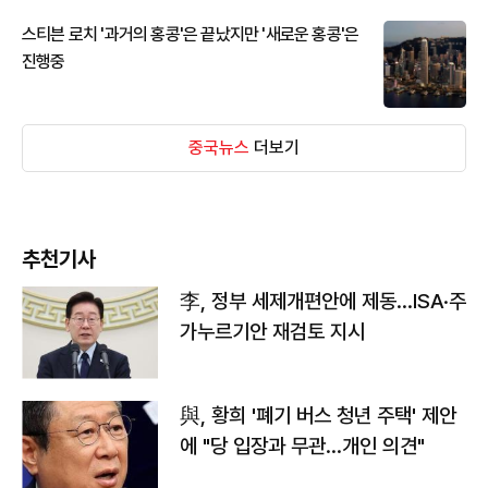
스티븐 로치 '과거의 홍콩'은 끝났지만 '새로운 홍콩'은
진행중
중국뉴스
더보기
추천기사
李, 정부 세제개편안에 제동…ISA·주
가누르기안 재검토 지시
與, 황희 '폐기 버스 청년 주택' 제안
에 "당 입장과 무관…개인 의견"