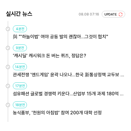
실시간 뉴스
08.08 07:16
UPDATE
4분전
與 "'하늘이법' 여야 공동 발의 괜찮아…그것이 협치"
9분전
'캐시딜' 캐시워크 돈 버는 퀴즈, 정답은?
14분전
관세전쟁 '엔드게임' 윤곽 나오나…한국 新통상정책 교두보 활
용해야
17분전
섬유패션 글로벌 경쟁력 키운다…산업부 15개 과제 180억 지
원
18분전
농식품부, '천원의 아침밥' 참여 200개 대학 선정