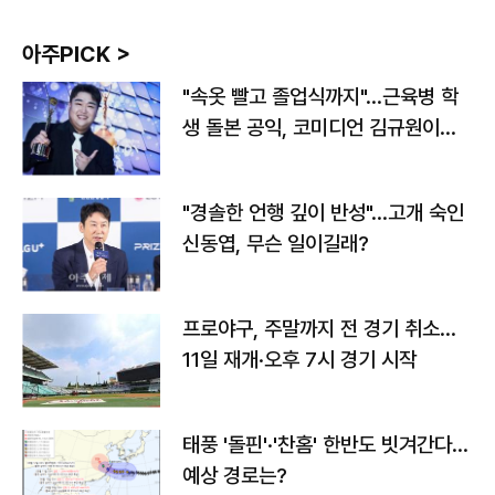
아주PICK >
"속옷 빨고 졸업식까지"…근육병 학
생 돌본 공익, 코미디언 김규원이었
다
"경솔한 언행 깊이 반성"…고개 숙인
신동엽, 무슨 일이길래?
프로야구, 주말까지 전 경기 취소…
11일 재개·오후 7시 경기 시작
태풍 '돌핀'·'찬홈' 한반도 빗겨간다…
예상 경로는?