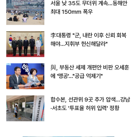
서울 낮 35도 무더위 계속…동해안
최대 150㎜ 폭우
李대통령 "군, 내란 이후 신뢰 회복
해야…지휘부 헌신해달라"
與, 부동산 세제 개편안 비판 오세훈
에 '맹공'…"공급 억제기"
합수본, 선관위 9곳 추가 압색…강남
·서초도 '투표율 허위 입력' 정황