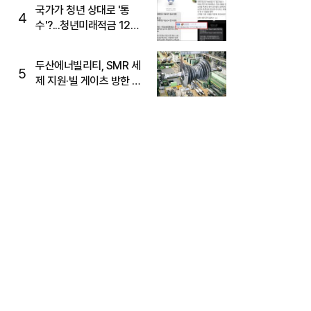
국가가 청년 상대로 '통
4
수'?...청년미래적금 12%
준다더니 "응, 오류야"
두산에너빌리티, SMR 세
5
제 지원·빌 게이츠 방한 기
대에 5%대 강세