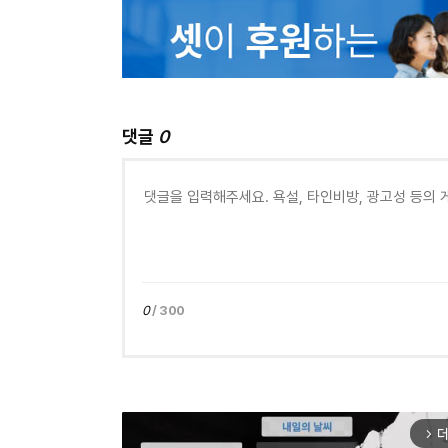
댓글
0
0
/ 300
더
arrow_forward_ios