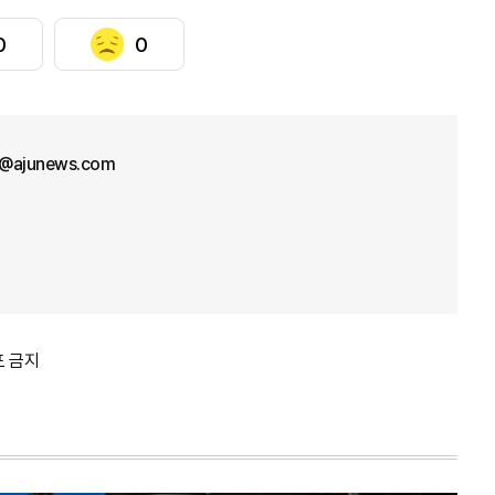
0
0
l@ajunews.com
포 금지