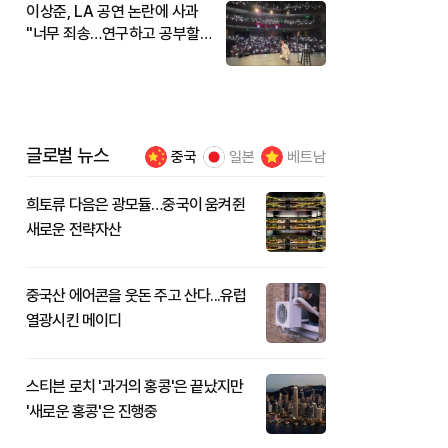
이상준, LA 공연 논란에 사과
"너무 죄송…연구하고 공부할
것"
글로벌 뉴스
중국
일본
베트남
희토류 다음은 광모듈…중국이 움켜쥔
새로운 전략자산
중국산 에어콘을 웃돈 주고 산다...유럽
열광시킨 메이디
스티븐 로치 '과거의 홍콩'은 끝났지만
'새로운 홍콩'은 진행중