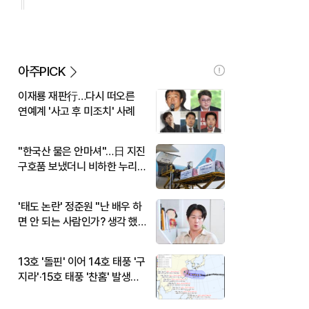
아주PICK
이재룡 재판行…다시 떠오른
연예계 '사고 후 미조치' 사례
"한국산 물은 안마셔"…日 지진
구호품 보냈더니 비하한 누리
꾼
'태도 논란' 정준원 "난 배우 하
면 안 되는 사람인가? 생각 했
다"
13호 '돌핀' 이어 14호 태풍 '구
지라'·15호 태풍 '찬홈' 발생…
현재 위치와 이동경로는?