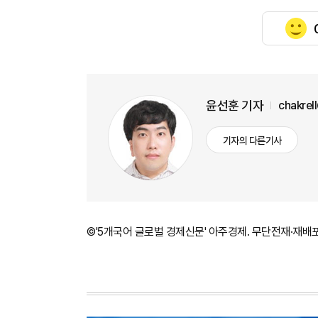
윤선훈 기자
chakrel
기자의 다른기사
©'5개국어 글로벌 경제신문' 아주경제. 무단전재·재배