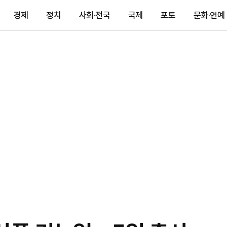
경제
정치
사회·전국
국제
포토
문화·연예