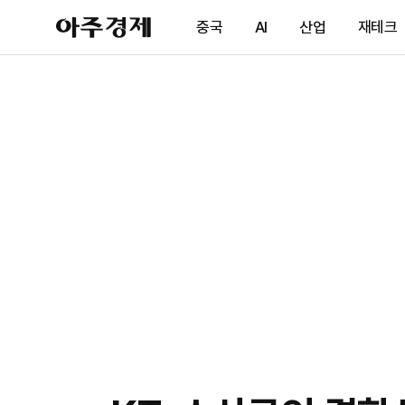
아
중국
AI
산업
재테크
주
경
제