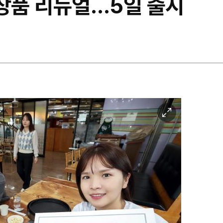
합상품 리뉴얼…5일 출시
이
미
지
확
대