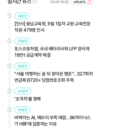
실시간 뉴스
08.06 19:26
UPDATE
18분전
[인사] 충남교육청, 9월 1일자 교원·교육전문
직원 479명 인사
26분전
포스코퓨처엠, 국내 배터리사와 LFP 양극재
19만t 공급계약 체결
36분전
"서울 여행하는 꿈 뒤 찾아온 행운"…327회차
연금복권720+ 당첨번호조회 주목
44분전
'초격차'를 향해
56분전
버벅이는 AI, 메모리 부족 때문…SK하이닉스
가 HBF에 집중하는 이유