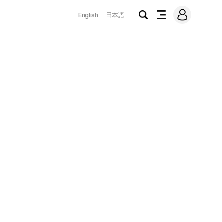
로
English
日本語
그
검
전
인
색
체
메
뉴