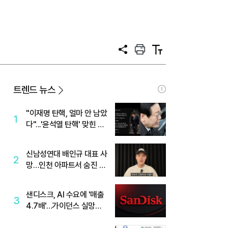
공
프
텍
유
린
스
트
트
크
기
트렌드 뉴스
"이재명 탄핵, 얼마 안 남았
1
다"...'윤석열 탄핵' 맞힌 무
당, '성지글' 등장
신남성연대 배인규 대표 사
2
망…인천 아파트서 숨진 채
발견
샌디스크, AI 수요에 '매출
3
4.7배'…가이던스 실망에
'주가는 하락'