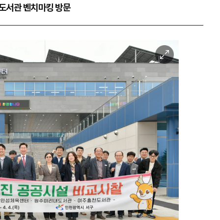
도서관 벤치마킹 방문
이
미
지
확
대