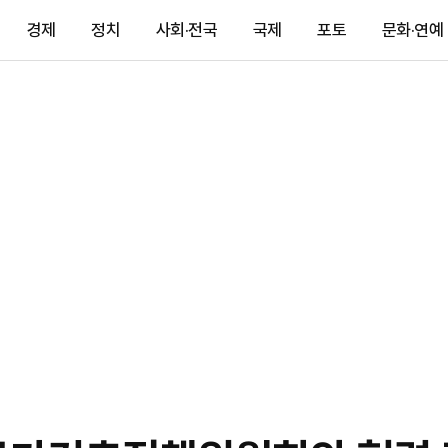
경제
정치
사회·전국
국제
포토
문화·연예