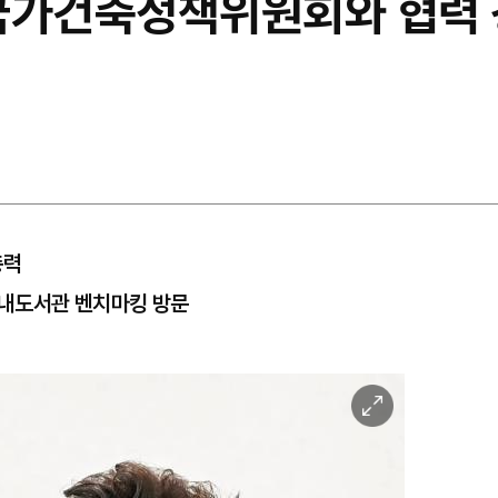
국가건축정책위원회와 협력 
총력
리내도서관 벤치마킹 방문
이
미
지