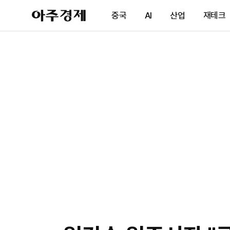
아
중국
AI
산업
재테크
주
경
제