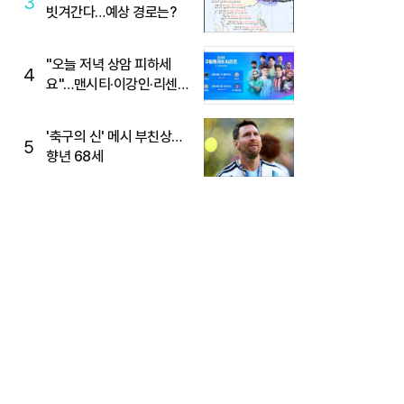
3
빗겨간다…예상 경로는?
"오늘 저녁 상암 피하세
4
요"…맨시티·이강인·리센느
뜬다, 6호선 혼잡 예상
'축구의 신' 메시 부친상…
5
향년 68세