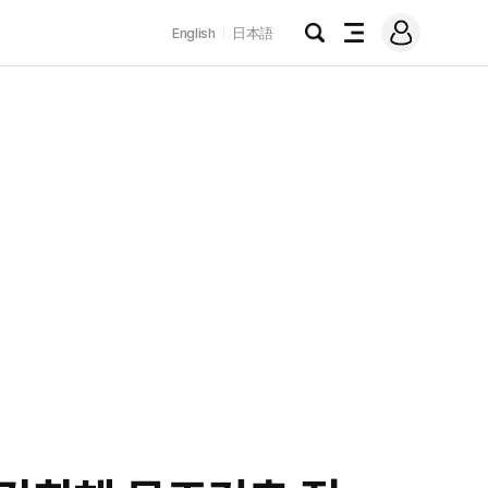
로
English
日本語
그
검
전
인
색
체
메
뉴