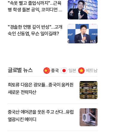
"속옷 빨고 졸업식까지"…근육
병 학생 돌본 공익, 코미디언 김
규원이었다
"경솔한 언행 깊이 반성"…고개
숙인 신동엽, 무슨 일이길래?
글로벌 뉴스
중국
일본
베트남
희토류 다음은 광모듈…중국이 움켜쥔
새로운 전략자산
중국산 에어콘을 웃돈 주고 산다...유럽
열광시킨 메이디