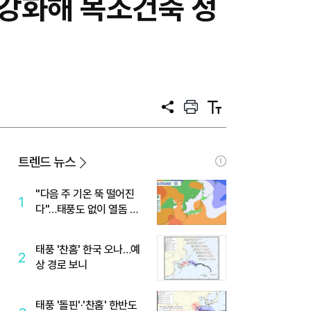
강화해 목조건축 정
공
프
텍
유
린
스
트
트
크
기
트렌드 뉴스
"다음 주 기온 뚝 떨어진
1
다"…태풍도 없이 열돔 박
살 낸 '이것'
태풍 '찬홈' 한국 오나…예
2
상 경로 보니
태풍 '돌핀'·'찬홈' 한반도