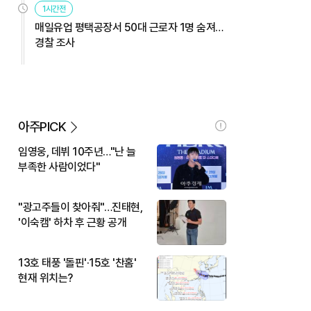
1시간전
매일유업 평택공장서 50대 근로자 1명 숨져…
경찰 조사
아주PICK
임영웅, 데뷔 10주년…"난 늘
부족한 사람이었다"
"광고주들이 찾아줘"…진태현,
'이숙캠' 하차 후 근황 공개
13호 태풍 '돌핀'·15호 '찬홈'
현재 위치는?