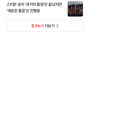
스티븐 로치 '과거의 홍콩'은 끝났지만
'새로운 홍콩'은 진행중
중국뉴스
더보기