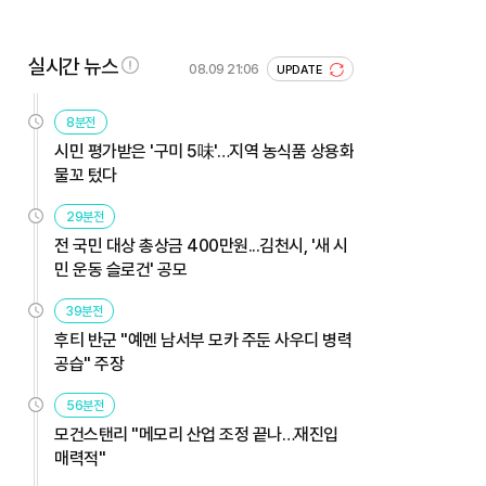
실시간 뉴스
08.09 21:06
UPDATE
8분전
시민 평가받은 '구미 5味'…지역 농식품 상용화
물꼬 텄다
29분전
전 국민 대상 총상금 400만원...김천시, '새 시
민 운동 슬로건' 공모
39분전
후티 반군 "예멘 남서부 모카 주둔 사우디 병력
공습" 주장
56분전
모건스탠리 "메모리 산업 조정 끝나…재진입
매력적"