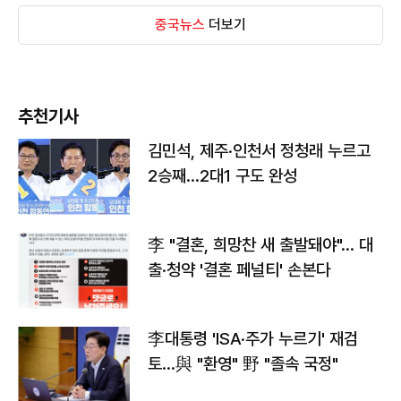
중국뉴스
더보기
추천기사
김민석, 제주·인천서 정청래 누르고
2승째…2대1 구도 완성
李 "결혼, 희망찬 새 출발돼야"… 대
출·청약 '결혼 페널티' 손본다
李대통령 'ISA·주가 누르기' 재검
토…與 "환영" 野 "졸속 국정"