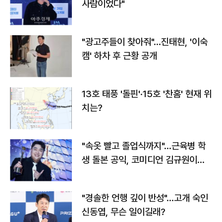
사람이었다"
"광고주들이 찾아줘"…진태현, '이숙
캠' 하차 후 근황 공개
13호 태풍 '돌핀'·15호 '찬홈' 현재 위
치는?
"속옷 빨고 졸업식까지"…근육병 학
생 돌본 공익, 코미디언 김규원이었
다
"경솔한 언행 깊이 반성"…고개 숙인
신동엽, 무슨 일이길래?