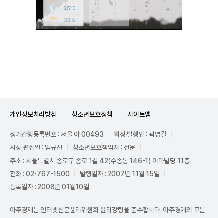
Unmute
개인정보처리방침
청소년보호정책
사이트맵
정기간행등록번호 : 서울 아 00493
회장·발행인 : 곽영길
사장·편집인 : 임규진
청소년보호책임자 : 전운
주소 : 서울특별시 종로구 종로 1길 42(수송동 146-1) 이마빌딩 11층
전화 : 02-767-1500
발행일자 : 2007년 11월 15일
등록일자 : 2008년 01월10일
아주경제는 인터넷신문윤리위원회 윤리강령을 준수합니다. 아주경제의 모든