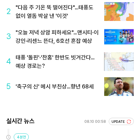
"다음 주 기온 뚝 떨어진다"…태풍도
2
없이 열돔 박살 낸 '이것'
"오늘 저녁 상암 피하세요"…맨시티·이
3
강인·리센느 뜬다, 6호선 혼잡 예상
태풍 '돌핀'·'찬홈' 한반도 빗겨간다…
4
예상 경로는?
5
'축구의 신' 메시 부친상…향년 68세
실시간 뉴스
08.10 00:58
UPDATE
4분전