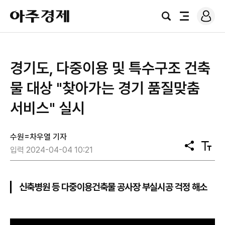
로
아
그
검
전
주
인
색
체
경
메
제
뉴
경기도, 다중이용 및 특수구조 건축
물 대상 "찾아가는 경기 품질맞춤
서비스" 실시
수원=차우열 기자
공
텍
입력 2024-04-04 10:21
유
스
트
크
기
신축병원 등 다중이용건축물 공사장 부실시공 걱정 해소