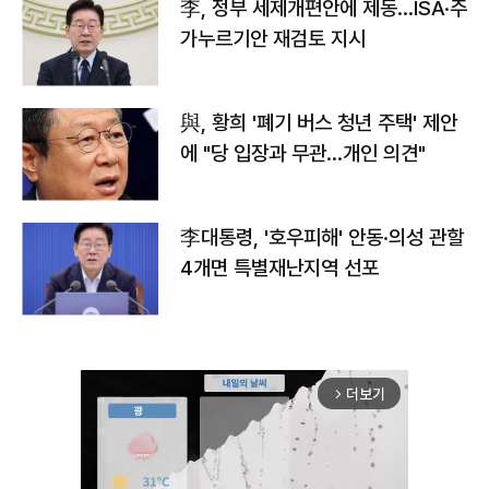
李, 정부 세제개편안에 제동…ISA·주
가누르기안 재검토 지시
與, 황희 '폐기 버스 청년 주택' 제안
에 "당 입장과 무관…개인 의견"
李대통령, '호우피해' 안동·의성 관할
4개면 특별재난지역 선포
더보기
arrow_forward_ios