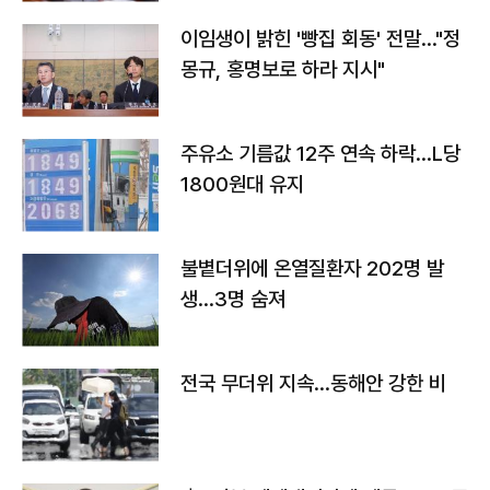
이임생이 밝힌 '빵집 회동' 전말…"정
몽규, 홍명보로 하라 지시"
주유소 기름값 12주 연속 하락…L당
1800원대 유지
불볕더위에 온열질환자 202명 발
생…3명 숨져
전국 무더위 지속…동해안 강한 비