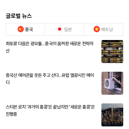
글로벌 뉴스
중국
일본
베트남
희토류 다음은 광모듈…중국이 움켜쥔 새로운 전략자
산
중국산 에어콘을 웃돈 주고 산다...유럽 열광시킨 메이
디
스티븐 로치 '과거의 홍콩'은 끝났지만 '새로운 홍콩'은
진행중