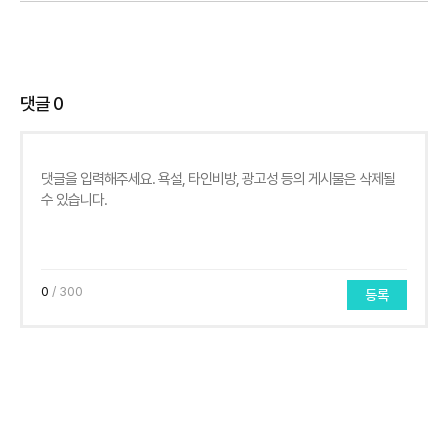
댓글
0
0
/ 300
등록