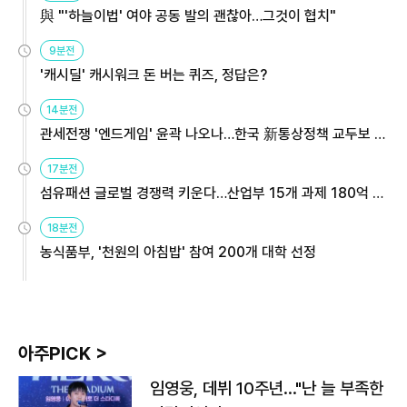
與 "'하늘이법' 여야 공동 발의 괜찮아…그것이 협치"
9분전
'캐시딜' 캐시워크 돈 버는 퀴즈, 정답은?
14분전
관세전쟁 '엔드게임' 윤곽 나오나…한국 新통상정책 교두보 활
용해야
17분전
섬유패션 글로벌 경쟁력 키운다…산업부 15개 과제 180억 지
원
18분전
농식품부, '천원의 아침밥' 참여 200개 대학 선정
아주PICK >
임영웅, 데뷔 10주년…"난 늘 부족한