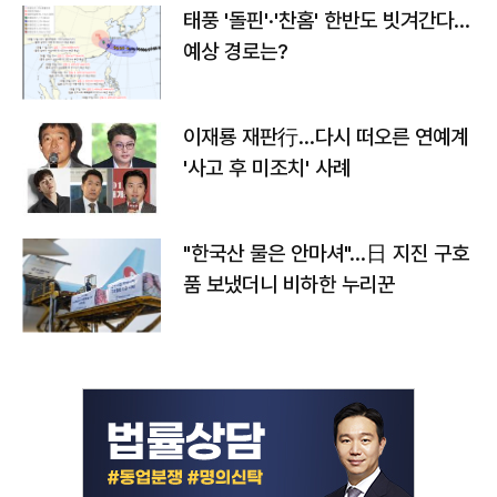
태풍 '돌핀'·'찬홈' 한반도 빗겨간다…
예상 경로는?
이재룡 재판行…다시 떠오른 연예계
'사고 후 미조치' 사례
"한국산 물은 안마셔"…日 지진 구호
품 보냈더니 비하한 누리꾼