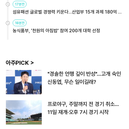
17분전
섬유패션 글로벌 경쟁력 키운다…산업부 15개 과제 180억 지
원
18분전
농식품부, '천원의 아침밥' 참여 200개 대학 선정
아주PICK >
"경솔한 언행 깊이 반성"…고개 숙인
신동엽, 무슨 일이길래?
프로야구, 주말까지 전 경기 취소…
11일 재개·오후 7시 경기 시작