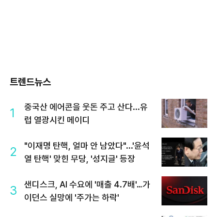
트렌드뉴스
중국산 에어콘을 웃돈 주고 산다...유
1
럽 열광시킨 메이디
"이재명 탄핵, 얼마 안 남았다"...'윤석
2
열 탄핵' 맞힌 무당, '성지글' 등장
샌디스크, AI 수요에 '매출 4.7배'…가
3
이던스 실망에 '주가는 하락'