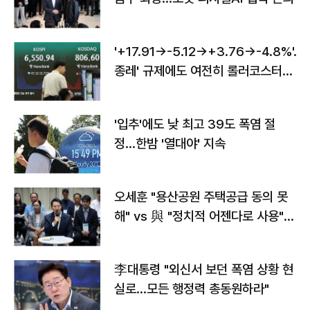
'+17.91→-5.12→+3.76→-4.8%'…'
종레' 규제에도 여전히 롤러코스터
타는 코스피
'입추'에도 낮 최고 39도 폭염 절
정…한밤 '열대야' 지속
오세훈 "용산공원 주택공급 동의 못
해" vs 與 "정치적 어젠다로 사용"
맞불
李대통령 "외신서 보던 폭염 상황 현
실로…모든 행정력 총동원하라"