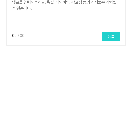
0
/ 300
등록