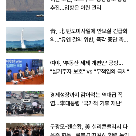
추진…입항은 이란 관리
靑, 北 탄도미사일에 안보실 긴급회
의…"유엔 결의 위반, 즉각 중단 촉
구"
여야, '부동산 세제 개편안' 공방…
"실거주자 보호" vs "무책임의 극치"
경제성장까지 갉아먹는 역대급 폭
염…李대통령 "국가적 기후 재난"
구광모-젠슨황, 美 실리콘밸리서 다
음주 회동…로봇·피지컬AI 협력 논의