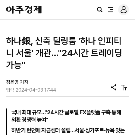
로
아
그
검
전
주
인
색
체
경
메
제
뉴
하나銀, 신축 딜링룸 '하나 인피티
니 서울' 개관…"24시간 트레이딩
가능"
정윤영 기자
공
텍
입력 2024-04-03 17:44
유
스
트
크
기
국내 최대 규모…"24시간 글로벌 FX플랫폼 구축 통해
외환 경쟁력 높여"
하반기 런던에 자금센터 설립…서울·싱가포르·뉴욕 잇는