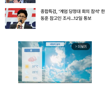
종합특검, '계엄 당정대 회의 참석' 한
동훈 참고인 조사...12일 통보
더보기
arrow_forward_ios
Unmute