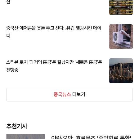
산
중국산 에어콘을 웃돈 주고 산다...유럽 열광시킨 메이
디
스티븐 로치 '과거의 홍콩'은 끝났지만 '새로운 홍콩'은
진행중
중국뉴스
더보기
추천기사
이란·오만, 호르무즈 '중앙항로 통항'