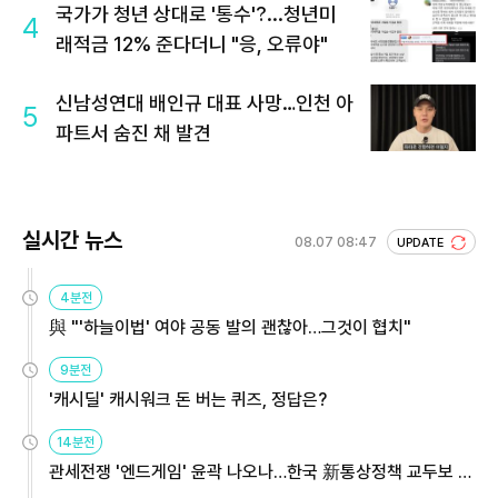
국가가 청년 상대로 '통수'?...청년미
4
래적금 12% 준다더니 "응, 오류야"
신남성연대 배인규 대표 사망…인천 아
5
파트서 숨진 채 발견
실시간 뉴스
08.07 08:47
UPDATE
4분전
與 "'하늘이법' 여야 공동 발의 괜찮아…그것이 협치"
9분전
'캐시딜' 캐시워크 돈 버는 퀴즈, 정답은?
14분전
관세전쟁 '엔드게임' 윤곽 나오나…한국 新통상정책 교두보 활
용해야