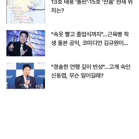
13호 태풍 '돌핀'·15호 '찬홈' 현재 위
치는?
"속옷 빨고 졸업식까지"…근육병 학
생 돌본 공익, 코미디언 김규원이었
다
"경솔한 언행 깊이 반성"…고개 숙인
신동엽, 무슨 일이길래?