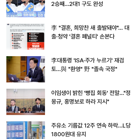
2승째…2대1 구도 완성
李 "결혼, 희망찬 새 출발돼야"… 대
출·청약 '결혼 페널티' 손본다
李대통령 'ISA·주가 누르기' 재검
토…與 "환영" 野 "졸속 국정"
이임생이 밝힌 '빵집 회동' 전말…"정
몽규, 홍명보로 하라 지시"
주유소 기름값 12주 연속 하락…L당
1800원대 유지