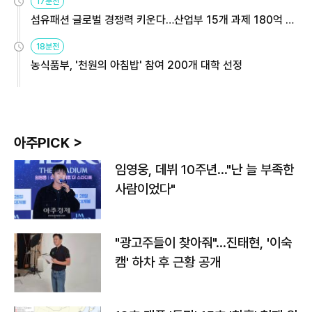
17분전
섬유패션 글로벌 경쟁력 키운다…산업부 15개 과제 180억 지
원
18분전
농식품부, '천원의 아침밥' 참여 200개 대학 선정
아주PICK >
임영웅, 데뷔 10주년…"난 늘 부족한
사람이었다"
"광고주들이 찾아줘"…진태현, '이숙
캠' 하차 후 근황 공개