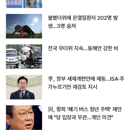
불볕더위에 온열질환자 202명 발
생…3명 숨져
전국 무더위 지속…동해안 강한 비
李, 정부 세제개편안에 제동…ISA·주
가누르기안 재검토 지시
與, 황희 '폐기 버스 청년 주택' 제안
에 "당 입장과 무관…개인 의견"