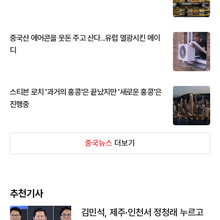
중국산 에어콘을 웃돈 주고 산다...유럽 열광시킨 메이
디
스티븐 로치 '과거의 홍콩'은 끝났지만 '새로운 홍콩'은
진행중
중국뉴스
더보기
추천기사
김민석, 제주·인천서 정청래 누르고