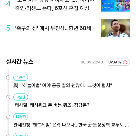
4
강인·리센느 뜬다, 6호선 혼잡 예상
5
'축구의 신' 메시 부친상…향년 68세
실시간 뉴스
08.09 22:43
UPDATE
4분전
與 "'하늘이법' 여야 공동 발의 괜찮아…그것이 협치"
9분전
'캐시딜' 캐시워크 돈 버는 퀴즈, 정답은?
14분전
관세전쟁 '엔드게임' 윤곽 나오나…한국 新통상정책 교두보 활
용해야