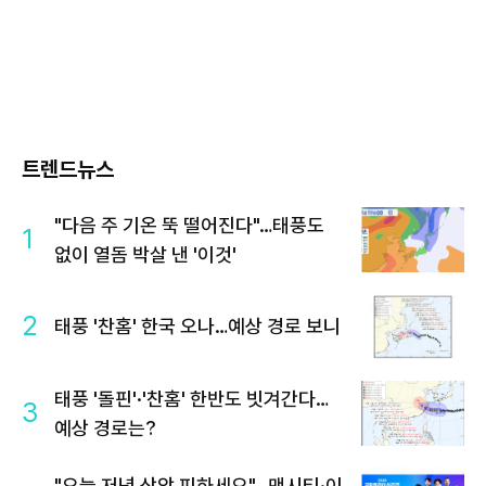
트렌드뉴스
"다음 주 기온 뚝 떨어진다"…태풍도
1
없이 열돔 박살 낸 '이것'
2
태풍 '찬홈' 한국 오나…예상 경로 보니
태풍 '돌핀'·'찬홈' 한반도 빗겨간다…
3
예상 경로는?
"오늘 저녁 상암 피하세요"…맨시티·이