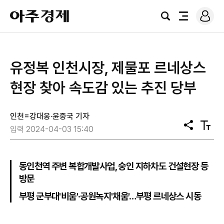
로
아
그
검
전
주
인
색
체
경
메
제
뉴
유정복 인천시장, 제물포 르네상스
현장 찾아 속도감 있는 추진 당부
인천=강대웅·윤중국 기자
공
텍
입력 2024-04-03 15:40
유
스
트
크
기
동인천역 주변 복합개발사업, 숭인 지하차도 건설현장 등
방문
부평 군부대'비움'·공원녹지'채움'…부평 르네상스 시동