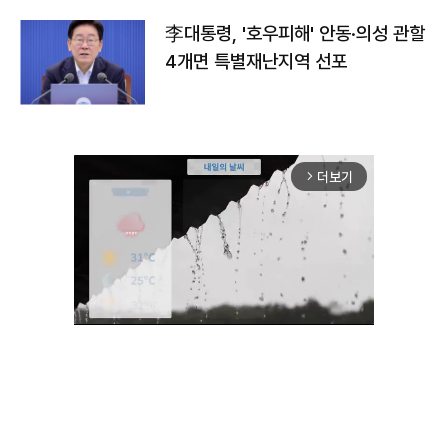
李대통령, '호우피해' 안동·의성 관할
4개면 특별재난지역 선포
더보기
arrow_forward_ios
Unmute