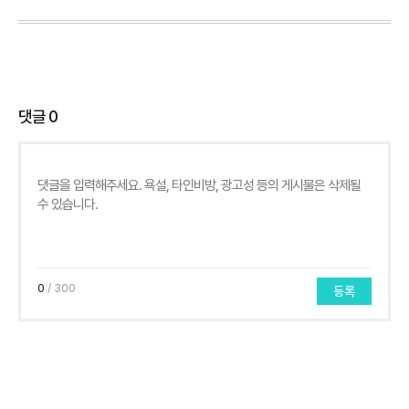
댓글
0
0
/ 300
등록