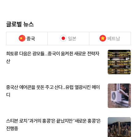
글로벌 뉴스
중국
일본
베트남
희토류 다음은 광모듈…중국이 움켜쥔 새로운 전략자
산
중국산 에어콘을 웃돈 주고 산다...유럽 열광시킨 메이
디
스티븐 로치 '과거의 홍콩'은 끝났지만 '새로운 홍콩'은
진행중