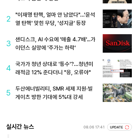
"이재명 탄핵, 얼마 안 남았다"...'윤석
2
열 탄핵' 맞힌 무당, '성지글' 등장
샌디스크, AI 수요에 '매출 4.7배'…가
3
이던스 실망에 '주가는 하락'
국가가 청년 상대로 '통수'?...청년미
4
래적금 12% 준다더니 "응, 오류야"
두산에너빌리티, SMR 세제 지원·빌
5
게이츠 방한 기대에 5%대 강세
실시간 뉴스
08.06 17:41
UPDATE