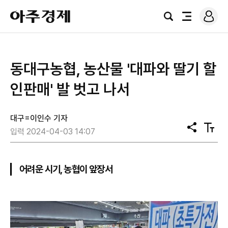
로
아
그
검
전
주
인
색
체
경
메
제
뉴
동대구농협, 농산물 '대파와 딸기 할
인판매' 발 벗고 나서
대구=이인수 기자
공
텍
입력 2024-04-03 14:07
유
스
트
크
기
어려운 시기, 농협이 앞장서