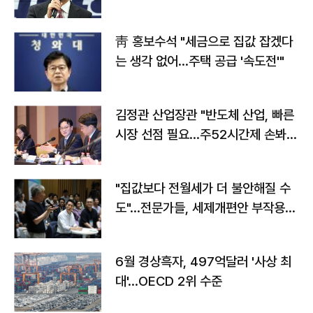
靑 홍보수석 "세금으로 집값 잡겠다
는 생각 없어…주택 공급 '속도전'"
김정관 산업장관 "반도체 산업, 빠른
시장 선점 필요…주52시간제 손봐
야"
"집값보다 전월세가 더 불안해질 수
도"…전문가들, 세제개편안 부작용
우려
6월 경상흑자, 497억달러 '사상 최
대'…OECD 2위 수준