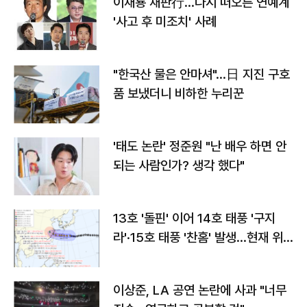
이재룡 재판行…다시 떠오른 연예계
'사고 후 미조치' 사례
"한국산 물은 안마셔"…日 지진 구호
품 보냈더니 비하한 누리꾼
'태도 논란' 정준원 "난 배우 하면 안
되는 사람인가? 생각 했다"
13호 '돌핀' 이어 14호 태풍 '구지
라'·15호 태풍 '찬홈' 발생…현재 위
치와 이동경로는?
이상준, LA 공연 논란에 사과 "너무