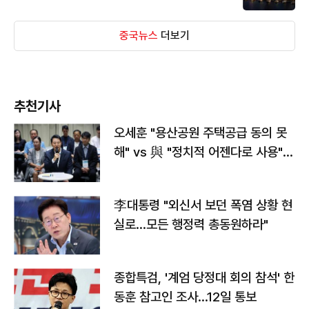
중국뉴스
더보기
추천기사
오세훈 "용산공원 주택공급 동의 못
해" vs 與 "정치적 어젠다로 사용"
맞불
李대통령 "외신서 보던 폭염 상황 현
실로…모든 행정력 총동원하라"
종합특검, '계엄 당정대 회의 참석' 한
동훈 참고인 조사...12일 통보