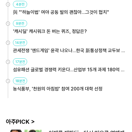
4분전
與 "'하늘이법' 여야 공동 발의 괜찮아…그것이 협치"
9분전
'캐시딜' 캐시워크 돈 버는 퀴즈, 정답은?
14분전
관세전쟁 '엔드게임' 윤곽 나오나…한국 新통상정책 교두보 활
용해야
17분전
섬유패션 글로벌 경쟁력 키운다…산업부 15개 과제 180억 지
원
18분전
농식품부, '천원의 아침밥' 참여 200개 대학 선정
아주PICK >