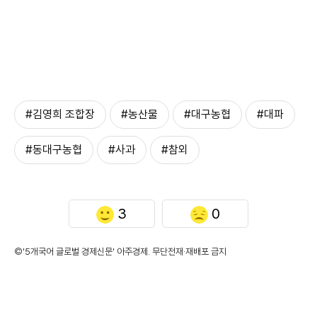
#김영희 조합장
#농산물
#대구농협
#대파
#동대구농협
#사과
#참외
3
0
©'5개국어 글로벌 경제신문' 아주경제. 무단전재·재배포 금지