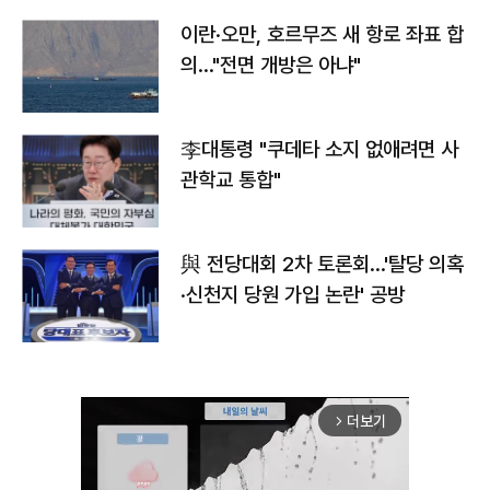
이란·오만, 호르무즈 새 항로 좌표 합
의…"전면 개방은 아냐"
李대통령 "쿠데타 소지 없애려면 사
관학교 통합"
與 전당대회 2차 토론회…'탈당 의혹
·신천지 당원 가입 논란' 공방
더보기
arrow_forward_ios