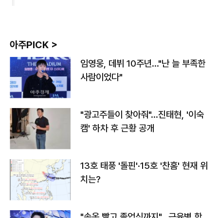
아주PICK >
임영웅, 데뷔 10주년…"난 늘 부족한
사람이었다"
"광고주들이 찾아줘"…진태현, '이숙
캠' 하차 후 근황 공개
13호 태풍 '돌핀'·15호 '찬홈' 현재 위
치는?
"속옷 빨고 졸업식까지"…근육병 학