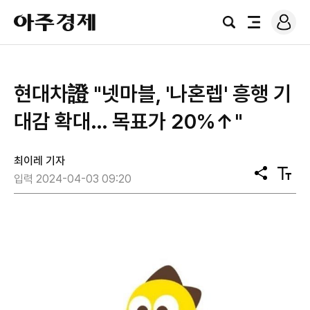
로
아
그
검
전
주
인
색
체
경
메
제
뉴
현대차證 "넷마블, '나혼렙' 흥행 기
대감 확대… 목표가 20%↑"
최이레 기자
공
텍
입력 2024-04-03 09:20
유
스
트
크
기