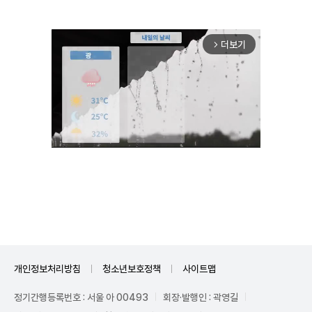
더보기
arrow_forward_ios
Unmute
개인정보처리방침
청소년보호정책
사이트맵
정기간행등록번호 : 서울 아 00493
회장·발행인 : 곽영길