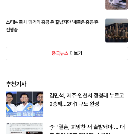
스티븐 로치 '과거의 홍콩'은 끝났지만 '새로운 홍콩'은
진행중
중국뉴스
더보기
추천기사
김민석, 제주·인천서 정청래 누르고
2승째…2대1 구도 완성
李 "결혼, 희망찬 새 출발돼야"… 대