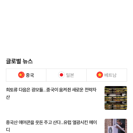
글로벌 뉴스
중국
일본
베트남
희토류 다음은 광모듈…중국이 움켜쥔 새로운 전략자
산
중국산 에어콘을 웃돈 주고 산다...유럽 열광시킨 메이
디