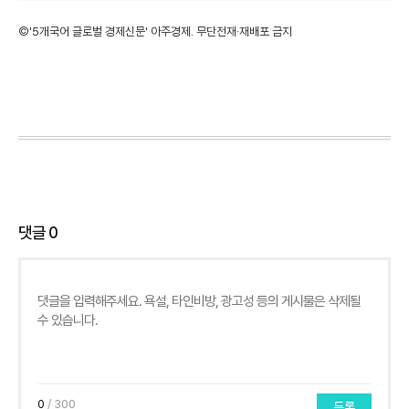
©'5개국어 글로벌 경제신문' 아주경제. 무단전재·재배포 금지
댓글
0
0
/ 300
등록