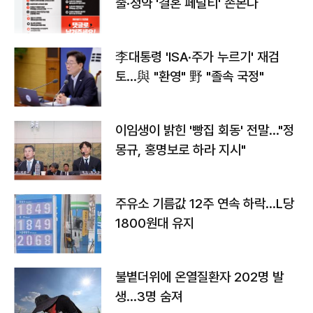
출·청약 '결혼 페널티' 손본다
李대통령 'ISA·주가 누르기' 재검
토…與 "환영" 野 "졸속 국정"
이임생이 밝힌 '빵집 회동' 전말…"정
몽규, 홍명보로 하라 지시"
주유소 기름값 12주 연속 하락…L당
1800원대 유지
불볕더위에 온열질환자 202명 발
생…3명 숨져