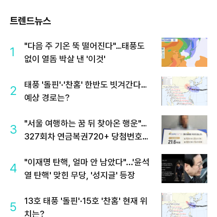
트렌드뉴스
"다음 주 기온 뚝 떨어진다"…태풍도
1
없이 열돔 박살 낸 '이것'
태풍 '돌핀'·'찬홈' 한반도 빗겨간다…
2
예상 경로는?
"서울 여행하는 꿈 뒤 찾아온 행운"…
3
327회차 연금복권720+ 당첨번호조
회 주목
"이재명 탄핵, 얼마 안 남았다"...'윤석
4
열 탄핵' 맞힌 무당, '성지글' 등장
13호 태풍 '돌핀'·15호 '찬홈' 현재 위
5
치는?