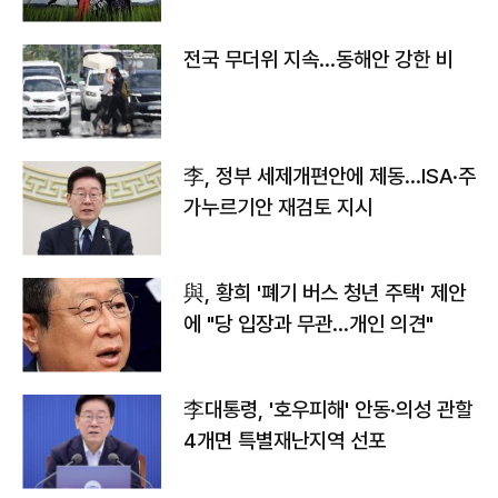
전국 무더위 지속…동해안 강한 비
李, 정부 세제개편안에 제동…ISA·주
가누르기안 재검토 지시
與, 황희 '폐기 버스 청년 주택' 제안
에 "당 입장과 무관…개인 의견"
李대통령, '호우피해' 안동·의성 관할
4개면 특별재난지역 선포