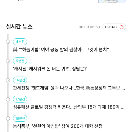
실시간 뉴스
08.09 06:53
UPDATE
4분전
與 "'하늘이법' 여야 공동 발의 괜찮아…그것이 협치"
9분전
'캐시딜' 캐시워크 돈 버는 퀴즈, 정답은?
14분전
관세전쟁 '엔드게임' 윤곽 나오나…한국 新통상정책 교두보 활
용해야
17분전
섬유패션 글로벌 경쟁력 키운다…산업부 15개 과제 180억 지
원
18분전
농식품부, '천원의 아침밥' 참여 200개 대학 선정