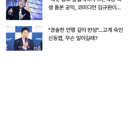
생 돌본 공익, 코미디언 김규원이었
다
"경솔한 언행 깊이 반성"…고개 숙인
신동엽, 무슨 일이길래?