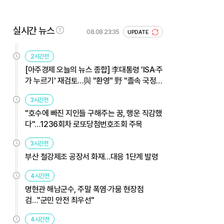
실시간 뉴스
08.08 23:35
UPDATE
2시간전
[아주경제 오늘의 뉴스 종합] 李대통령 'ISA·주
가 누르기' 재검토…與 "환영" 野 "졸속 국정"
外
3시간전
"호수에 빠진 지인들 구해주는 꿈, 행운 직감했
다"…1236회차 로또당첨번호조회 주목
3시간전
부산 철강제조 공장서 화재…대응 1단계 발령
4시간전
명현관 해남군수, 주말 폭염·가뭄 현장점
검…"군민 안전 최우선"
4시간전