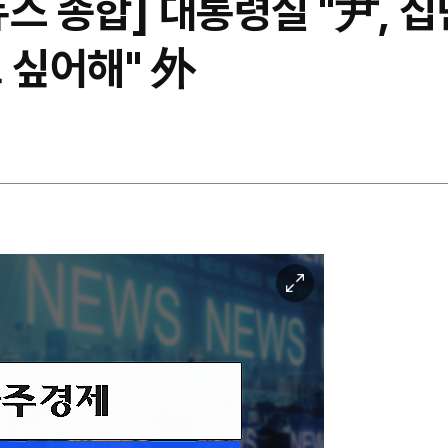
스 종합] 대통령실 "尹, 
 싶어해" 外
이
미
지
확
대