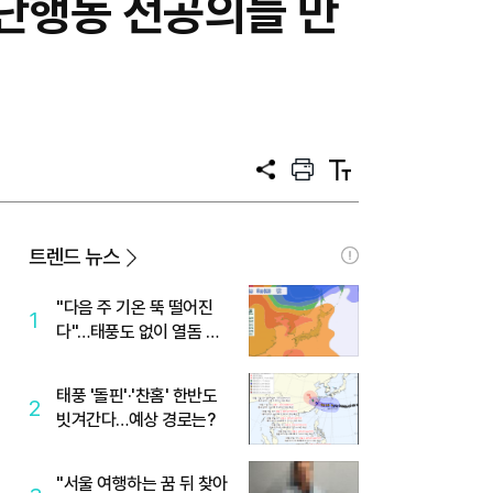
집단행동 전공의들 만
공
프
텍
유
린
스
트
트
크
기
트렌드 뉴스
"다음 주 기온 뚝 떨어진
1
다"…태풍도 없이 열돔 박
살 낸 '이것'
태풍 '돌핀'·'찬홈' 한반도
2
빗겨간다…예상 경로는?
"서울 여행하는 꿈 뒤 찾아