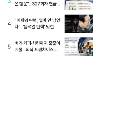
3
온 행운"…327회차 연금
복권720+ 당첨번호조회
주목
"이재명 탄핵, 얼마 안 남았
4
다"...'윤석열 탄핵' 맞힌 무
당, '성지글' 등장
버거·커피·치킨까지 줄줄이
5
매물…외식 프랜차이즈
M&A '활기'