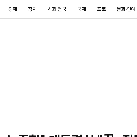
경제
정치
사회·전국
국제
포토
문화·연예