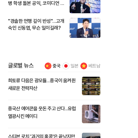
병 학생 돌본 공익, 코미디언 김
규원이었다
"경솔한 언행 깊이 반성"…고개
숙인 신동엽, 무슨 일이길래?
글로벌 뉴스
중국
일본
베트남
희토류 다음은 광모듈…중국이 움켜쥔
새로운 전략자산
중국산 에어콘을 웃돈 주고 산다...유럽
열광시킨 메이디
스티븐 로치 '과거의 홍콩'은 끝났지만