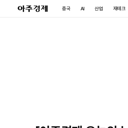
아
중국
AI
산업
재테크
주
경
제