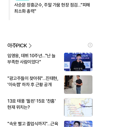
사순문 장흥군수, 주말 가뭄 현장 점검…"피해
최소화 총력"
아주PICK
임영웅, 데뷔 10주년…"난 늘
부족한 사람이었다"
"광고주들이 찾아줘"…진태현,
'이숙캠' 하차 후 근황 공개
13호 태풍 '돌핀'·15호 '찬홈'
현재 위치는?
"속옷 빨고 졸업식까지"…근육