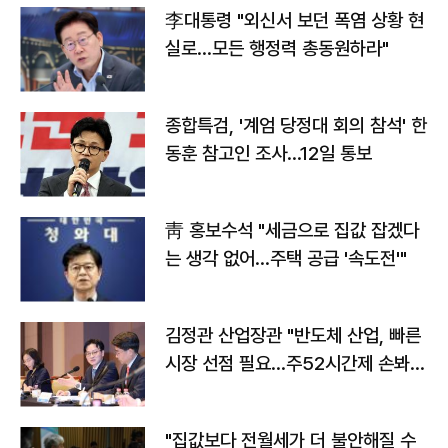
李대통령 "외신서 보던 폭염 상황 현
실로…모든 행정력 총동원하라"
종합특검, '계엄 당정대 회의 참석' 한
동훈 참고인 조사...12일 통보
靑 홍보수석 "세금으로 집값 잡겠다
는 생각 없어…주택 공급 '속도전'"
김정관 산업장관 "반도체 산업, 빠른
시장 선점 필요…주52시간제 손봐
야"
"집값보다 전월세가 더 불안해질 수