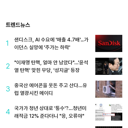
트렌드뉴스
샌디스크, AI 수요에 '매출 4.7배'…가
1
이던스 실망에 '주가는 하락'
"이재명 탄핵, 얼마 안 남았다"...'윤석
2
열 탄핵' 맞힌 무당, '성지글' 등장
중국산 에어콘을 웃돈 주고 산다...유
3
럽 열광시킨 메이디
국가가 청년 상대로 '통수'?...청년미
4
래적금 12% 준다더니 "응, 오류야"