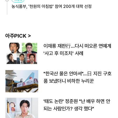
농식품부, '천원의 아침밥' 참여 200개 대학 선정
아주PICK >
이재룡 재판行…다시 떠오른 연예계
'사고 후 미조치' 사례
"한국산 물은 안마셔"…日 지진 구호
품 보냈더니 비하한 누리꾼
'태도 논란' 정준원 "난 배우 하면 안
되는 사람인가? 생각 했다"