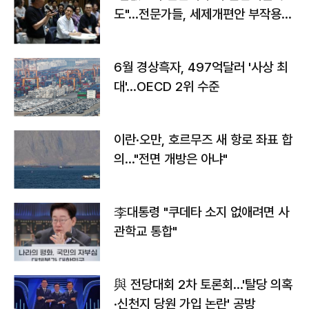
도"…전문가들, 세제개편안 부작용
우려
6월 경상흑자, 497억달러 '사상 최
대'…OECD 2위 수준
이란·오만, 호르무즈 새 항로 좌표 합
의…"전면 개방은 아냐"
李대통령 "쿠데타 소지 없애려면 사
관학교 통합"
與 전당대회 2차 토론회…'탈당 의혹
·신천지 당원 가입 논란' 공방