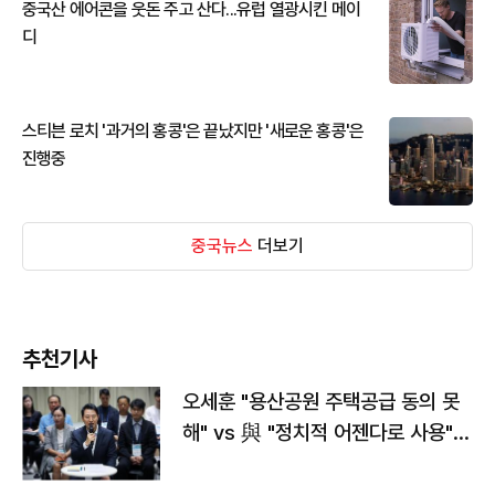
중국산 에어콘을 웃돈 주고 산다...유럽 열광시킨 메이
디
스티븐 로치 '과거의 홍콩'은 끝났지만 '새로운 홍콩'은
진행중
중국뉴스
더보기
추천기사
오세훈 "용산공원 주택공급 동의 못
해" vs 與 "정치적 어젠다로 사용"
맞불