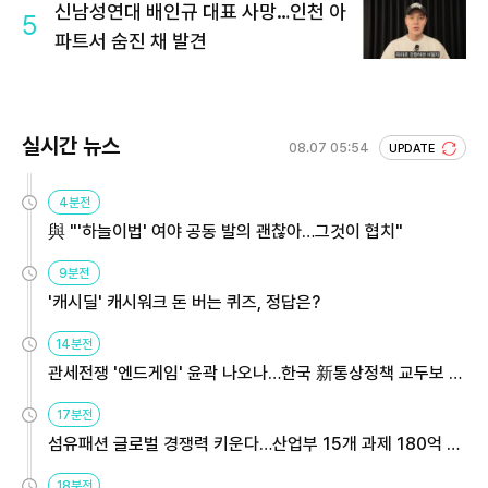
신남성연대 배인규 대표 사망…인천 아
5
파트서 숨진 채 발견
실시간 뉴스
08.07 05:54
UPDATE
4분전
與 "'하늘이법' 여야 공동 발의 괜찮아…그것이 협치"
9분전
'캐시딜' 캐시워크 돈 버는 퀴즈, 정답은?
14분전
관세전쟁 '엔드게임' 윤곽 나오나…한국 新통상정책 교두보 활
용해야
17분전
섬유패션 글로벌 경쟁력 키운다…산업부 15개 과제 180억 지
원
18분전