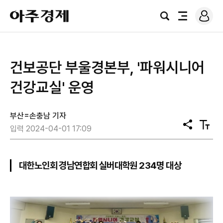
로
아
그
검
전
주
인
색
체
경
메
제
뉴
건보공단 부울경본부, '파워시니어
건강교실' 운영
부산=손충남 기자
공
텍
입력 2024-04-01 17:09
유
스
트
크
기
대한노인회 경남연합회 실버대학원 234명 대상