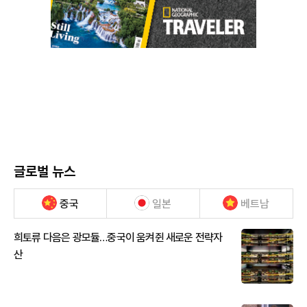
글로벌 뉴스
중국
일본
베트남
희토류 다음은 광모듈…중국이 움켜쥔 새로운 전략자
산