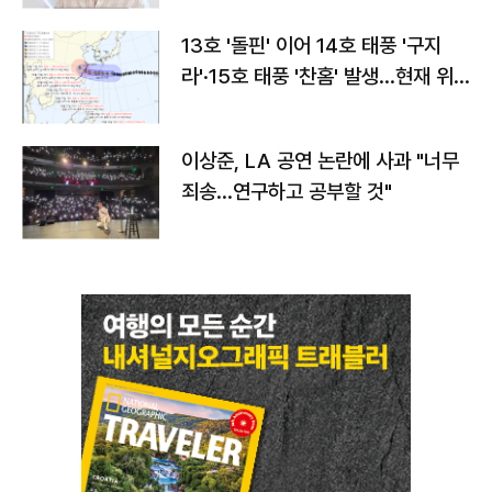
13호 '돌핀' 이어 14호 태풍 '구지
라'·15호 태풍 '찬홈' 발생…현재 위
치와 이동경로는?
이상준, LA 공연 논란에 사과 "너무
죄송…연구하고 공부할 것"