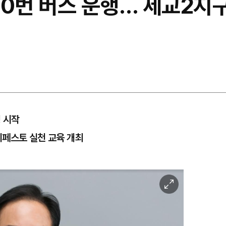
60번 버스 운행… 세교2지
행 시작
니페스토 실천 교육 개최
이
미
지