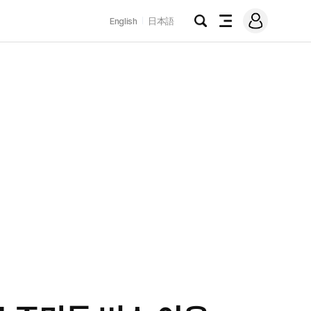
로
English
日本語
그
검
전
인
색
체
메
뉴