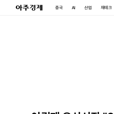
아
중국
AI
산업
재테크
주
경
제