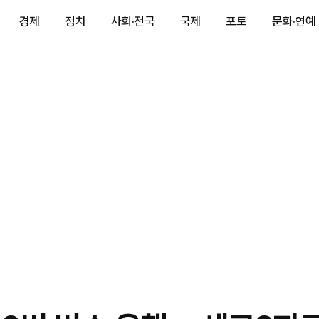
경제
정치
사회·전국
국제
포토
문화·연예