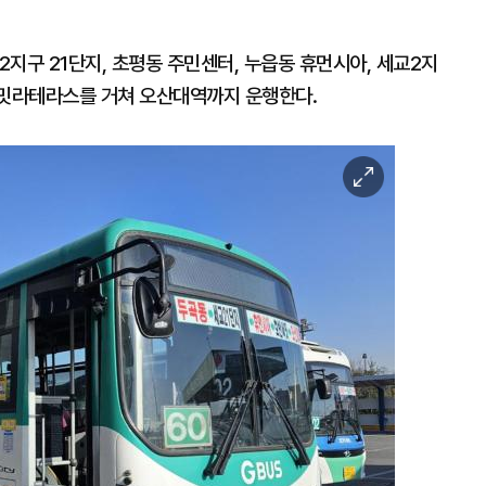
지구 21단지, 초평동 주민센터, 누읍동 휴먼시아, 세교2지
써밋라테라스를 거쳐 오산대역까지 운행한다.
이
미
지
확
대