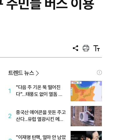
구 주민들 버스 이용
공
프
텍
유
린
스
트
트
크
기
트렌드 뉴스
"다음 주 기온 뚝 떨어진
1
다"…태풍도 없이 열돔 박
살 낸 '이것'
중국산 에어콘을 웃돈 주고
2
산다...유럽 열광시킨 메이
디
"이재명 탄핵, 얼마 안 남았