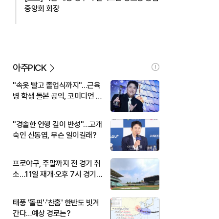
중앙회 회장
아주PICK
"속옷 빨고 졸업식까지"…근육
병 학생 돌본 공익, 코미디언 김
규원이었다
"경솔한 언행 깊이 반성"…고개
숙인 신동엽, 무슨 일이길래?
프로야구, 주말까지 전 경기 취
소…11일 재개·오후 7시 경기
시작
태풍 '돌핀'·'찬홈' 한반도 빗겨
간다…예상 경로는?