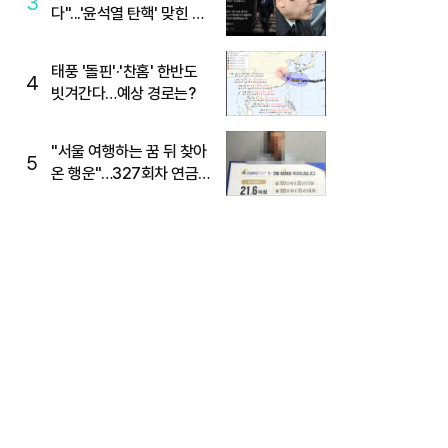
3
다"...'윤석열 탄핵' 맞힌 무
당, '성지글' 등장
태풍 '돌핀'·'찬홈' 한반도
4
빗겨간다…예상 경로는?
"서울 여행하는 꿈 뒤 찾아
5
온 행운"…327회차 연금
복권720+ 당첨번호조회
주목