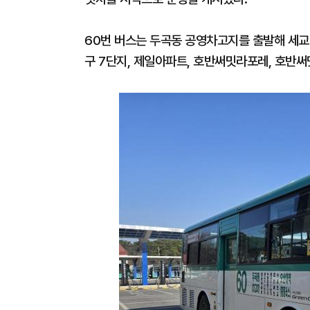
60번 버스는 두곡동 공영차고지를 출발해 세교2
구 7단지, 제일아파트, 호반써밋라포레, 호반