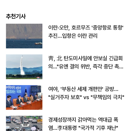
추천기사
이란·오만, 호르무즈 '중앙항로 통항'
추진…입항은 이란 관리
靑, 北 탄도미사일에 안보실 긴급회
의…"유엔 결의 위반, 즉각 중단 촉
구"
여야, '부동산 세제 개편안' 공방…
"실거주자 보호" vs "무책임의 극치"
경제성장까지 갉아먹는 역대급 폭
염…李대통령 "국가적 기후 재난"