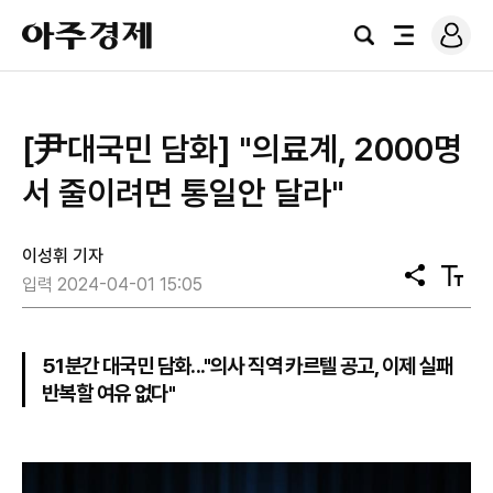
로
아
그
검
전
주
인
색
체
경
메
제
뉴
[尹대국민 담화] "의료계, 2000명
서 줄이려면 통일안 달라"
이성휘 기자
공
텍
입력 2024-04-01 15:05
유
스
트
크
기
51분간 대국민 담화..."의사 직역 카르텔 공고, 이제 실패
반복할 여유 없다"