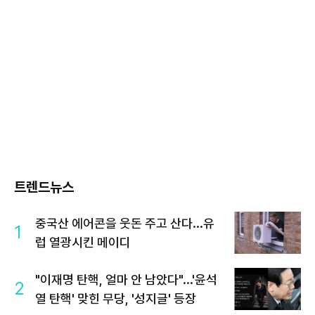
트렌드뉴스
중국산 에어콘을 웃돈 주고 산다...유
1
럽 열광시킨 메이디
"이재명 탄핵, 얼마 안 남았다"...'윤석
2
열 탄핵' 맞힌 무당, '성지글' 등장