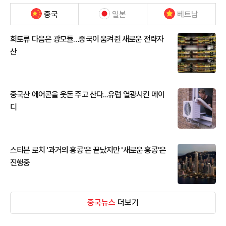
중국
일본
베트남
희토류 다음은 광모듈…중국이 움켜쥔 새로운 전략자
산
중국산 에어콘을 웃돈 주고 산다...유럽 열광시킨 메이
디
스티븐 로치 '과거의 홍콩'은 끝났지만 '새로운 홍콩'은
진행중
중국뉴스
더보기