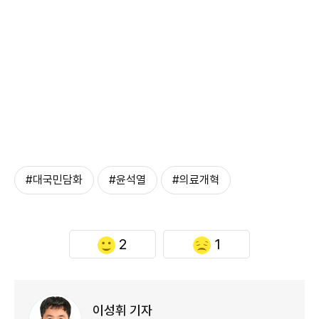
#대국민담화
#윤석열
#의료개혁
2
1
이성휘 기자