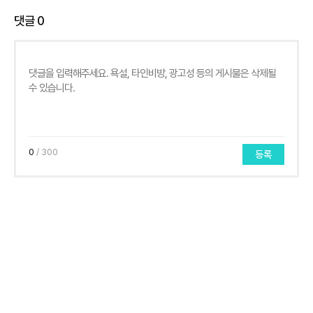
댓글
0
0
/ 300
등록