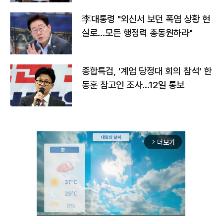
李대통령 "외신서 보던 폭염 상황 현
실로…모든 행정력 총동원하라"
종합특검, '계엄 당정대 회의 참석' 한
동훈 참고인 조사...12일 통보
더보기
arrow_forward_ios