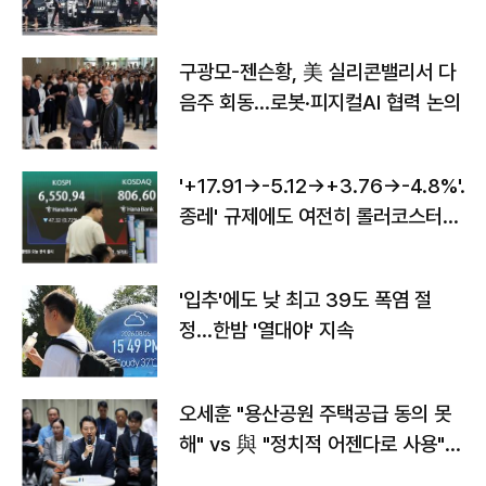
구광모-젠슨황, 美 실리콘밸리서 다
음주 회동…로봇·피지컬AI 협력 논의
'+17.91→-5.12→+3.76→-4.8%'…'
종레' 규제에도 여전히 롤러코스터
타는 코스피
'입추'에도 낮 최고 39도 폭염 절
정…한밤 '열대야' 지속
오세훈 "용산공원 주택공급 동의 못
해" vs 與 "정치적 어젠다로 사용"
맞불