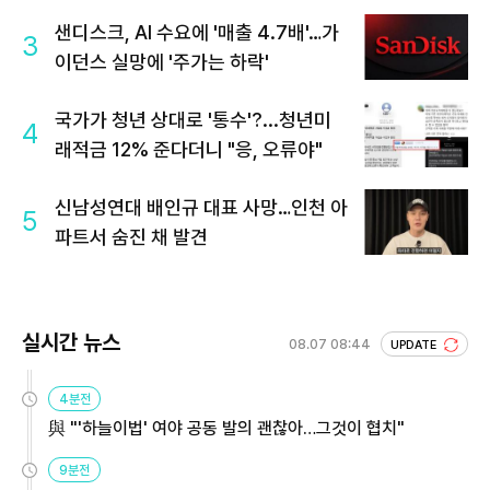
샌디스크, AI 수요에 '매출 4.7배'…가
3
이던스 실망에 '주가는 하락'
국가가 청년 상대로 '통수'?...청년미
4
래적금 12% 준다더니 "응, 오류야"
신남성연대 배인규 대표 사망…인천 아
5
파트서 숨진 채 발견
실시간 뉴스
08.07 08:44
UPDATE
4분전
與 "'하늘이법' 여야 공동 발의 괜찮아…그것이 협치"
9분전