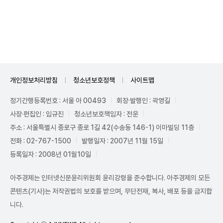
Unmute
개인정보처리방침
청소년보호정책
사이트맵
정기간행등록번호 : 서울 아 00493
회장·발행인 : 곽영길
사장·편집인 : 임규진
청소년보호책임자 : 전운
주소 : 서울특별시 종로구 종로 1길 42(수송동 146-1) 이마빌딩 11층
전화 : 02-767-1500
발행일자 : 2007년 11월 15일
등록일자 : 2008년 01월10일
아주경제는 인터넷신문윤리위원회 윤리강령을 준수합니다. 아주경제의 모든
콘텐츠(기사)는 저작권법의 보호를 받으며, 무단전재, 복사, 배포 등을 금지합
니다.