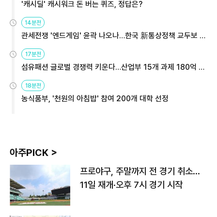
'캐시딜' 캐시워크 돈 버는 퀴즈, 정답은?
14분전
관세전쟁 '엔드게임' 윤곽 나오나…한국 新통상정책 교두보 활
용해야
17분전
섬유패션 글로벌 경쟁력 키운다…산업부 15개 과제 180억 지
원
18분전
농식품부, '천원의 아침밥' 참여 200개 대학 선정
아주PICK >
프로야구, 주말까지 전 경기 취소…
11일 재개·오후 7시 경기 시작