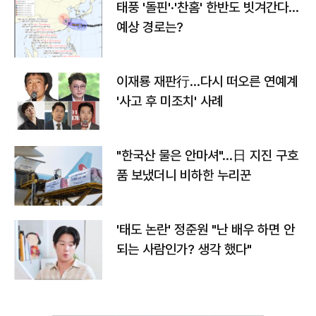
태풍 '돌핀'·'찬홈' 한반도 빗겨간다…
예상 경로는?
이재룡 재판行…다시 떠오른 연예계
'사고 후 미조치' 사례
"한국산 물은 안마셔"…日 지진 구호
품 보냈더니 비하한 누리꾼
'태도 논란' 정준원 "난 배우 하면 안
되는 사람인가? 생각 했다"