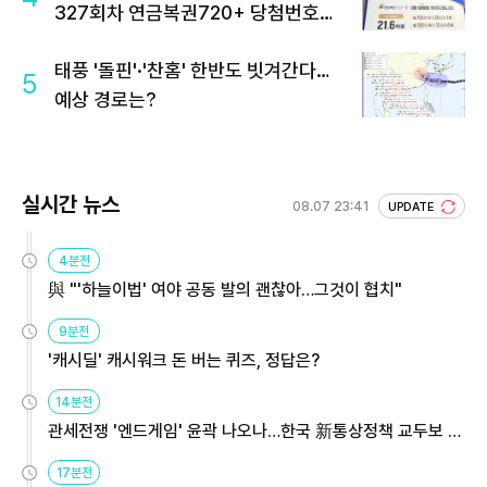
327회차 연금복권720+ 당첨번호조
회 주목
태풍 '돌핀'·'찬홈' 한반도 빗겨간다…
5
예상 경로는?
실시간 뉴스
08.07 23:41
UPDATE
4분전
與 "'하늘이법' 여야 공동 발의 괜찮아…그것이 협치"
9분전
'캐시딜' 캐시워크 돈 버는 퀴즈, 정답은?
14분전
관세전쟁 '엔드게임' 윤곽 나오나…한국 新통상정책 교두보 활
용해야
17분전