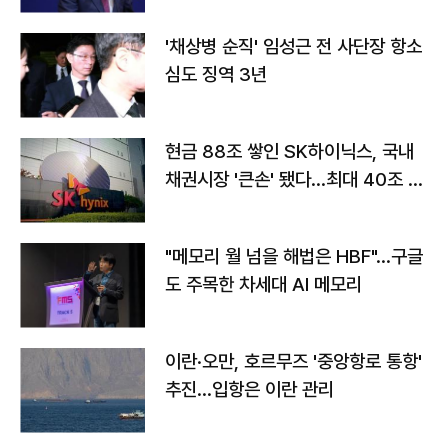
'채상병 순직' 임성근 전 사단장 항소
심도 징역 3년
현금 88조 쌓인 SK하이닉스, 국내
채권시장 '큰손' 됐다…최대 40조 투
자
"메모리 월 넘을 해법은 HBF"…구글
도 주목한 차세대 AI 메모리
이란·오만, 호르무즈 '중앙항로 통항'
추진…입항은 이란 관리