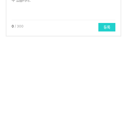
0
/ 300
등록