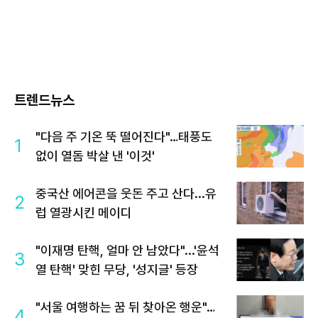
트렌드뉴스
"다음 주 기온 뚝 떨어진다"…태풍도
1
없이 열돔 박살 낸 '이것'
중국산 에어콘을 웃돈 주고 산다...유
2
럽 열광시킨 메이디
"이재명 탄핵, 얼마 안 남았다"...'윤석
3
열 탄핵' 맞힌 무당, '성지글' 등장
"서울 여행하는 꿈 뒤 찾아온 행운"…
4