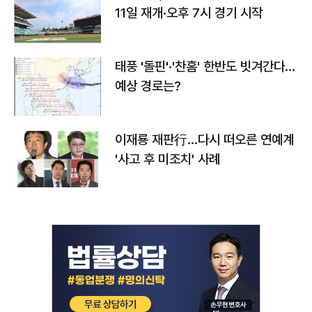
11일 재개·오후 7시 경기 시작
태풍 '돌핀'·'찬홈' 한반도 빗겨간다…
예상 경로는?
이재룡 재판行…다시 떠오른 연예계
'사고 후 미조치' 사례