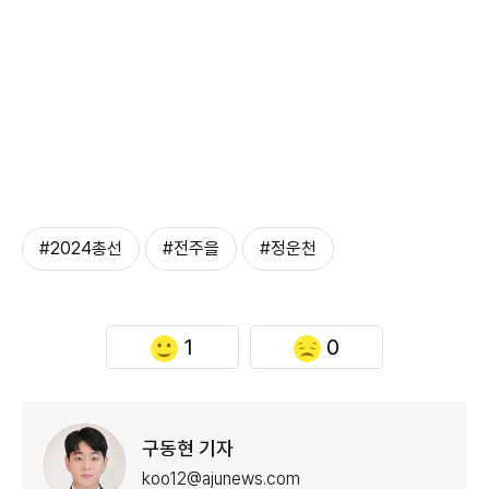
#2024총선
#전주을
#정운천
1
0
구동현 기자
koo12@ajunews.com