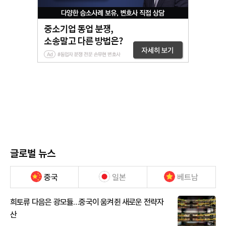
글로벌 뉴스
중국
일본
베트남
희토류 다음은 광모듈…중국이 움켜쥔 새로운 전략자
산