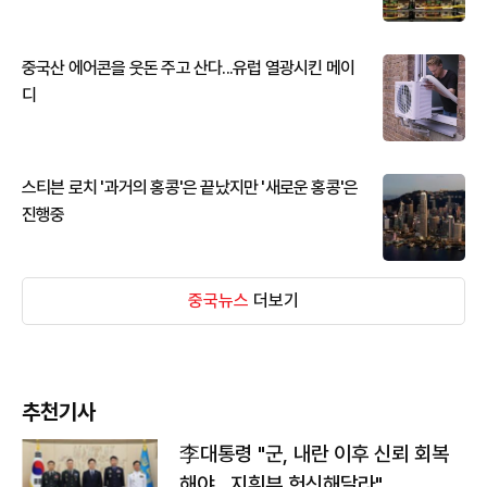
중국산 에어콘을 웃돈 주고 산다...유럽 열광시킨 메이
디
스티븐 로치 '과거의 홍콩'은 끝났지만 '새로운 홍콩'은
진행중
중국뉴스
더보기
추천기사
李대통령 "군, 내란 이후 신뢰 회복
해야…지휘부 헌신해달라"