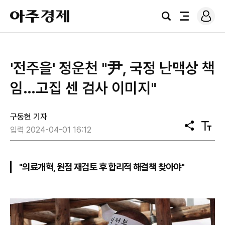
로
아
그
검
전
주
인
색
체
경
메
제
뉴
'전주을' 정운천 "尹, 국정 난맥상 책
임…고집 센 검사 이미지"
구동현 기자
공
텍
입력 2024-04-01 16:12
유
스
트
크
기
"의료개혁, 원점 재검토 후 합리적 해결책 찾아야"