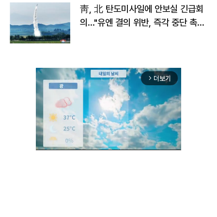
靑, 北 탄도미사일에 안보실 긴급회
의…"유엔 결의 위반, 즉각 중단 촉
구"
더보기
arrow_forward_ios
Unmute