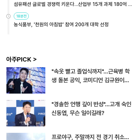
섬유패션 글로벌 경쟁력 키운다…산업부 15개 과제 180억 지
원
18분전
농식품부, '천원의 아침밥' 참여 200개 대학 선정
아주PICK >
"속옷 빨고 졸업식까지"…근육병 학
생 돌본 공익, 코미디언 김규원이었
다
"경솔한 언행 깊이 반성"…고개 숙인
신동엽, 무슨 일이길래?
프로야구, 주말까지 전 경기 취소…