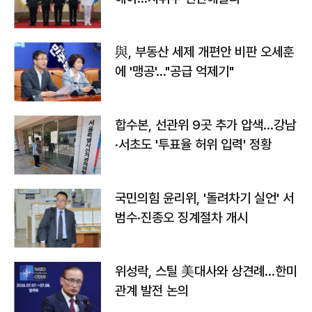
與, 부동산 세제 개편안 비판 오세훈
에 '맹공'…"공급 억제기"
합수본, 선관위 9곳 추가 압색…강남
·서초도 '투표율 허위 입력' 정황
국민의힘 윤리위, '돌려차기 실언' 서
범수·진종오 징계절차 개시
위성락, 스틸 美대사와 상견례…한미
관계 발전 논의