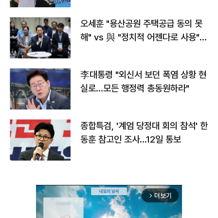
오세훈 "용산공원 주택공급 동의 못
해" vs 與 "정치적 어젠다로 사용"
맞불
李대통령 "외신서 보던 폭염 상황 현
실로…모든 행정력 총동원하라"
종합특검, '계엄 당정대 회의 참석' 한
동훈 참고인 조사...12일 통보
더보기
arrow_forward_ios