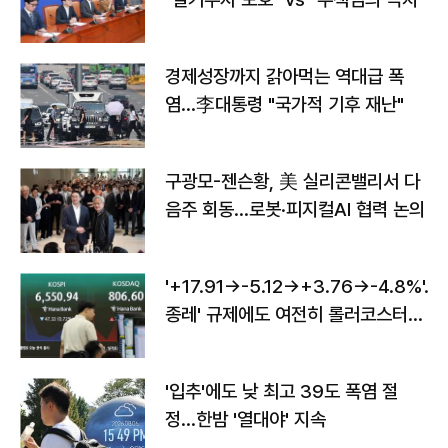
경제성장까지 갉아먹는 역대급 폭
염…李대통령 "국가적 기후 재난"
구광모-젠슨황, 美 실리콘밸리서 다
음주 회동…로봇·피지컬AI 협력 논의
'+17.91→-5.12→+3.76→-4.8%'…'
종레' 규제에도 여전히 롤러코스터
타는 코스피
'입추'에도 낮 최고 39도 폭염 절
정…한밤 '열대야' 지속