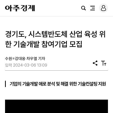
로
아
그
검
전
주
인
색
체
경
메
제
뉴
경기도, 시스템반도체 산업 육성 위
한 기술개발 참여기업 모집
수원=강대웅·차우열 기자
공
텍
입력 2024-03-06 13:09
유
스
트
크
기
기업의 기술개발 애로 분석 및 해결 위한 기술컨설팅 지원