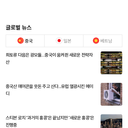
글로벌 뉴스
중국
일본
베트남
희토류 다음은 광모듈…중국이 움켜쥔 새로운 전략자
산
중국산 에어콘을 웃돈 주고 산다...유럽 열광시킨 메이
디
스티븐 로치 '과거의 홍콩'은 끝났지만 '새로운 홍콩'은
진행중