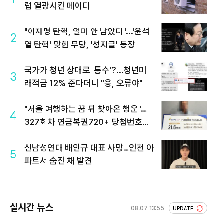
럽 열광시킨 메이디
"이재명 탄핵, 얼마 안 남았다"...'윤석
2
열 탄핵' 맞힌 무당, '성지글' 등장
국가가 청년 상대로 '통수'?...청년미
3
래적금 12% 준다더니 "응, 오류야"
"서울 여행하는 꿈 뒤 찾아온 행운"…
4
327회차 연금복권720+ 당첨번호조
회 주목
신남성연대 배인규 대표 사망…인천 아
5
파트서 숨진 채 발견
실시간 뉴스
08.07 13:55
UPDATE