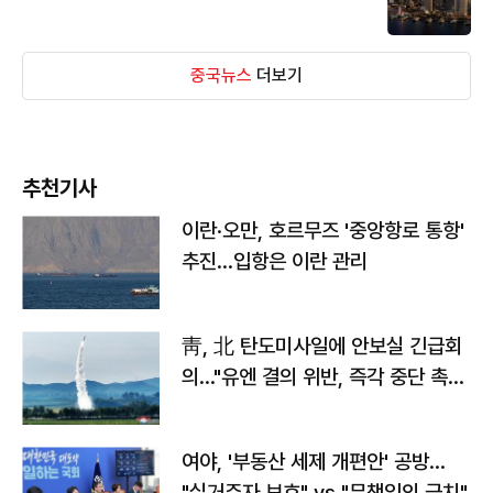
중국뉴스
더보기
추천기사
이란·오만, 호르무즈 '중앙항로 통항'
추진…입항은 이란 관리
靑, 北 탄도미사일에 안보실 긴급회
의…"유엔 결의 위반, 즉각 중단 촉
구"
여야, '부동산 세제 개편안' 공방…
"실거주자 보호" vs "무책임의 극치"