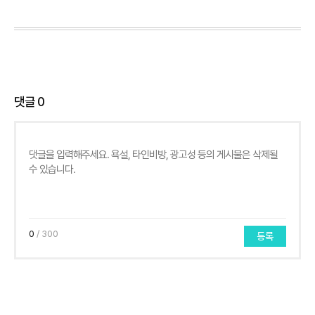
댓글
0
0
/ 300
등록