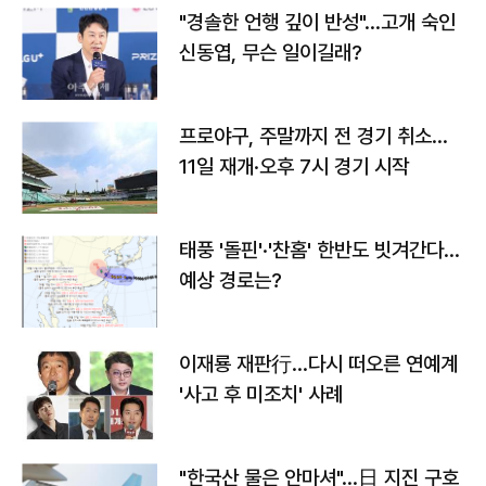
"경솔한 언행 깊이 반성"…고개 숙인
신동엽, 무슨 일이길래?
프로야구, 주말까지 전 경기 취소…
11일 재개·오후 7시 경기 시작
태풍 '돌핀'·'찬홈' 한반도 빗겨간다…
예상 경로는?
이재룡 재판行…다시 떠오른 연예계
'사고 후 미조치' 사례
"한국산 물은 안마셔"…日 지진 구호