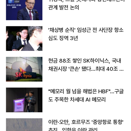
관계 발전 논의
'채상병 순직' 임성근 전 사단장 항소
심도 징역 3년
현금 88조 쌓인 SK하이닉스, 국내
채권시장 '큰손' 됐다…최대 40조 투
자
"메모리 월 넘을 해법은 HBF"…구글
도 주목한 차세대 AI 메모리
이란·오만, 호르무즈 '중앙항로 통항'
추진…입항은 이란 관리