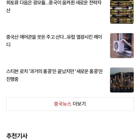
희토류 다음은 광모듈…중국이 움켜쥔 새로운 전략자
산
중국산 에어콘을 웃돈 주고 산다...유럽 열광시킨 메이
디
스티븐 로치 '과거의 홍콩'은 끝났지만 '새로운 홍콩'은
진행중
중국뉴스
더보기
추천기사