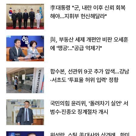
李대통령 "군, 내란 이후 신뢰 회복
해야…지휘부 헌신해달라"
與, 부동산 세제 개편안 비판 오세훈
에 '맹공'…"공급 억제기"
합수본, 선관위 9곳 추가 압색…강남
·서초도 '투표율 허위 입력' 정황
국민의힘 윤리위, '돌려차기 실언' 서
범수·진종오 징계절차 개시
위성락, 스틸 美대사와 상견례…한미