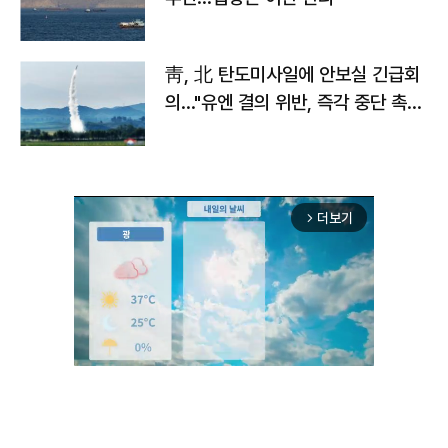
靑, 北 탄도미사일에 안보실 긴급회
의…"유엔 결의 위반, 즉각 중단 촉
구"
더보기
arrow_forward_ios
Unmute