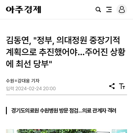
로
아
그
검
전
주
인
색
체
경
메
제
뉴
김동연, "정부, 의대정원 중장기적
계획으로 추진했어야…주어진 상황
에 최선 당부"
수원=강대웅 기자
공
텍
입력 2024-02-24 20:00
유
스
트
크
기
경기도의료원 수원병원 방문 점검...의료 관계자 격려