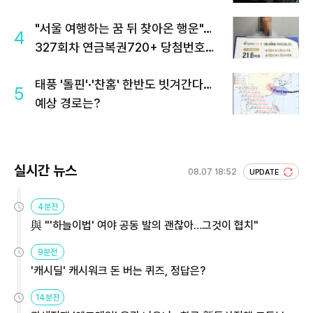
"서울 여행하는 꿈 뒤 찾아온 행운"…
4
327회차 연금복권720+ 당첨번호조
회 주목
태풍 '돌핀'·'찬홈' 한반도 빗겨간다…
5
예상 경로는?
실시간 뉴스
08.07 18:52
UPDATE
4분전
與 "'하늘이법' 여야 공동 발의 괜찮아…그것이 협치"
9분전
'캐시딜' 캐시워크 돈 버는 퀴즈, 정답은?
14분전