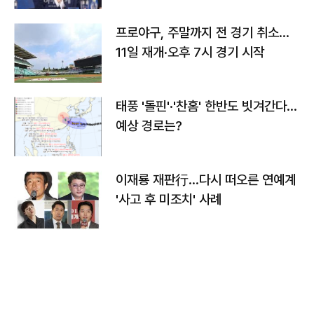
프로야구, 주말까지 전 경기 취소…
11일 재개·오후 7시 경기 시작
태풍 '돌핀'·'찬홈' 한반도 빗겨간다…
예상 경로는?
이재룡 재판行…다시 떠오른 연예계
'사고 후 미조치' 사례