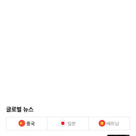
글로벌 뉴스
중국
일본
베트남