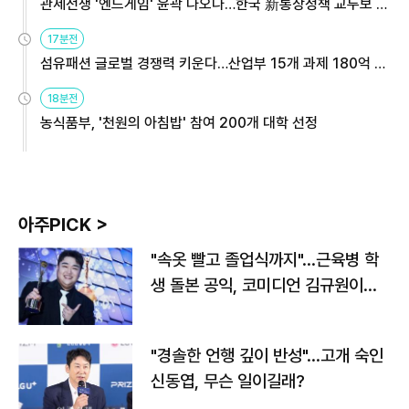
관세전쟁 '엔드게임' 윤곽 나오나…한국 新통상정책 교두보 활
용해야
17분전
섬유패션 글로벌 경쟁력 키운다…산업부 15개 과제 180억 지
원
18분전
농식품부, '천원의 아침밥' 참여 200개 대학 선정
아주PICK >
"속옷 빨고 졸업식까지"…근육병 학
생 돌본 공익, 코미디언 김규원이었
다
"경솔한 언행 깊이 반성"…고개 숙인
신동엽, 무슨 일이길래?