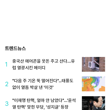
트렌드뉴스
중국산 에어콘을 웃돈 주고 산다...유
1
럽 열광시킨 메이디
"다음 주 기온 뚝 떨어진다"…태풍도
2
없이 열돔 박살 낸 '이것'
"이재명 탄핵, 얼마 안 남았다"...'윤석
3
열 탄핵' 맞힌 무당, '성지글' 등장