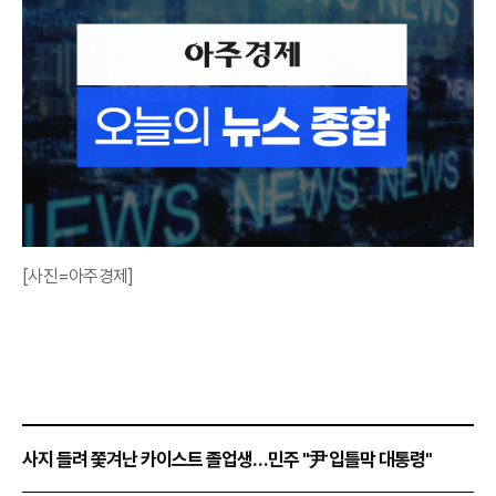
[사진=아주경제]
사지 들려 쫓겨난 카이스트 졸업생…민주 "尹 입틀막 대통령"