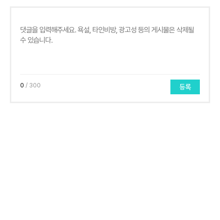
0
/ 300
등록