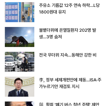
주유소 기름값 12주 연속 하락…L당
1800원대 유지
불볕더위에 온열질환자 202명 발
생…3명 숨져
전국 무더위 지속…동해안 강한 비
李, 정부 세제개편안에 제동…ISA·주
가누르기안 재검토 지시
與, 황희 '폐기 버스 청년 주택' 제안