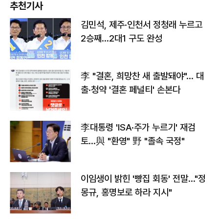
추천기사
김민석, 제주·인천서 정청래 누르고
2승째…2대1 구도 완성
李 "결혼, 희망찬 새 출발돼야"… 대
출·청약 '결혼 페널티' 손본다
李대통령 'ISA·주가 누르기' 재검
토…與 "환영" 野 "졸속 국정"
이임생이 밝힌 '빵집 회동' 전말…"정
몽규, 홍명보로 하라 지시"