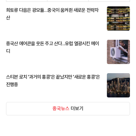
희토류 다음은 광모듈…중국이 움켜쥔 새로운 전략자
산
중국산 에어콘을 웃돈 주고 산다...유럽 열광시킨 메이
디
스티븐 로치 '과거의 홍콩'은 끝났지만 '새로운 홍콩'은
진행중
중국뉴스
더보기