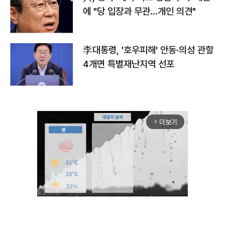
에 "당 입장과 무관…개인 의견"
李대통령, '호우피해' 안동·의성 관할
4개면 특별재난지역 선포
더보기
arrow_forward_ios
Unmute