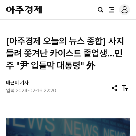
로
아
그
검
전
주
인
색
체
경
메
제
뉴
[아주경제 오늘의 뉴스 종합] 사지
들려 쫓겨난 카이스트 졸업생…민
주 "尹 입틀막 대통령" 外
배근미 기자
공
텍
입력 2024-02-16 22:20
유
스
트
크
기