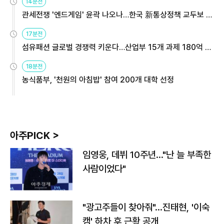
14분전
관세전쟁 '엔드게임' 윤곽 나오나…한국 新통상정책 교두보 활
용해야
17분전
섬유패션 글로벌 경쟁력 키운다…산업부 15개 과제 180억 지
원
18분전
농식품부, '천원의 아침밥' 참여 200개 대학 선정
아주PICK >
임영웅, 데뷔 10주년…"난 늘 부족한
사람이었다"
"광고주들이 찾아줘"…진태현, '이숙
캠' 하차 후 근황 공개