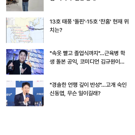
13호 태풍 '돌핀'·15호 '찬홈' 현재 위
치는?
"속옷 빨고 졸업식까지"…근육병 학
생 돌본 공익, 코미디언 김규원이었
다
"경솔한 언행 깊이 반성"…고개 숙인
신동엽, 무슨 일이길래?