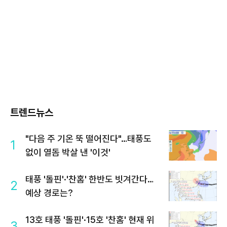
트렌드뉴스
"다음 주 기온 뚝 떨어진다"…태풍도
1
없이 열돔 박살 낸 '이것'
태풍 '돌핀'·'찬홈' 한반도 빗겨간다…
2
예상 경로는?
13호 태풍 '돌핀'·15호 '찬홈' 현재 위
3