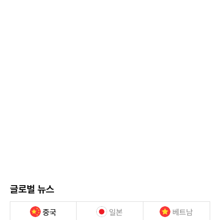
글로벌 뉴스
중국
일본
베트남