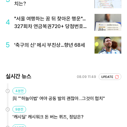
치는?
"서울 여행하는 꿈 뒤 찾아온 행운"…
4
327회차 연금복권720+ 당첨번호조
회 주목
5
'축구의 신' 메시 부친상…향년 68세
실시간 뉴스
08.09 11:49
UPDATE
4분전
與 "'하늘이법' 여야 공동 발의 괜찮아…그것이 협치"
9분전
'캐시딜' 캐시워크 돈 버는 퀴즈, 정답은?