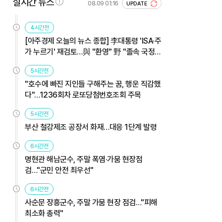
실시간 뉴스
08.09 01:16
UPDATE
4시간전
[아주경제 오늘의 뉴스 종합] 李대통령 'ISA·주
가 누르기' 재검토…與 "환영" 野 "졸속 국정"
外
5시간전
"호수에 빠진 지인들 구해주는 꿈, 행운 직감했
다"…1236회차 로또당첨번호조회 주목
5시간전
부산 철강제조 공장서 화재…대응 1단계 발령
6시간전
명현관 해남군수, 주말 폭염·가뭄 현장점
검…"군민 안전 최우선"
6시간전
사순문 장흥군수, 주말 가뭄 현장 점검…"피해
최소화 총력"