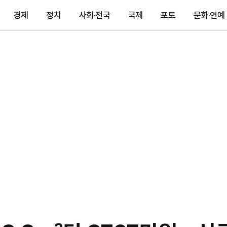
경제
정치
사회·전국
국제
포토
문화·연예