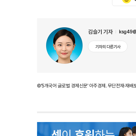
김슬기 기자
ksg49@
기자의 다른기사
©'5개국어 글로벌 경제신문' 아주경제. 무단전재·재배