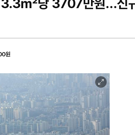
 3.3㎡당 3707만원…신규
00원
이
미
지
확
대