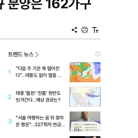
 분양은 162가구
공
프
텍
유
린
스
트
트
크
기
트렌드 뉴스
"다음 주 기온 뚝 떨어진
1
다"…태풍도 없이 열돔 박
살 낸 '이것'
태풍 '돌핀'·'찬홈' 한반도
2
빗겨간다…예상 경로는?
"서울 여행하는 꿈 뒤 찾아
3
온 행운"…327회차 연금
복권720+ 당첨번호조회