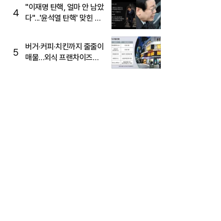
주목
"이재명 탄핵, 얼마 안 남았
4
다"...'윤석열 탄핵' 맞힌 무
당, '성지글' 등장
버거·커피·치킨까지 줄줄이
5
매물…외식 프랜차이즈
M&A '활기'