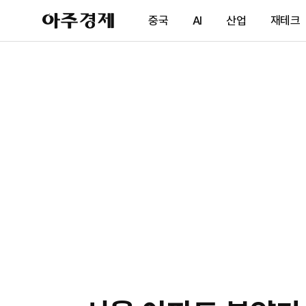
아
중국
AI
산업
재테크
주
경
제