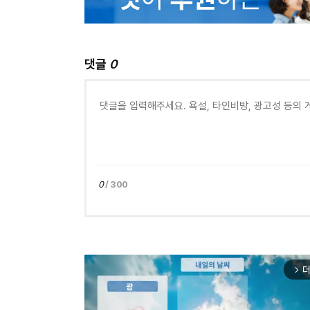
댓글
0
0
/ 300
더
arrow_forward_ios