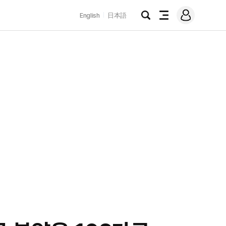
로
English
日本語
그
검
전
인
색
체
메
뉴