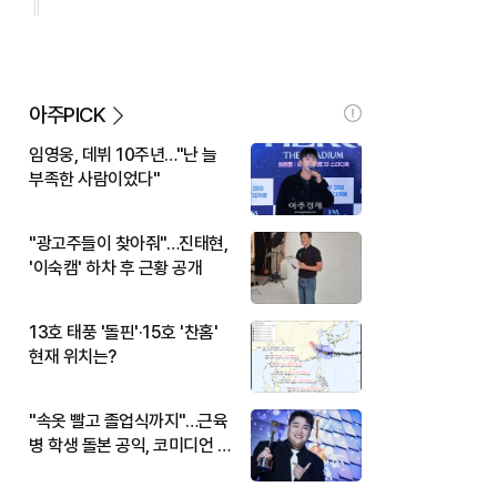
아주PICK
임영웅, 데뷔 10주년…"난 늘
부족한 사람이었다"
"광고주들이 찾아줘"…진태현,
'이숙캠' 하차 후 근황 공개
13호 태풍 '돌핀'·15호 '찬홈'
현재 위치는?
"속옷 빨고 졸업식까지"…근육
병 학생 돌본 공익, 코미디언 김
규원이었다