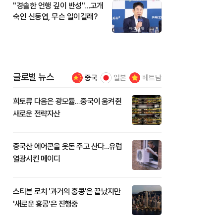
"경솔한 언행 깊이 반성"…고개
숙인 신동엽, 무슨 일이길래?
글로벌 뉴스
중국
일본
베트남
희토류 다음은 광모듈…중국이 움켜쥔
새로운 전략자산
중국산 에어콘을 웃돈 주고 산다...유럽
열광시킨 메이디
스티븐 로치 '과거의 홍콩'은 끝났지만
'새로운 홍콩'은 진행중