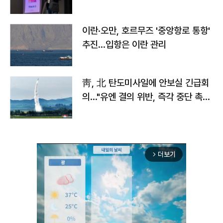
이란·오만, 호르무즈 '중앙항로 통항'
추진…입항은 이란 관리
靑, 北 탄도미사일에 안보실 긴급회
의…"유엔 결의 위반, 즉각 중단 촉
구"
더보기
arrow_forward_ios