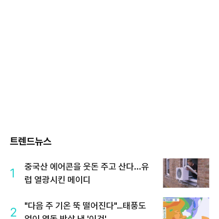
트렌드뉴스
중국산 에어콘을 웃돈 주고 산다...유
1
럽 열광시킨 메이디
"다음 주 기온 뚝 떨어진다"…태풍도
2
없이 열돔 박살 낸 '이것'