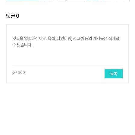
댓글
0
0
/ 300
등록