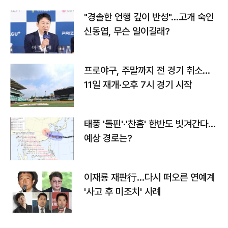
"경솔한 언행 깊이 반성"…고개 숙인
신동엽, 무슨 일이길래?
프로야구, 주말까지 전 경기 취소…
11일 재개·오후 7시 경기 시작
태풍 '돌핀'·'찬홈' 한반도 빗겨간다…
예상 경로는?
이재룡 재판行…다시 떠오른 연예계
'사고 후 미조치' 사례