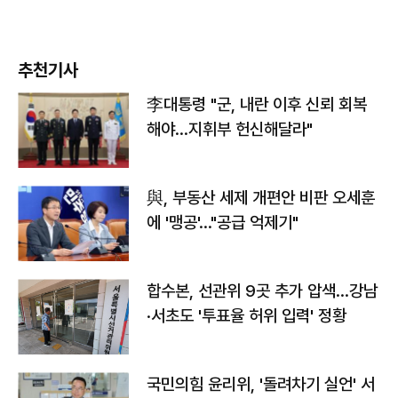
추천기사
李대통령 "군, 내란 이후 신뢰 회복
해야…지휘부 헌신해달라"
與, 부동산 세제 개편안 비판 오세훈
에 '맹공'…"공급 억제기"
합수본, 선관위 9곳 추가 압색…강남
·서초도 '투표율 허위 입력' 정황
국민의힘 윤리위, '돌려차기 실언' 서