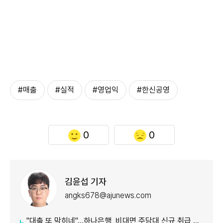
#매출
#실적
#영업익
#한신공영
0
0
김윤섭 기자
angks678@ajunews.com
"대출 또 막히네"…하나은행, 비대면 주담대 신규 취급 중단