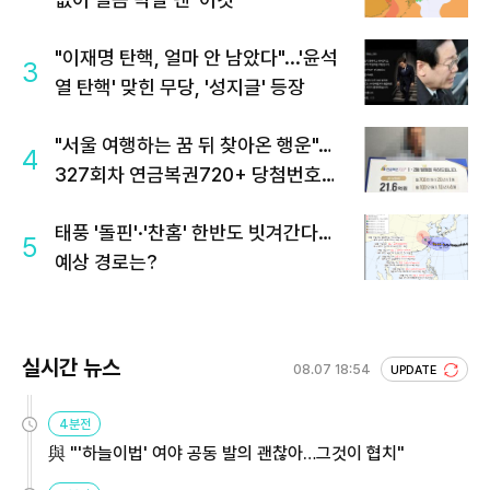
"이재명 탄핵, 얼마 안 남았다"...'윤석
3
열 탄핵' 맞힌 무당, '성지글' 등장
"서울 여행하는 꿈 뒤 찾아온 행운"…
4
327회차 연금복권720+ 당첨번호조
회 주목
태풍 '돌핀'·'찬홈' 한반도 빗겨간다…
5
예상 경로는?
실시간 뉴스
08.07 18:54
UPDATE
4분전
與 "'하늘이법' 여야 공동 발의 괜찮아…그것이 협치"