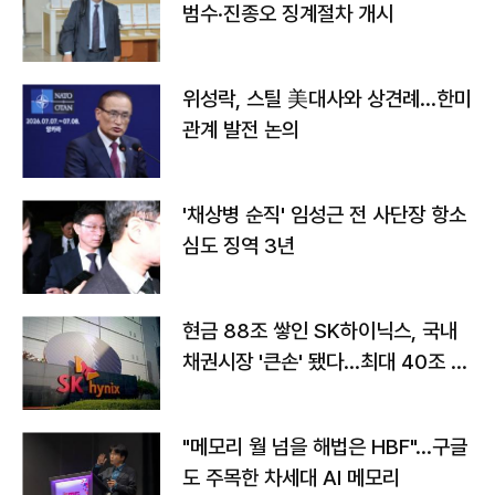
범수·진종오 징계절차 개시
위성락, 스틸 美대사와 상견례…한미
관계 발전 논의
'채상병 순직' 임성근 전 사단장 항소
심도 징역 3년
현금 88조 쌓인 SK하이닉스, 국내
채권시장 '큰손' 됐다…최대 40조 투
자
"메모리 월 넘을 해법은 HBF"…구글
도 주목한 차세대 AI 메모리