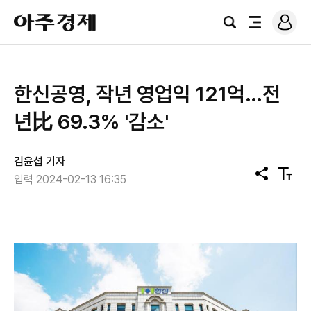
로
아
그
검
전
주
인
색
체
경
메
제
뉴
한신공영, 작년 영업익 121억…전
년比 69.3% '감소'
김윤섭 기자
공
텍
입력 2024-02-13 16:35
유
스
트
크
기