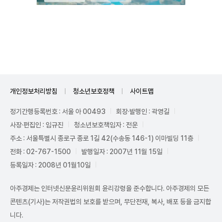
Unmute
개인정보처리방침
청소년보호정책
사이트맵
정기간행등록번호 : 서울 아 00493
회장·발행인 : 곽영길
사장·편집인 : 임규진
청소년보호책임자 : 전운
주소 : 서울특별시 종로구 종로 1길 42(수송동 146-1) 이마빌딩 11층
전화 : 02-767-1500
발행일자 : 2007년 11월 15일
등록일자 : 2008년 01월10일
아주경제는 인터넷신문윤리위원회 윤리강령을 준수합니다. 아주경제의 모든
콘텐츠(기사)는 저작권법의 보호를 받으며, 무단전재, 복사, 배포 등을 금지합
니다.