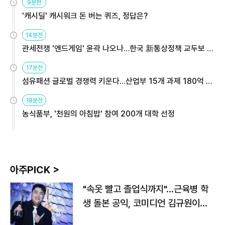
9분전
'캐시딜' 캐시워크 돈 버는 퀴즈, 정답은?
14분전
관세전쟁 '엔드게임' 윤곽 나오나…한국 新통상정책 교두보 활
용해야
17분전
섬유패션 글로벌 경쟁력 키운다…산업부 15개 과제 180억 지
원
18분전
농식품부, '천원의 아침밥' 참여 200개 대학 선정
아주PICK >
"속옷 빨고 졸업식까지"…근육병 학
생 돌본 공익, 코미디언 김규원이었
다