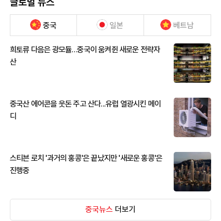
글로벌 뉴스
중국
일본
베트남
희토류 다음은 광모듈…중국이 움켜쥔 새로운 전략자
산
중국산 에어콘을 웃돈 주고 산다...유럽 열광시킨 메이
디
스티븐 로치 '과거의 홍콩'은 끝났지만 '새로운 홍콩'은
진행중
중국뉴스
더보기