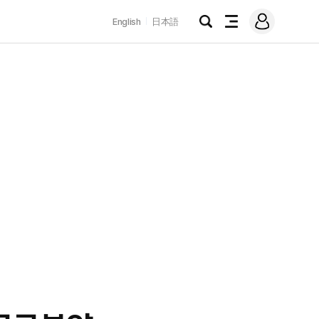
로
English
日本語
그
검
전
인
색
체
메
뉴