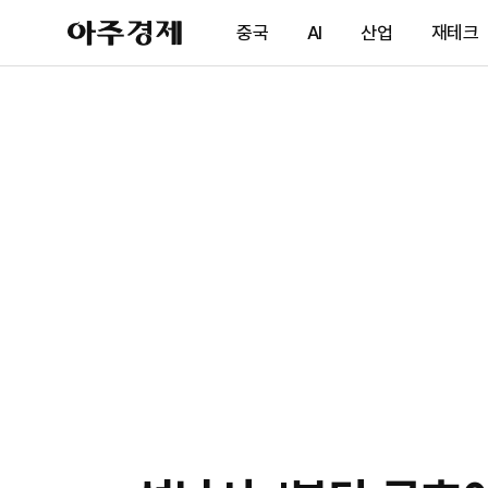
아
중국
AI
산업
재테크
주
경
제