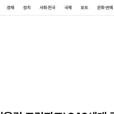
경제
정치
사회·전국
국제
포토
문화·연예