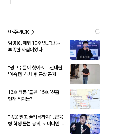
아주PICK
임영웅, 데뷔 10주년…"난 늘
부족한 사람이었다"
"광고주들이 찾아줘"…진태현,
'이숙캠' 하차 후 근황 공개
13호 태풍 '돌핀'·15호 '찬홈'
현재 위치는?
"속옷 빨고 졸업식까지"…근육
병 학생 돌본 공익, 코미디언 김
규원이었다