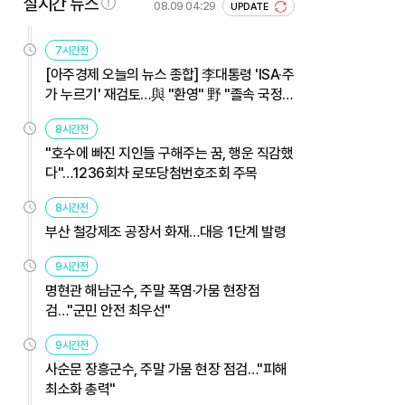
실시간 뉴스
08.09 04:29
UPDATE
7시간전
[아주경제 오늘의 뉴스 종합] 李대통령 'ISA·주
가 누르기' 재검토…與 "환영" 野 "졸속 국정"
外
8시간전
"호수에 빠진 지인들 구해주는 꿈, 행운 직감했
다"…1236회차 로또당첨번호조회 주목
8시간전
부산 철강제조 공장서 화재…대응 1단계 발령
9시간전
명현관 해남군수, 주말 폭염·가뭄 현장점
검…"군민 안전 최우선"
9시간전
사순문 장흥군수, 주말 가뭄 현장 점검…"피해
최소화 총력"