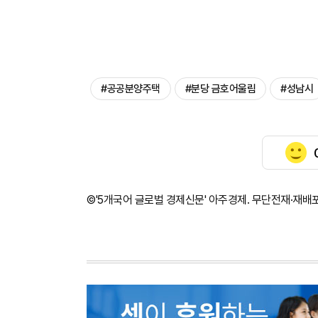
#공공분양주택
#분당 금호어울림
#성남시
©'5개국어 글로벌 경제신문' 아주경제. 무단전재·재배