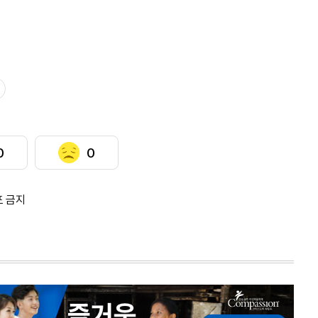
0
0
포 금지