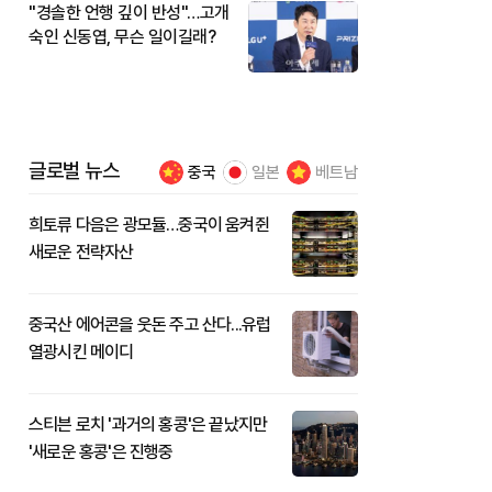
"경솔한 언행 깊이 반성"…고개
숙인 신동엽, 무슨 일이길래?
글로벌 뉴스
중국
일본
베트남
희토류 다음은 광모듈…중국이 움켜쥔
새로운 전략자산
중국산 에어콘을 웃돈 주고 산다...유럽
열광시킨 메이디
스티븐 로치 '과거의 홍콩'은 끝났지만
'새로운 홍콩'은 진행중