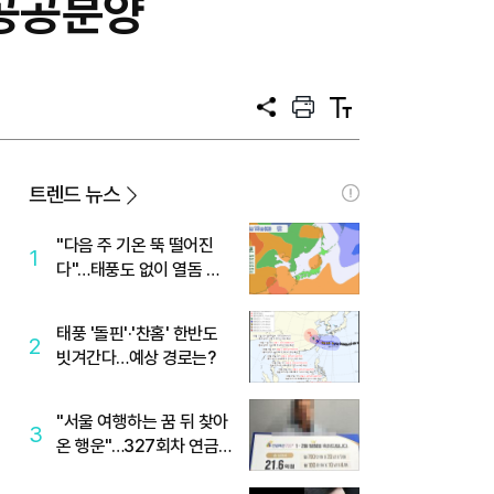
 공공분양
공
프
텍
유
린
스
트
트
크
기
트렌드 뉴스
"다음 주 기온 뚝 떨어진
1
다"…태풍도 없이 열돔 박
살 낸 '이것'
태풍 '돌핀'·'찬홈' 한반도
2
빗겨간다…예상 경로는?
"서울 여행하는 꿈 뒤 찾아
3
온 행운"…327회차 연금
복권720+ 당첨번호조회