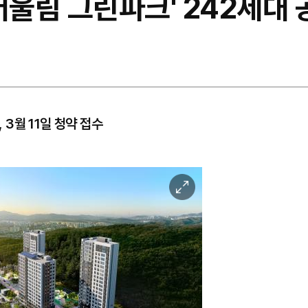
어울림 그린파크' 242세대
, 3월 11일 청약 접수
이
미
지
확
대