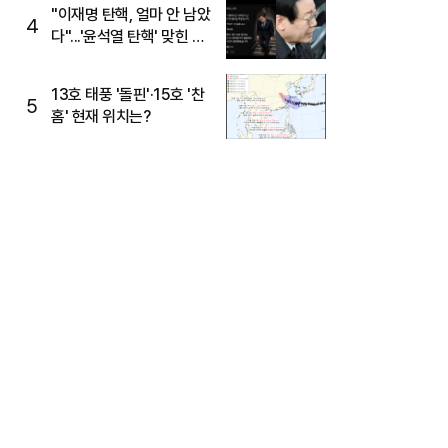
주목
"이재명 탄핵, 얼마 안 남았
4
다"...'윤석열 탄핵' 맞힌 무
당, '성지글' 등장
13호 태풍 '돌핀'·15호 '찬
5
홈' 현재 위치는?