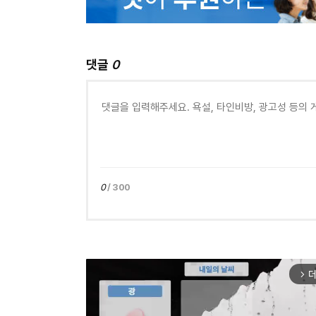
댓글
0
0
/ 300
더
arrow_forward_ios