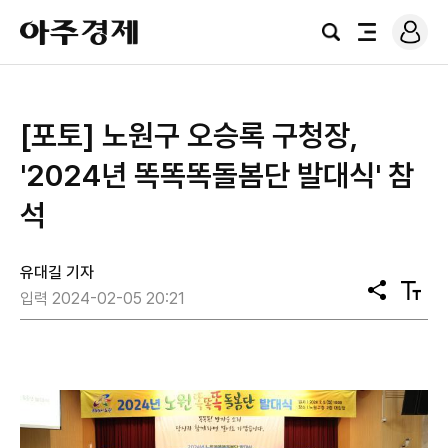
로
아
그
검
전
주
인
색
체
경
메
제
뉴
[포토] 노원구 오승록 구청장,
'2024년 똑똑똑돌봄단 발대식' 참
석
유대길 기자
공
텍
입력 2024-02-05 20:21
유
스
트
크
기