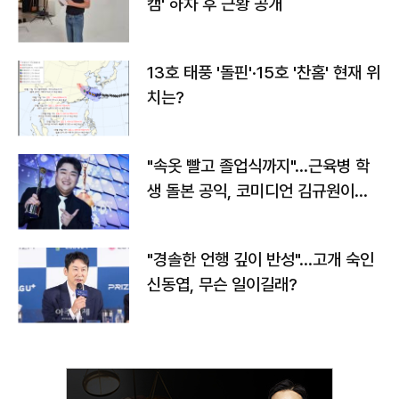
캠' 하차 후 근황 공개
13호 태풍 '돌핀'·15호 '찬홈' 현재 위
치는?
"속옷 빨고 졸업식까지"…근육병 학
생 돌본 공익, 코미디언 김규원이었
다
"경솔한 언행 깊이 반성"…고개 숙인
신동엽, 무슨 일이길래?