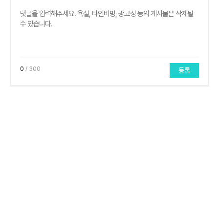
0
/ 300
등록