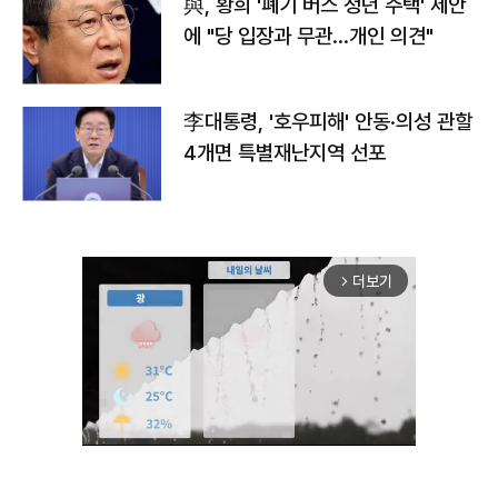
與, 황희 '폐기 버스 청년 주택' 제안
에 "당 입장과 무관…개인 의견"
李대통령, '호우피해' 안동·의성 관할
4개면 특별재난지역 선포
더보기
arrow_forward_ios