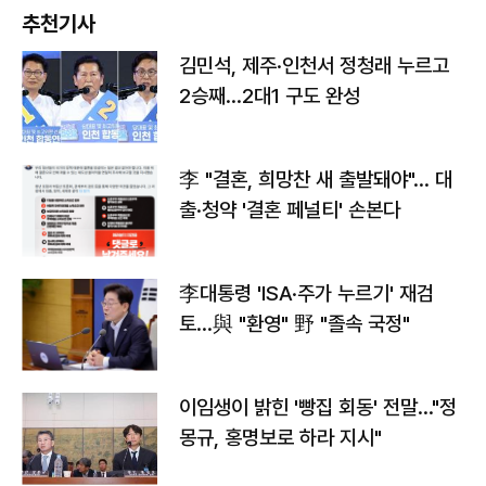
추천기사
김민석, 제주·인천서 정청래 누르고
2승째…2대1 구도 완성
李 "결혼, 희망찬 새 출발돼야"… 대
출·청약 '결혼 페널티' 손본다
李대통령 'ISA·주가 누르기' 재검
토…與 "환영" 野 "졸속 국정"
이임생이 밝힌 '빵집 회동' 전말…"정
몽규, 홍명보로 하라 지시"