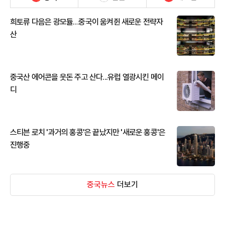
희토류 다음은 광모듈…중국이 움켜쥔 새로운 전략자
산
중국산 에어콘을 웃돈 주고 산다...유럽 열광시킨 메이
디
스티븐 로치 '과거의 홍콩'은 끝났지만 '새로운 홍콩'은
진행중
중국뉴스
더보기