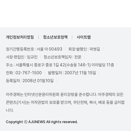
Unmute
개인정보처리방침
청소년보호정책
사이트맵
정기간행등록번호 : 서울 아 00493
회장·발행인 : 곽영길
사장·편집인 : 임규진
청소년보호책임자 : 전운
주소 : 서울특별시 종로구 종로 1길 42(수송동 146-1) 이마빌딩 11층
전화 : 02-767-1500
발행일자 : 2007년 11월 15일
등록일자 : 2008년 01월10일
아주경제는 인터넷신문윤리위원회 윤리강령을 준수합니다. 아주경제의 모든
콘텐츠(기사)는 저작권법의 보호를 받으며, 무단전재, 복사, 배포 등을 금지합
니다.
Copyright ⓒ AJUNEWS All rights reserved.