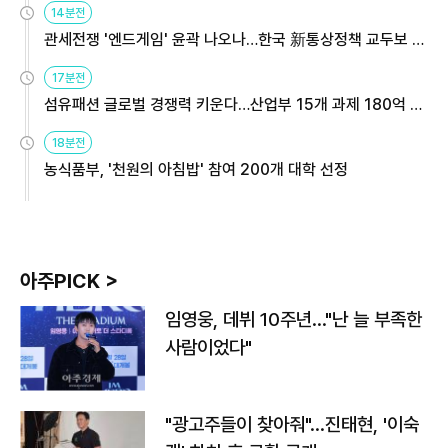
14분전
관세전쟁 '엔드게임' 윤곽 나오나…한국 新통상정책 교두보 활
용해야
17분전
섬유패션 글로벌 경쟁력 키운다…산업부 15개 과제 180억 지
원
18분전
농식품부, '천원의 아침밥' 참여 200개 대학 선정
아주PICK >
임영웅, 데뷔 10주년…"난 늘 부족한
사람이었다"
"광고주들이 찾아줘"…진태현, '이숙