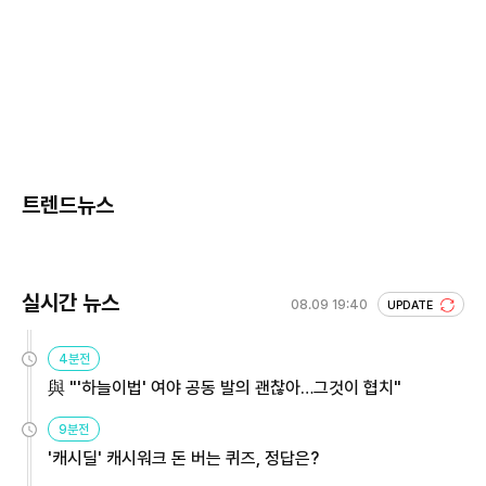
트렌드뉴스
실시간 뉴스
08.09 19:40
UPDATE
4분전
與 "'하늘이법' 여야 공동 발의 괜찮아…그것이 협치"
9분전
'캐시딜' 캐시워크 돈 버는 퀴즈, 정답은?