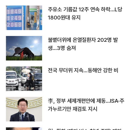
주유소 기름값 12주 연속 하락…L당
1800원대 유지
불볕더위에 온열질환자 202명 발
생…3명 숨져
전국 무더위 지속…동해안 강한 비
李, 정부 세제개편안에 제동…ISA·주
가누르기안 재검토 지시