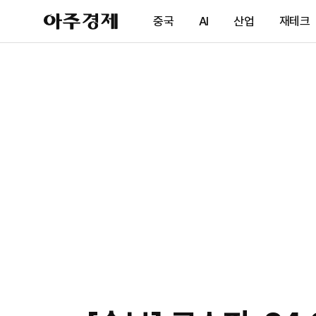
아
중국
AI
산업
재테크
주
경
제