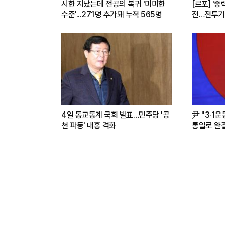
시한 지났는데 전공의 복귀 '미미한
[르포] '중
수준'...271명 추가돼 누적 565명
전…전투기
련(영상)
4일 동교동계 국회 발표…민주당 '공
尹 "3·1
천 파동' 내홍 격화
통일로 완결.
파트너"