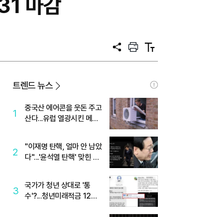
.31 마감
공
프
텍
유
린
스
트
트
크
기
트렌드 뉴스
중국산 에어콘을 웃돈 주고
1
산다...유럽 열광시킨 메이
디
"이재명 탄핵, 얼마 안 남았
2
다"...'윤석열 탄핵' 맞힌 무
당, '성지글' 등장
국가가 청년 상대로 '통
3
수'?...청년미래적금 12%
준다더니 "응, 오류야"