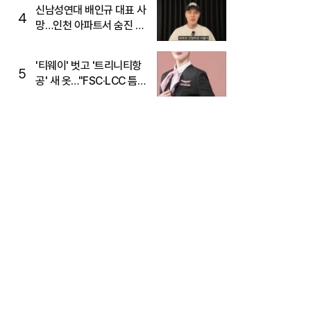
신남성연대 배인규 대표 사
4
망…인천 아파트서 숨진 채
발견
'티웨이' 벗고 '트리니티항
5
공' 새 옷…"FSC·LCC 틈
새, SSC 전략으로 공략"