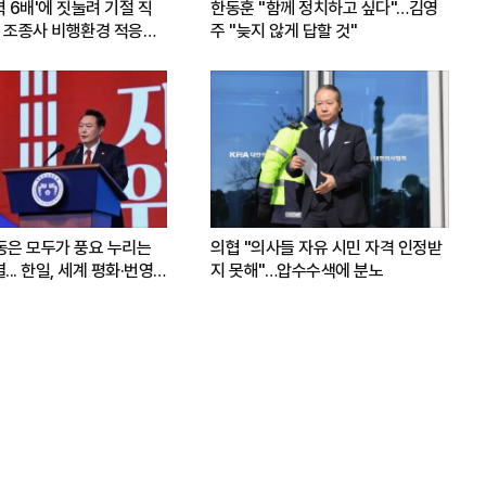
력 6배'에 짓눌려 기절 직
한동훈 "함께 정치하고 싶다"…김영
 조종사 비행환경 적응훈
주 "늦지 않게 답할 것"
운동은 모두가 풍요 누리는
의협 "의사들 자유 시민 자격 인정받
.. 한일, 세계 평화·번영
지 못해"…압수수색에 분노