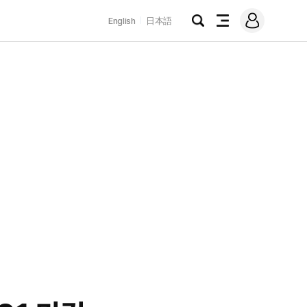
로
English
日本語
그
검
전
인
색
체
메
뉴