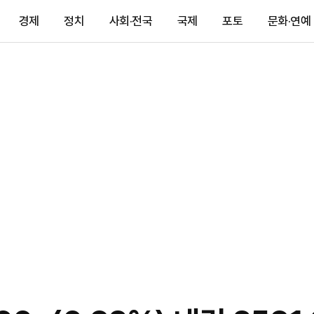
경제
정치
사회·전국
국제
포토
문화·연예