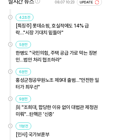
실시간 뉴스
08.07 10:23
UPDATE
42초전
[특징주] 롯데쇼핑, 호실적에도 14% 급
락…"시장 기대치 밑돌아"
5분전
한병도 "국민의힘, 주택 공급 가로 막는 장본
인…법안 처리 협조하라"
6분전
홍성군청공무원노조 제9대 출범…"안전한 일
터가 최우선"
9분전
與 "조희대, 합당한 이유 없이 대법관 제청권
미뤄"…탄핵은 '신중'
11분전
[인사] 국가보훈부