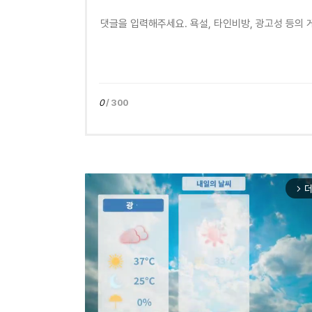
0
/ 300
더
arrow_forward_ios