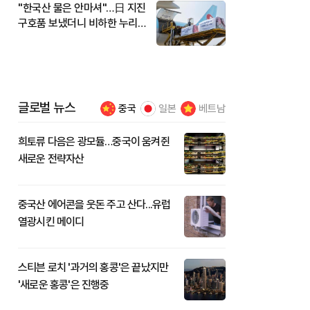
"한국산 물은 안마셔"…日 지진
구호품 보냈더니 비하한 누리
꾼
글로벌 뉴스
중국
일본
베트남
희토류 다음은 광모듈…중국이 움켜쥔
새로운 전략자산
중국산 에어콘을 웃돈 주고 산다...유럽
열광시킨 메이디
스티븐 로치 '과거의 홍콩'은 끝났지만
'새로운 홍콩'은 진행중