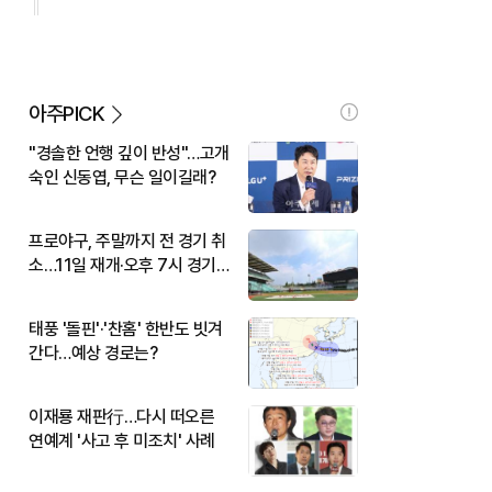
아주PICK
"경솔한 언행 깊이 반성"…고개
숙인 신동엽, 무슨 일이길래?
프로야구, 주말까지 전 경기 취
소…11일 재개·오후 7시 경기
시작
태풍 '돌핀'·'찬홈' 한반도 빗겨
간다…예상 경로는?
이재룡 재판行…다시 떠오른
연예계 '사고 후 미조치' 사례