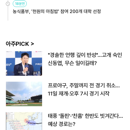
18분전
농식품부, '천원의 아침밥' 참여 200개 대학 선정
아주PICK >
"경솔한 언행 깊이 반성"…고개 숙인
신동엽, 무슨 일이길래?
프로야구, 주말까지 전 경기 취소…
11일 재개·오후 7시 경기 시작
태풍 '돌핀'·'찬홈' 한반도 빗겨간다…
예상 경로는?