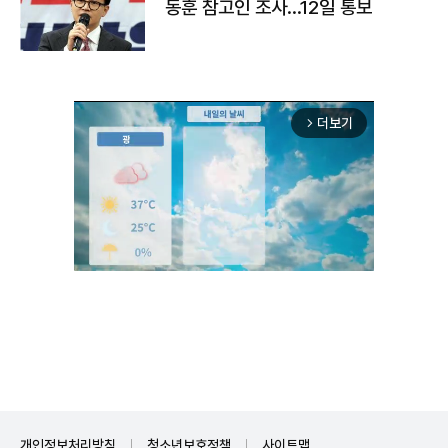
동훈 참고인 조사...12일 통보
더보기
arrow_forward_ios
Unmute
개인정보처리방침
청소년보호정책
사이트맵