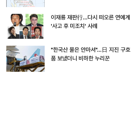
이재룡 재판行…다시 떠오른 연예계
'사고 후 미조치' 사례
"한국산 물은 안마셔"…日 지진 구호
품 보냈더니 비하한 누리꾼