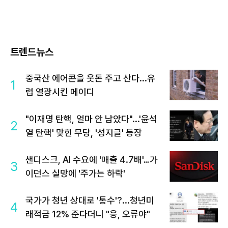
트렌드뉴스
중국산 에어콘을 웃돈 주고 산다...유
1
럽 열광시킨 메이디
"이재명 탄핵, 얼마 안 남았다"...'윤석
2
열 탄핵' 맞힌 무당, '성지글' 등장
샌디스크, AI 수요에 '매출 4.7배'…가
3
이던스 실망에 '주가는 하락'
국가가 청년 상대로 '통수'?...청년미
4
래적금 12% 준다더니 "응, 오류야"