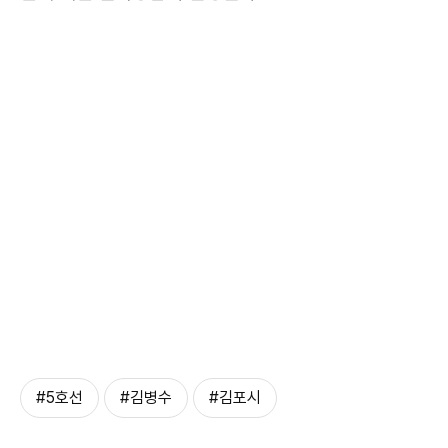
#5호선
#김병수
#김포시