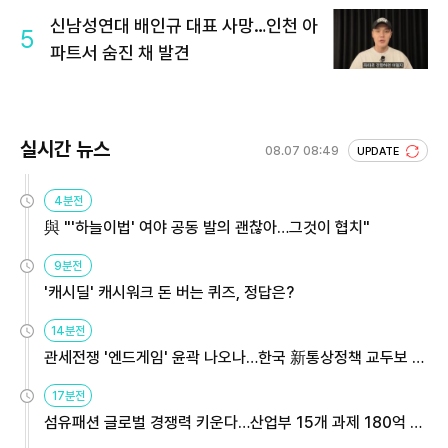
신남성연대 배인규 대표 사망…인천 아
5
파트서 숨진 채 발견
실시간 뉴스
08.07 08:49
UPDATE
4분전
與 "'하늘이법' 여야 공동 발의 괜찮아…그것이 협치"
9분전
'캐시딜' 캐시워크 돈 버는 퀴즈, 정답은?
14분전
관세전쟁 '엔드게임' 윤곽 나오나…한국 新통상정책 교두보 활
용해야
17분전
섬유패션 글로벌 경쟁력 키운다…산업부 15개 과제 180억 지
원