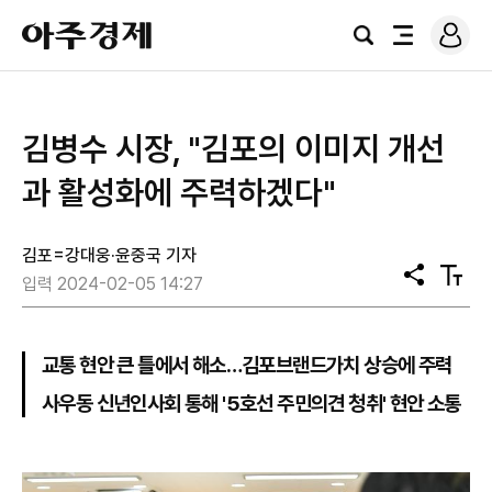
로
아
그
검
전
주
인
색
체
경
메
제
뉴
김병수 시장, "김포의 이미지 개선
과 활성화에 주력하겠다"
김포=강대웅·윤중국 기자
공
텍
입력 2024-02-05 14:27
유
스
트
크
기
교통 현안 큰 틀에서 해소…김포브랜드가치 상승에 주력
사우동 신년인사회 통해 '5호선 주민의견 청취' 현안 소통