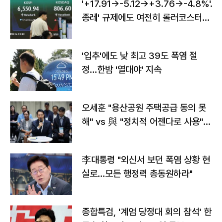
'+17.91→-5.12→+3.76→-4.8%'…'
종레' 규제에도 여전히 롤러코스터
타는 코스피
'입추'에도 낮 최고 39도 폭염 절
정…한밤 '열대야' 지속
오세훈 "용산공원 주택공급 동의 못
해" vs 與 "정치적 어젠다로 사용"
맞불
李대통령 "외신서 보던 폭염 상황 현
실로…모든 행정력 총동원하라"
종합특검, '계엄 당정대 회의 참석' 한