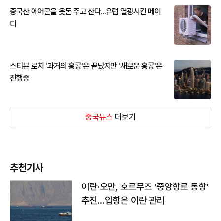
중국산 에어콘을 웃돈 주고 산다...유럽 열광시킨 메이
디
스티븐 로치 '과거의 홍콩'은 끝났지만 '새로운 홍콩'은
진행중
중국뉴스
더보기
추천기사
이란·오만, 호르무즈 '중앙항로 통항'
추진…입항은 이란 관리