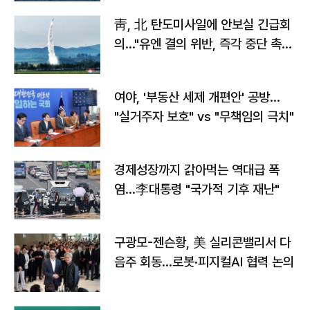
靑, 北 탄도미사일에 안보실 긴급회
의…"유엔 결의 위반, 즉각 중단 촉
구"
여야, '부동산 세제 개편안' 공방…
"실거주자 보호" vs "무책임의 극치"
경제성장까지 갉아먹는 역대급 폭
염…李대통령 "국가적 기후 재난"
구광모-젠슨황, 美 실리콘밸리서 다
음주 회동…로봇·피지컬AI 협력 논의