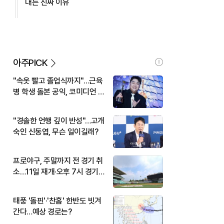
대는 진짜 이유
아주PICK
"속옷 빨고 졸업식까지"…근육
병 학생 돌본 공익, 코미디언 김
규원이었다
"경솔한 언행 깊이 반성"…고개
숙인 신동엽, 무슨 일이길래?
프로야구, 주말까지 전 경기 취
소…11일 재개·오후 7시 경기
시작
태풍 '돌핀'·'찬홈' 한반도 빗겨
간다…예상 경로는?