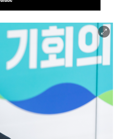
이
미
지
확
대