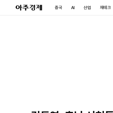
아
중국
AI
산업
재테크
주
경
제