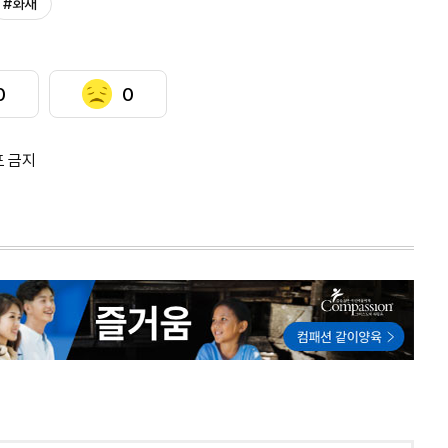
#화재
0
0
포 금지