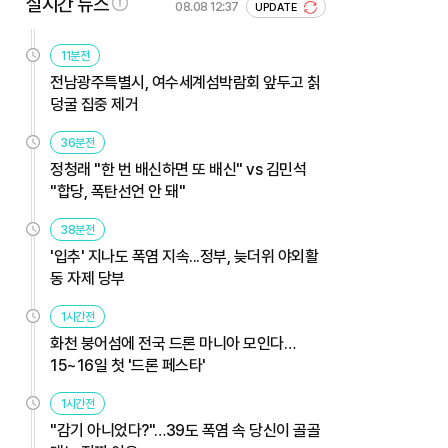
실시간 뉴스
08.08 12:37
UPDATE
11분전
전남광주특별시, 여수세계섬박람회 앞두고 칡
덩굴 집중 제거
36분전
정청래 "한 번 배신하면 또 배신" vs 김민석
"합당, 폭탄선언 안 돼"
38분전
'입추' 지나도 폭염 지속...정부, 늦더위 야외활
동 자제 당부
1시간전
화천 붕어섬에 전국 드론 마니아 모인다…
15~16일 첫 '드론 페스타'
1시간전
"감기 아니었다?"…39도 폭염 속 당신이 골골