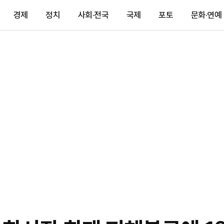
경제
정치
사회·전국
국제
포토
문화·연예