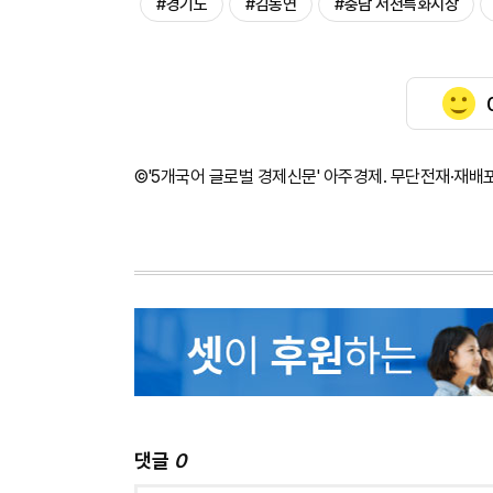
#경기도
#김동연
#충남 서천특화시장
©'5개국어 글로벌 경제신문' 아주경제. 무단전재·재배
댓글
0