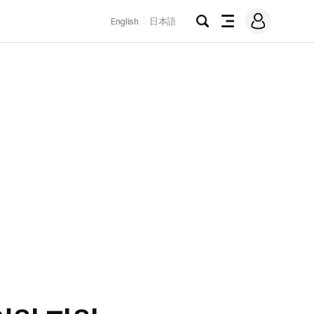
로
English
日本語
그
검
전
인
색
체
메
뉴