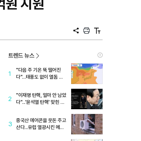
억원 지원
공
프
텍
유
린
스
트
트
크
기
트렌드 뉴스
"다음 주 기온 뚝 떨어진
1
다"…태풍도 없이 열돔 박
살 낸 '이것'
"이재명 탄핵, 얼마 안 남았
2
다"...'윤석열 탄핵' 맞힌 무
당, '성지글' 등장
중국산 에어콘을 웃돈 주고
3
산다...유럽 열광시킨 메이
디