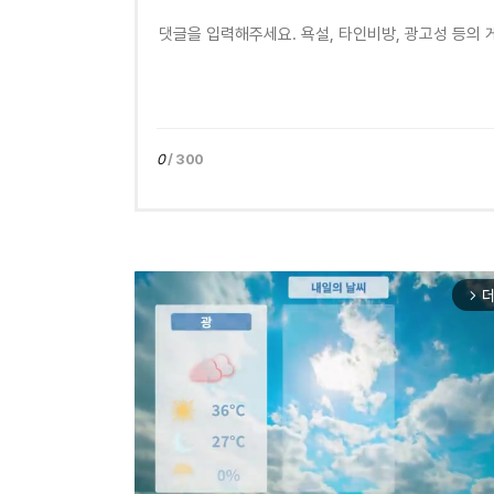
0
/ 300
더
arrow_forward_ios