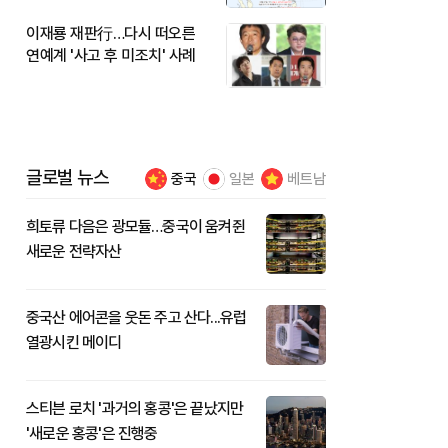
이재룡 재판行…다시 떠오른
연예계 '사고 후 미조치' 사례
글로벌 뉴스
중국
일본
베트남
희토류 다음은 광모듈…중국이 움켜쥔
새로운 전략자산
중국산 에어콘을 웃돈 주고 산다...유럽
열광시킨 메이디
스티븐 로치 '과거의 홍콩'은 끝났지만
'새로운 홍콩'은 진행중