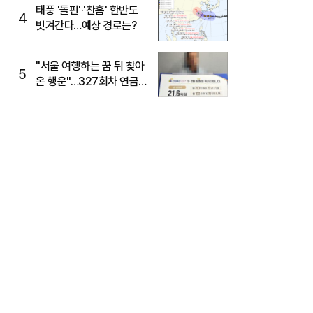
태풍 '돌핀'·'찬홈' 한반도
4
빗겨간다…예상 경로는?
"서울 여행하는 꿈 뒤 찾아
5
온 행운"…327회차 연금
복권720+ 당첨번호조회
주목