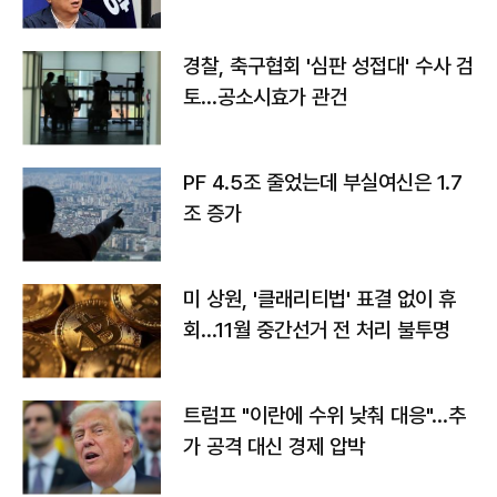
경찰, 축구협회 '심판 성접대' 수사 검
토…공소시효가 관건
PF 4.5조 줄었는데 부실여신은 1.7
조 증가
미 상원, '클래리티법' 표결 없이 휴
회…11월 중간선거 전 처리 불투명
트럼프 "이란에 수위 낮춰 대응"…추
가 공격 대신 경제 압박