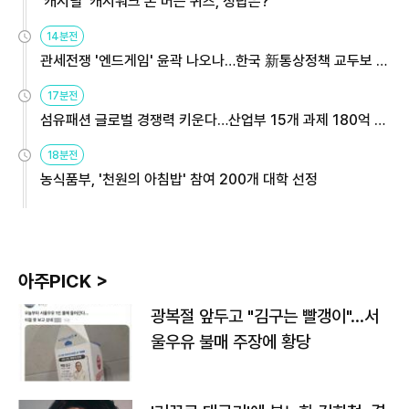
'캐시딜' 캐시워크 돈 버는 퀴즈, 정답은?
14분전
관세전쟁 '엔드게임' 윤곽 나오나…한국 新통상정책 교두보 활
용해야
17분전
섬유패션 글로벌 경쟁력 키운다…산업부 15개 과제 180억 지
원
18분전
농식품부, '천원의 아침밥' 참여 200개 대학 선정
아주PICK >
광복절 앞두고 "김구는 빨갱이"…서
울우유 불매 주장에 황당