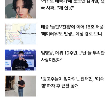
'거꾸로 태극기'에 분노한 김희철, 결
국 사과…"제 잘못"
태풍 '돌핀'·'찬홈'에 이어 16호 태풍
'페이러우'도 발생…예상 경로 보니
임영웅, 데뷔 10주년…"난 늘 부족한
사람이었다"
"광고주들이 찾아줘"…진태현, '이숙
캠' 하차 후 근황 공개