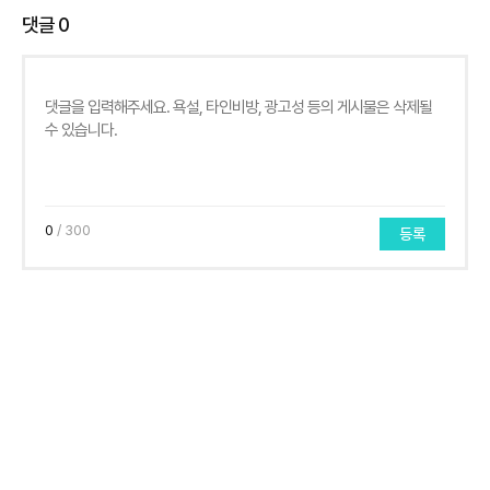
댓글
0
0
/ 300
등록