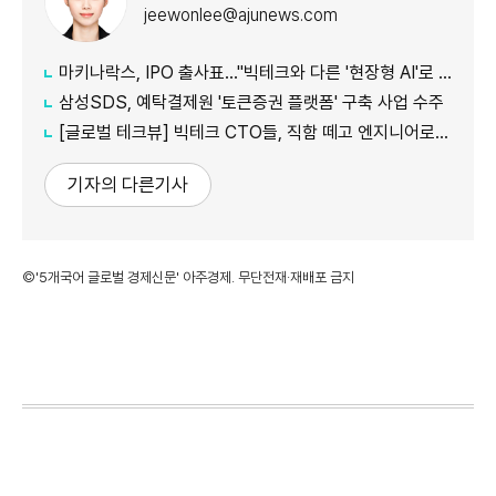
jeewonlee@ajunews.com
마키나락스, IPO 출사표…"빅테크와 다른 '현장형 AI'로 승부"
삼성SDS, 예탁결제원 '토큰증권 플랫폼' 구축 사업 수주
[글로벌 테크뷰] 빅테크 CTO들, 직함 떼고 엔지니어로 유턴...'앤트로픽행 러시' 이유는
기자의 다른기사
©'5개국어 글로벌 경제신문' 아주경제. 무단전재·재배포 금지