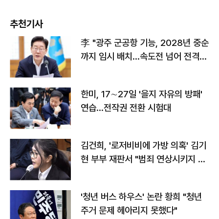
추천기사
李 "광주 군공항 기능, 2028년 중순
까지 임시 배치…속도전 넘어 전격
전"
한미, 17∼27일 '을지 자유의 방패'
연습…전작권 전환 시험대
김건희, '로저비비에 가방 의혹' 김기
현 부부 재판서 "범죄 연상시키지 말
라"
'청년 버스 하우스' 논란 황희 "청년
주거 문제 헤아리지 못했다"