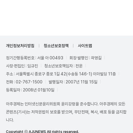
Unmute
개인정보처리방침
청소년보호정책
사이트맵
정기간행등록번호 : 서울 아 00493
회장·발행인 : 곽영길
사장·편집인 : 임규진
청소년보호책임자 : 전운
주소 : 서울특별시 종로구 종로 1길 42(수송동 146-1) 이마빌딩 11층
전화 : 02-767-1500
발행일자 : 2007년 11월 15일
등록일자 : 2008년 01월10일
아주경제는 인터넷신문윤리위원회 윤리강령을 준수합니다. 아주경제의 모든
콘텐츠(기사)는 저작권법의 보호를 받으며, 무단전재, 복사, 배포 등을 금지합
니다.
Copyright ⓒ AJUNEWS All rights reserved.