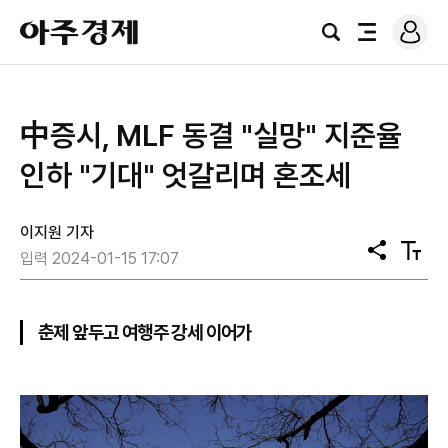
로
아
그
검
전
주
인
색
체
경
메
제
뉴
中증시, MLF 동결 "실망" 지준율
인하 "기대" 엇갈리며 혼조세
이지원 기자
공
텍
입력 2024-01-15 17:07
유
스
트
크
기
춘제 앞두고 여행주 강세 이어가