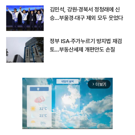
김민석, 강원·경북서 정청래에 신
승…부울경·대구 제외 모두 웃었다
정부 ISA·주가누르기 방지법 재검
토…부동산세제 개편안도 손질
더보기
arrow_forward_ios