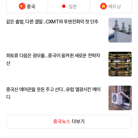
중국
일본
베트남
같은 출발, 다른 결말...CXMT와 푸젠진화의 첫 단추
희토류 다음은 광모듈…중국이 움켜쥔 새로운 전략자
산
중국산 에어콘을 웃돈 주고 산다...유럽 열광시킨 메이
디
중국뉴스
더보기