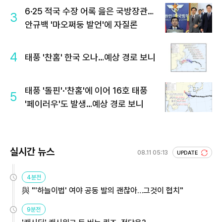
6·25 적국 수장 어록 읊은 국방장관…
3
안규백 '마오쩌둥 발언'에 자질론
4
태풍 '찬홈' 한국 오나…예상 경로 보니
태풍 '돌핀'·'찬홈'에 이어 16호 태풍
5
'페이러우'도 발생…예상 경로 보니
실시간 뉴스
08.11 05:13
UPDATE
4분전
與 "'하늘이법' 여야 공동 발의 괜찮아…그것이 협치"
9분전