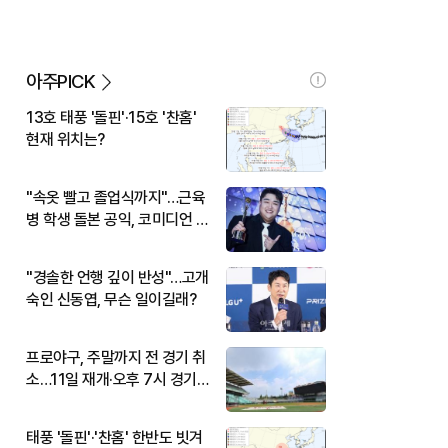
아주PICK
13호 태풍 '돌핀'·15호 '찬홈'
현재 위치는?
"속옷 빨고 졸업식까지"…근육
병 학생 돌본 공익, 코미디언 김
규원이었다
"경솔한 언행 깊이 반성"…고개
숙인 신동엽, 무슨 일이길래?
프로야구, 주말까지 전 경기 취
소…11일 재개·오후 7시 경기
시작
태풍 '돌핀'·'찬홈' 한반도 빗겨