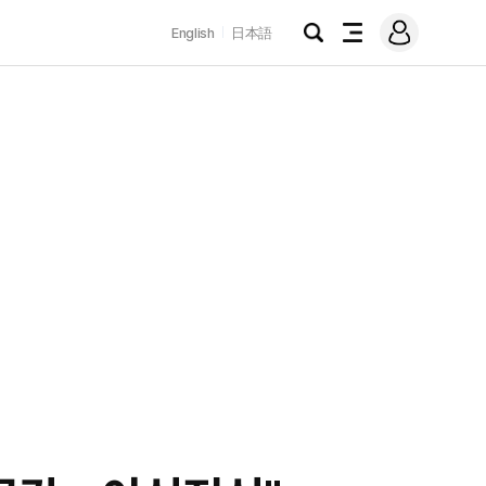
로
English
日本語
그
검
전
인
색
체
메
뉴