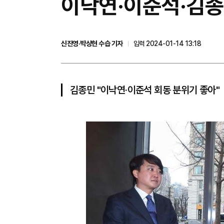
이낙연·이준석·김종민
신진영·박상현 수습 기자
입력 2024-01-14 13:18
김종민 "이낙연·이준석 회동 분위기 좋아"