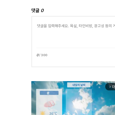
댓글
0
0
/ 300
더
arrow_forward_ios