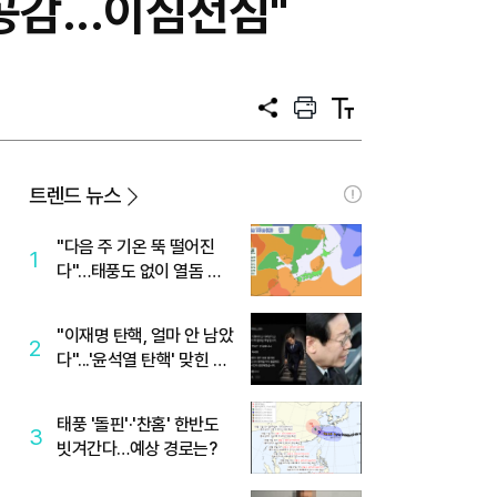
감...이심전심"
공
프
텍
유
린
스
트
트
크
기
트렌드 뉴스
"다음 주 기온 뚝 떨어진
1
다"…태풍도 없이 열돔 박
살 낸 '이것'
"이재명 탄핵, 얼마 안 남았
2
다"...'윤석열 탄핵' 맞힌 무
당, '성지글' 등장
태풍 '돌핀'·'찬홈' 한반도
3
빗겨간다…예상 경로는?