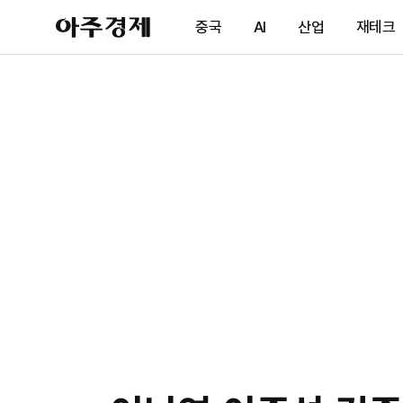
아
중국
AI
산업
재테크
주
경
제