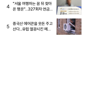
"서울 여행하는 꿈 뒤 찾아
4
온 행운"…327회차 연금
복권720+ 당첨번호조회
주목
중국산 에어콘을 웃돈 주고
5
산다...유럽 열광시킨 메이
디