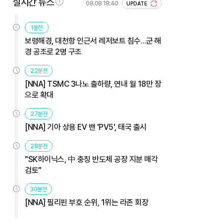
실시간 뉴스
08.08 18:40
UPDATE
1분전
보령해경, 대천항 인근서 레저보트 침수…군·해
경 공조로 2명 구조
22분전
[NNA] TSMC 3나노 출하량, 연내 월 18만 장
으로 확대
27분전
[NNA] 기아 상용 EV 밴 'PV5', 태국 출시
28분전
"SK하이닉스, 中 충칭 반도체 공장 지분 매각
검토"
30분전
[NNA] 필리핀 부호 순위, 1위는 라존 회장