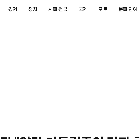
경제
정치
사회·전국
국제
포토
문화·연예