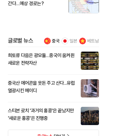
간다…예상 경로는?
글로벌 뉴스
중국
일본
베트남
희토류 다음은 광모듈…중국이 움켜쥔
새로운 전략자산
중국산 에어콘을 웃돈 주고 산다...유럽
열광시킨 메이디
스티븐 로치 '과거의 홍콩'은 끝났지만
'새로운 홍콩'은 진행중