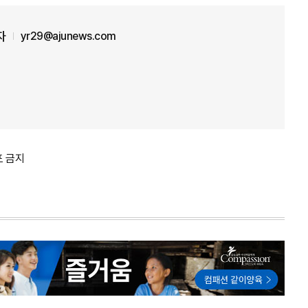
자
yr29@ajunews.com
포 금지