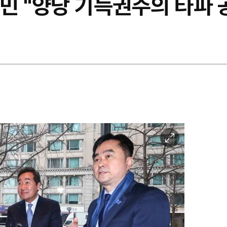
 "양당 기득권주의 타파 공
이
미
지
확
대