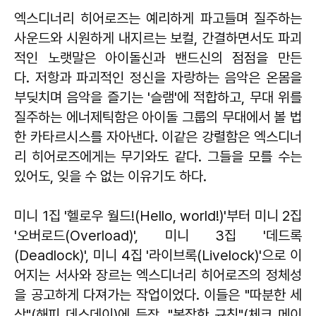
엑스디너리 히어로즈는 예리하게 파고들며 질주하는
사운드와 시원하게 내지르는 보컬, 간결하면서도 파괴
적인 노랫말은 아이돌신과 밴드신의 점점을 만든
다. 저항과 파괴적인 정신을 자랑하는 음악은 온몸을
부딪치며 음악을 즐기는 '슬램'에 적합하고, 무대 위를
질주하는 에너제틱함은 아이돌 그룹의 무대에서 볼 법
한 카타르시스를 자아낸다. 이같은 강렬함은 엑스디너
리 히어로즈에게는 무기와도 같다. 그들을 모를 수는
있어도, 잊을 수 없는 이유기도 하다.
미니 1집 '헬로우 월드!(Hello, world!)'부터 미니 2집
'오버로드(Overload)', 미니 3집 '데드록
(Deadlock)', 미니 4집 '라이브록(Livelock)'으로 이
어지는 서사와 장르는 엑스디너리 히어로즈의 정체성
을 공고하게 다져가는 작업이었다. 이들은 "따분한 세
상"(해피 데스데이)에 등장, "복잡한 규칙"(체크 메이