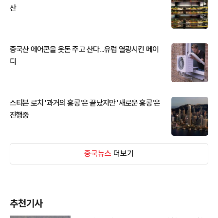
산
중국산 에어콘을 웃돈 주고 산다...유럽 열광시킨 메이
디
스티븐 로치 '과거의 홍콩'은 끝났지만 '새로운 홍콩'은
진행중
중국뉴스
더보기
추천기사