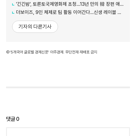
'긴긴밤', 토론토국제영화제 초청…13년 만의 韓 장편 애니
더보이즈, 9인 체제로 팀 활동 이어간다…신생 레이블 계약 완료
기자의 다른기사
©'5개국어 글로벌 경제신문' 아주경제. 무단전재·재배포 금지
댓글
0