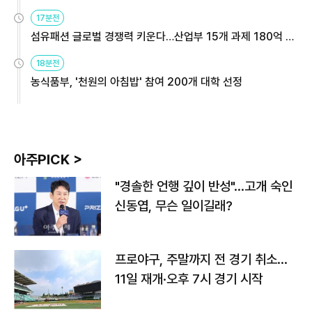
용해야
17분전
섬유패션 글로벌 경쟁력 키운다…산업부 15개 과제 180억 지
원
18분전
농식품부, '천원의 아침밥' 참여 200개 대학 선정
아주PICK >
"경솔한 언행 깊이 반성"…고개 숙인
신동엽, 무슨 일이길래?
프로야구, 주말까지 전 경기 취소…
11일 재개·오후 7시 경기 시작