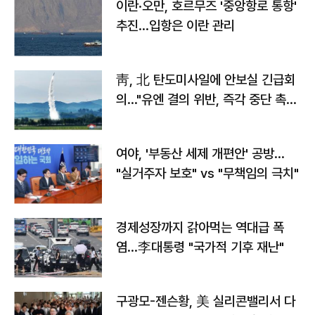
이란·오만, 호르무즈 '중앙항로 통항'
추진…입항은 이란 관리
靑, 北 탄도미사일에 안보실 긴급회
의…"유엔 결의 위반, 즉각 중단 촉
구"
여야, '부동산 세제 개편안' 공방…
"실거주자 보호" vs "무책임의 극치"
경제성장까지 갉아먹는 역대급 폭
염…李대통령 "국가적 기후 재난"
구광모-젠슨황, 美 실리콘밸리서 다