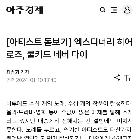
로
아
그
검
전
주
인
색
체
경
메
제
뉴
[아티스트 돋보기] 엑스디너리 히어
로즈, 쿨키드 네버 다이
최송희 기자
공
텍
입력 2024-01-10 13:49
유
스
트
크
기
하루에도 수십 개의 노래, 수십 개의 작품이 탄생한다.
음악·드라마·영화 등이 수없이 많은 매체를 통해 소개
되고 있지만 대중에게 전해지는 건 절반에도 미치지
못한다. 노래를 부르고, 연기한 아티스트도 마찬가지.
뛰어난 역량에도 평가 절하되거나, 대중에게 소개되지