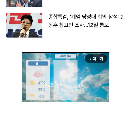
종합특검, '계엄 당정대 회의 참석' 한
동훈 참고인 조사...12일 통보
더보기
arrow_forward_ios
Unmute