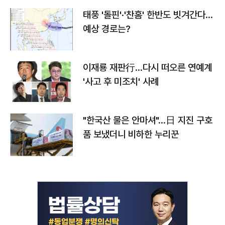
태풍 '돌핀'·'찬홈' 한반도 빗겨간다…
예상 경로는?
이재룡 재판行…다시 떠오른 연예계
'사고 후 미조치' 사례
"한국산 물은 안마셔"…日 지진 구호
품 보냈더니 비하한 누리꾼