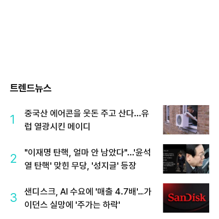
트렌드뉴스
중국산 에어콘을 웃돈 주고 산다...유
1
럽 열광시킨 메이디
"이재명 탄핵, 얼마 안 남았다"...'윤석
2
열 탄핵' 맞힌 무당, '성지글' 등장
샌디스크, AI 수요에 '매출 4.7배'…가
3
이던스 실망에 '주가는 하락'