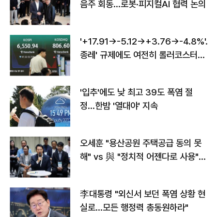
음주 회동…로봇·피지컬AI 협력 논의
'+17.91→-5.12→+3.76→-4.8%'…'
종레' 규제에도 여전히 롤러코스터
타는 코스피
'입추'에도 낮 최고 39도 폭염 절
정…한밤 '열대야' 지속
오세훈 "용산공원 주택공급 동의 못
해" vs 與 "정치적 어젠다로 사용"
맞불
李대통령 "외신서 보던 폭염 상황 현
실로…모든 행정력 총동원하라"