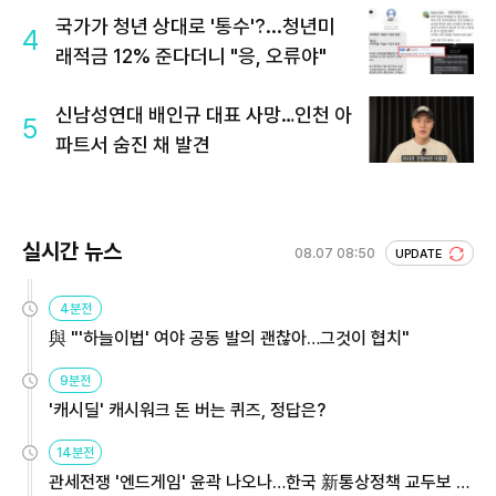
국가가 청년 상대로 '통수'?...청년미
4
래적금 12% 준다더니 "응, 오류야"
신남성연대 배인규 대표 사망…인천 아
5
파트서 숨진 채 발견
실시간 뉴스
08.07 08:50
UPDATE
4분전
與 "'하늘이법' 여야 공동 발의 괜찮아…그것이 협치"
9분전
'캐시딜' 캐시워크 돈 버는 퀴즈, 정답은?
14분전
관세전쟁 '엔드게임' 윤곽 나오나…한국 新통상정책 교두보 활