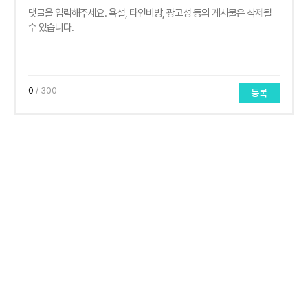
0
/ 300
등록