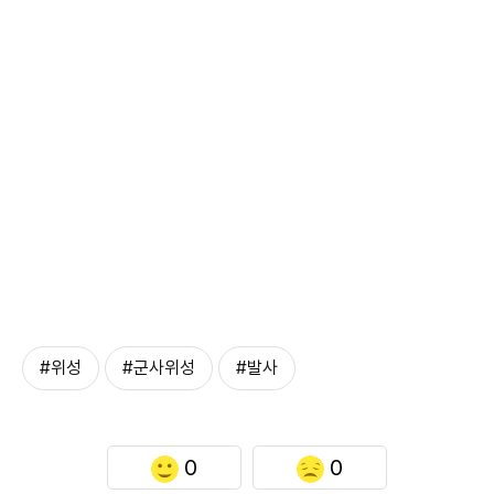
#위성
#군사위성
#발사
0
0