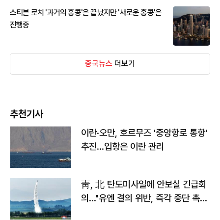
스티븐 로치 '과거의 홍콩'은 끝났지만 '새로운 홍콩'은
진행중
중국뉴스
더보기
추천기사
이란·오만, 호르무즈 '중앙항로 통항'
추진…입항은 이란 관리
靑, 北 탄도미사일에 안보실 긴급회
의…"유엔 결의 위반, 즉각 중단 촉
구"