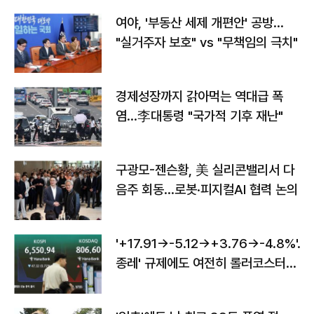
여야, '부동산 세제 개편안' 공방…
"실거주자 보호" vs "무책임의 극치"
경제성장까지 갉아먹는 역대급 폭
염…李대통령 "국가적 기후 재난"
구광모-젠슨황, 美 실리콘밸리서 다
음주 회동…로봇·피지컬AI 협력 논의
'+17.91→-5.12→+3.76→-4.8%'…'
종레' 규제에도 여전히 롤러코스터
타는 코스피