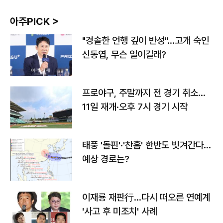
아주PICK >
"경솔한 언행 깊이 반성"…고개 숙인
신동엽, 무슨 일이길래?
프로야구, 주말까지 전 경기 취소…
11일 재개·오후 7시 경기 시작
태풍 '돌핀'·'찬홈' 한반도 빗겨간다…
예상 경로는?
이재룡 재판行…다시 떠오른 연예계
'사고 후 미조치' 사례