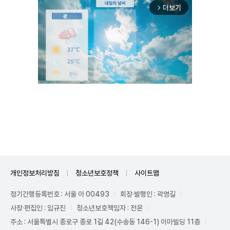
더보기
arrow_forward_ios
Unmute
개인정보처리방침
청소년보호정책
사이트맵
정기간행등록번호 : 서울 아 00493
회장·발행인 : 곽영길
사장·편집인 : 임규진
청소년보호책임자 : 전운
주소 : 서울특별시 종로구 종로 1길 42(수송동 146-1) 이마빌딩 11층