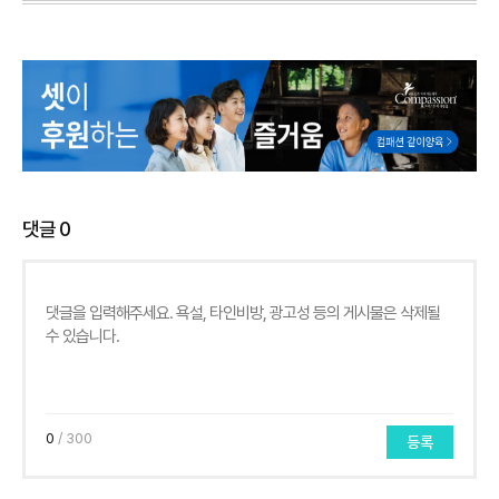
댓글
0
0
/ 300
등록