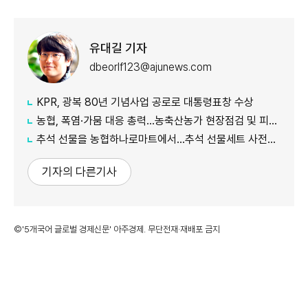
유대길 기자
dbeorlf123@ajunews.com
KPR, 광복 80년 기념사업 공로로 대통령표창 수상
농협, 폭염·가뭄 대응 총력...농축산농가 현장점검 및 피해 예방 강화
추석 선물을 농협하나로마트에서…추석 선물세트 사전예약 실시
기자의 다른기사
©'5개국어 글로벌 경제신문' 아주경제. 무단전재·재배포 금지