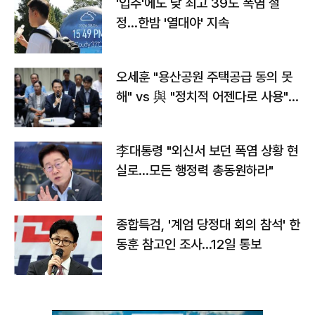
'입추'에도 낮 최고 39도 폭염 절
정…한밤 '열대야' 지속
오세훈 "용산공원 주택공급 동의 못
해" vs 與 "정치적 어젠다로 사용"
맞불
李대통령 "외신서 보던 폭염 상황 현
실로…모든 행정력 총동원하라"
종합특검, '계엄 당정대 회의 참석' 한
동훈 참고인 조사...12일 통보