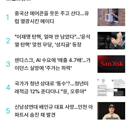
중국산 에어콘을 웃돈 주고 산다...유
1
럽 열광시킨 메이디
"이재명 탄핵, 얼마 안 남았다"...'윤석
2
열 탄핵' 맞힌 무당, '성지글' 등장
샌디스크, AI 수요에 '매출 4.7배'…가
3
이던스 실망에 '주가는 하락'
국가가 청년 상대로 '통수'?...청년미
4
래적금 12% 준다더니 "응, 오류야"
신남성연대 배인규 대표 사망…인천 아
5
파트서 숨진 채 발견