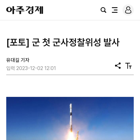
로
아
그
검
전
주
인
색
체
경
메
제
뉴
[포토] 군 첫 군사정찰위성 발사
유대길 기자
공
텍
입력 2023-12-02 12:01
유
스
트
크
기