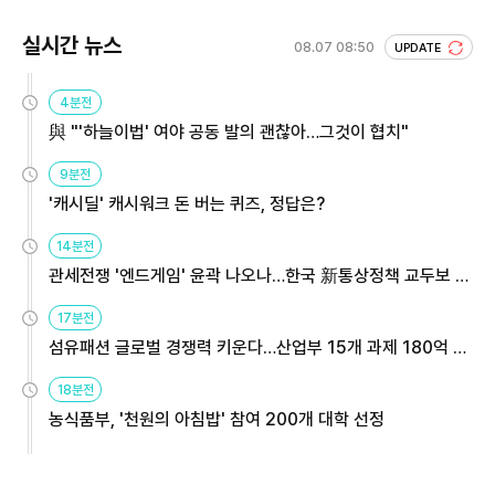
실시간 뉴스
08.07 08:50
UPDATE
4분전
與 "'하늘이법' 여야 공동 발의 괜찮아…그것이 협치"
9분전
'캐시딜' 캐시워크 돈 버는 퀴즈, 정답은?
14분전
관세전쟁 '엔드게임' 윤곽 나오나…한국 新통상정책 교두보 활
용해야
17분전
섬유패션 글로벌 경쟁력 키운다…산업부 15개 과제 180억 지
원
18분전
농식품부, '천원의 아침밥' 참여 200개 대학 선정