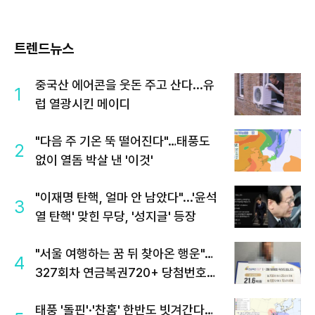
트렌드뉴스
중국산 에어콘을 웃돈 주고 산다...유
1
럽 열광시킨 메이디
"다음 주 기온 뚝 떨어진다"…태풍도
2
없이 열돔 박살 낸 '이것'
"이재명 탄핵, 얼마 안 남았다"...'윤석
3
열 탄핵' 맞힌 무당, '성지글' 등장
"서울 여행하는 꿈 뒤 찾아온 행운"…
4
327회차 연금복권720+ 당첨번호조
회 주목
태풍 '돌핀'·'찬홈' 한반도 빗겨간다…