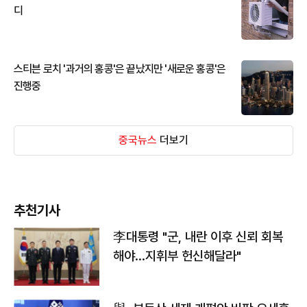
디
스티븐 로치 '과거의 홍콩'은 끝났지만 '새로운 홍콩'은
진행중
중국뉴스
더보기
추천기사
李대통령 "군, 내란 이후 신뢰 회복
해야…지휘부 헌신해달라"