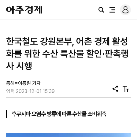
로
아
그
검
전
주
인
색
체
경
메
제
뉴
한국철도 강원본부, 어촌 경제 활성
화를 위한 수산 특산물 할인·판촉행
사 시행
동해=이동원 기자
공
텍
입력 2023-12-01 15:39
유
스
트
크
기
후쿠시마 오염수 방류에 따른 수산물 소비위축