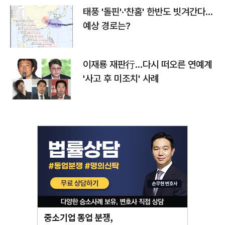
태풍 '돌핀'·'찬홈' 한반도 빗겨간다…
예상 경로는?
이재룡 재판行…다시 떠오른 연예계
'사고 후 미조치' 사례