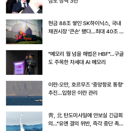
심도 징역 3년
현금 88조 쌓인 SK하이닉스, 국내
채권시장 '큰손' 됐다…최대 40조 투
자
"메모리 월 넘을 해법은 HBF"…구글
도 주목한 차세대 AI 메모리
이란·오만, 호르무즈 '중앙항로 통항'
추진…입항은 이란 관리
靑, 北 탄도미사일에 안보실 긴급회
의…"유엔 결의 위반, 즉각 중단 촉