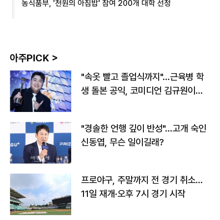
농식품부, '천원의 아침밥' 참여 200개 대학 선정
아주PICK >
"속옷 빨고 졸업식까지"…근육병 학
생 돌본 공익, 코미디언 김규원이었
다
"경솔한 언행 깊이 반성"…고개 숙인
신동엽, 무슨 일이길래?
프로야구, 주말까지 전 경기 취소…
11일 재개·오후 7시 경기 시작