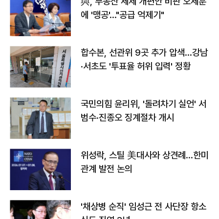
與, 부동산 세제 개편안 비판 오세훈
에 '맹공'…"공급 억제기"
합수본, 선관위 9곳 추가 압색…강남
·서초도 '투표율 허위 입력' 정황
국민의힘 윤리위, '돌려차기 실언' 서
범수·진종오 징계절차 개시
위성락, 스틸 美대사와 상견례…한미
관계 발전 논의
'채상병 순직' 임성근 전 사단장 항소