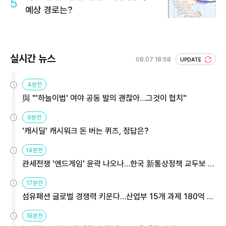
5
예상 경로는?
실시간 뉴스
08.07 18:58
UPDATE
4분전
與 "'하늘이법' 여야 공동 발의 괜찮아…그것이 협치"
9분전
'캐시딜' 캐시워크 돈 버는 퀴즈, 정답은?
14분전
관세전쟁 '엔드게임' 윤곽 나오나…한국 新통상정책 교두보 활
용해야
17분전
섬유패션 글로벌 경쟁력 키운다…산업부 15개 과제 180억 지
원
18분전