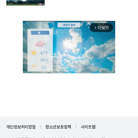
구"
더보기
arrow_forward_ios
Unmute
개인정보처리방침
청소년보호정책
사이트맵