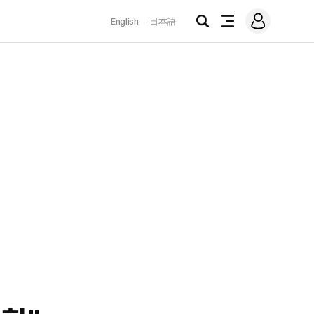
로
English
日本語
그
검
전
인
색
체
메
뉴