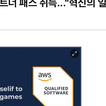
파트너 패스 취득..."혁신의 
이
미
지
확
대