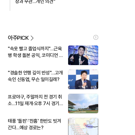
장과 무관…개인 의견"
아주PICK
"속옷 빨고 졸업식까지"…근육
병 학생 돌본 공익, 코미디언 김
규원이었다
"경솔한 언행 깊이 반성"…고개
숙인 신동엽, 무슨 일이길래?
프로야구, 주말까지 전 경기 취
소…11일 재개·오후 7시 경기
시작
태풍 '돌핀'·'찬홈' 한반도 빗겨
간다…예상 경로는?