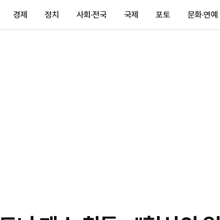
경제
정치
사회·전국
국제
포토
문화·연예