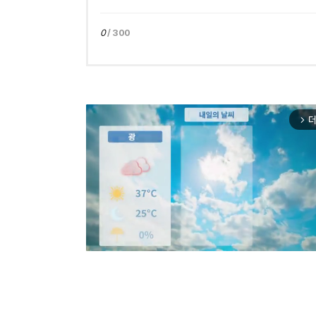
0
/ 300
더
arrow_forward_ios
Mut