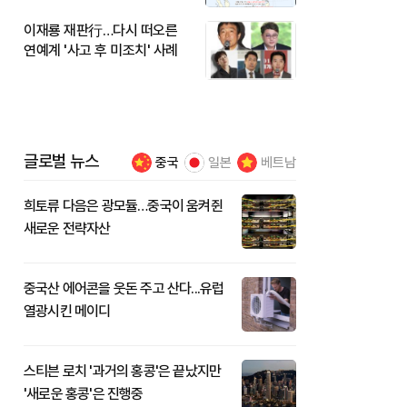
이재룡 재판行…다시 떠오른
연예계 '사고 후 미조치' 사례
글로벌 뉴스
중국
일본
베트남
희토류 다음은 광모듈…중국이 움켜쥔
새로운 전략자산
중국산 에어콘을 웃돈 주고 산다...유럽
열광시킨 메이디
스티븐 로치 '과거의 홍콩'은 끝났지만
'새로운 홍콩'은 진행중