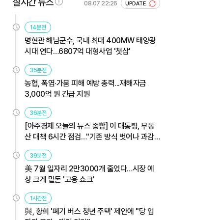
실시간 뉴스
08.07 22:26
UPDATE
14분전
명현관 해남군수, 국내 최대 400MW 태양광
시대 연다…6807억 대형사업 '첫삽'
35분전
농협, 폭염·가뭄 피해 예방 총력...재해자금
3,000억 원 긴급 지원
36분전
[아주경제 오늘의 뉴스 종합] 이 대통령, 부동
산 대책 6시간 점검…"기존 방식 벗어나 과감
히 실행" 外
39분전
美 7월 일자리 2만3000개 줄었다…시장 예
상 크게 밑돈 '고용 쇼크'
1시간전
與, 황희 '폐기 버스 청년 주택' 제안에 "당 입