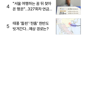
"서울 여행하는 꿈 뒤 찾아
4
온 행운"…327회차 연금
복권720+ 당첨번호조회
주목
태풍 '돌핀'·'찬홈' 한반도
5
빗겨간다…예상 경로는?