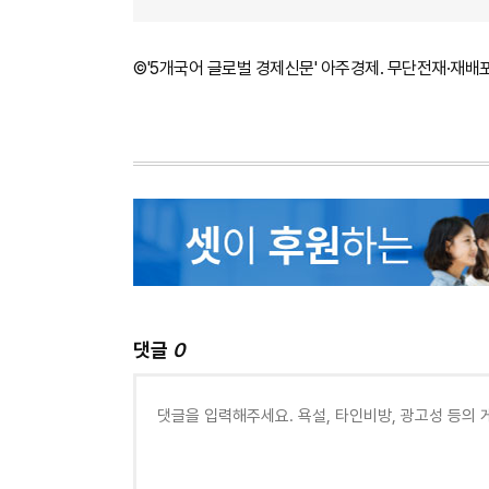
©'5개국어 글로벌 경제신문' 아주경제. 무단전재·재배
댓글
0