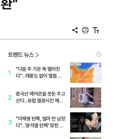
일환"
공
프
텍
유
린
스
트
트
크
기
트렌드 뉴스
"다음 주 기온 뚝 떨어진
1
다"…태풍도 없이 열돔 박
살 낸 '이것'
중국산 에어콘을 웃돈 주고
2
산다...유럽 열광시킨 메이
디
"이재명 탄핵, 얼마 안 남았
3
다"...'윤석열 탄핵' 맞힌 무
당, '성지글' 등장