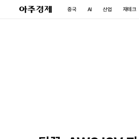
아
중국
AI
산업
재테크
주
경
제