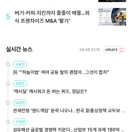
버거·커피·치킨까지 줄줄이 매물…외
5
식 프랜차이즈 M&A '활기'
실시간 뉴스
08.08 23:19
UPDATE
4분전
與 "'하늘이법' 여야 공동 발의 괜찮아…그것이 협치"
9분전
'캐시딜' 캐시워크 돈 버는 퀴즈, 정답은?
14분전
관세전쟁 '엔드게임' 윤곽 나오나…한국 新통상정책 교두보 활
용해야
17분전
섬유패션 글로벌 경쟁력 키운다…산업부 15개 과제 180억 지