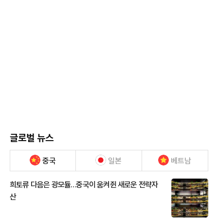
글로벌 뉴스
중국
일본
베트남
희토류 다음은 광모듈…중국이 움켜쥔 새로운 전략자
산