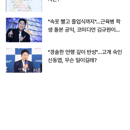
"속옷 빨고 졸업식까지"…근육병 학
생 돌본 공익, 코미디언 김규원이었
다
"경솔한 언행 깊이 반성"…고개 숙인
신동엽, 무슨 일이길래?