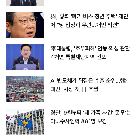
與, 황희 '폐기 버스 청년 주택' 제안
에 "당 입장과 무관…개인 의견"
李대통령, '호우피해' 안동·의성 관할
4개면 특별재난지역 선포
AI 반도체가 뒤집은 수출 순위…韓·
대만, 사상 첫 日 추월
경찰, 9월부터 '제 가족 사건' 못 맡는
다…수사인력 881명 보강