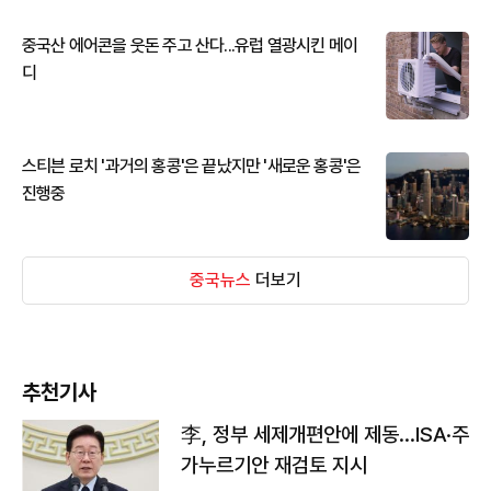
중국산 에어콘을 웃돈 주고 산다...유럽 열광시킨 메이
디
스티븐 로치 '과거의 홍콩'은 끝났지만 '새로운 홍콩'은
진행중
중국뉴스
더보기
추천기사
李, 정부 세제개편안에 제동…ISA·주
가누르기안 재검토 지시