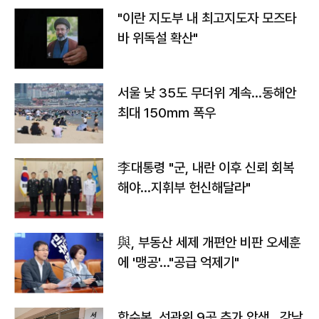
"이란 지도부 내 최고지도자 모즈타
바 위독설 확산"
서울 낮 35도 무더위 계속…동해안
최대 150㎜ 폭우
李대통령 "군, 내란 이후 신뢰 회복
해야…지휘부 헌신해달라"
與, 부동산 세제 개편안 비판 오세훈
에 '맹공'…"공급 억제기"
합수본, 선관위 9곳 추가 압색…강남