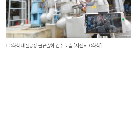
LG화학 대산공장 물류출하 검수 모습 [사진=LG화학]