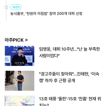
원
18분전
농식품부, '천원의 아침밥' 참여 200개 대학 선정
아주PICK >
임영웅, 데뷔 10주년…"난 늘 부족한
사람이었다"
"광고주들이 찾아줘"…진태현, '이숙
캠' 하차 후 근황 공개
13호 태풍 '돌핀'·15호 '찬홈' 현재 위
치는?