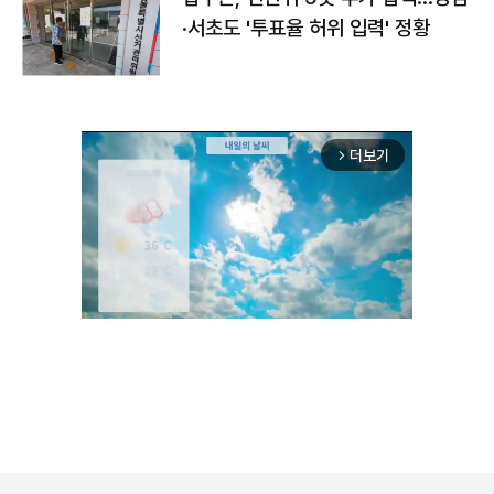
·서초도 '투표율 허위 입력' 정황
더보기
arrow_forward_ios
Unmute