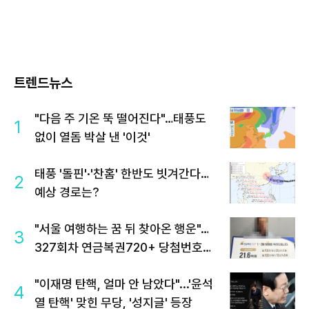
트렌드뉴스
"다음 주 기온 뚝 떨어진다"…태풍도
1
없이 열돔 박살 낸 '이것'
태풍 '돌핀'·'찬홈' 한반도 빗겨간다…
2
예상 경로는?
"서울 여행하는 꿈 뒤 찾아온 행운"…
3
327회차 연금복권720+ 당첨번호조
회 주목
"이재명 탄핵, 얼마 안 남았다"...'윤석
4
열 탄핵' 맞힌 무당, '성지글' 등장