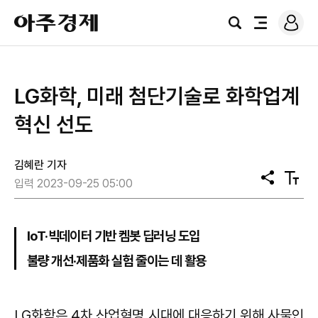
로
아
그
검
전
주
인
색
체
경
메
제
뉴
LG화학, 미래 첨단기술로 화학업계
혁신 선도
김혜란 기자
공
텍
입력 2023-09-25 05:00
유
스
트
크
기
loT·빅데이터 기반 켐봇 딥러닝 도입
불량 개선·제품화 실험 줄이는 데 활용
LG화학은 4차 산업혁명 시대에 대응하기 위해 사물인