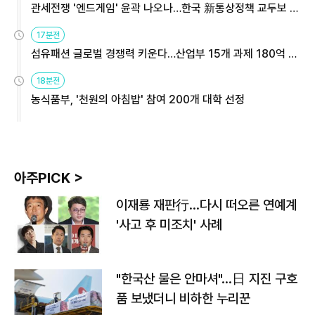
관세전쟁 '엔드게임' 윤곽 나오나…한국 新통상정책 교두보 활
용해야
17분전
섬유패션 글로벌 경쟁력 키운다…산업부 15개 과제 180억 지
원
18분전
농식품부, '천원의 아침밥' 참여 200개 대학 선정
아주PICK >
이재룡 재판行…다시 떠오른 연예계
'사고 후 미조치' 사례
"한국산 물은 안마셔"…日 지진 구호
품 보냈더니 비하한 누리꾼