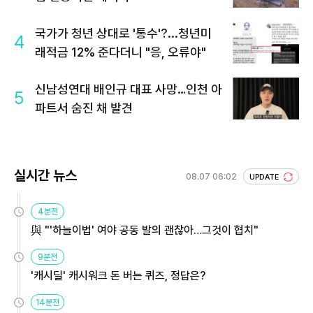
국가가 청년 상대로 '통수'?...청년미
4
래적금 12% 준다더니 "응, 오류야"
신남성연대 배인규 대표 사망…인천 아
5
파트서 숨진 채 발견
실시간 뉴스
08.07 06:02
UPDATE
4분전
與 "'하늘이법' 여야 공동 발의 괜찮아…그것이 협치"
9분전
'캐시딜' 캐시워크 돈 버는 퀴즈, 정답은?
14분전