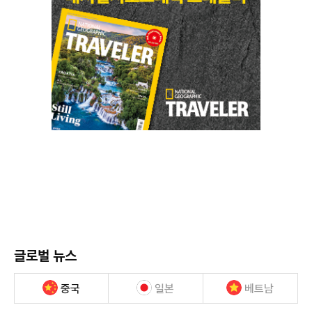
글로벌 뉴스
중국
일본
베트남