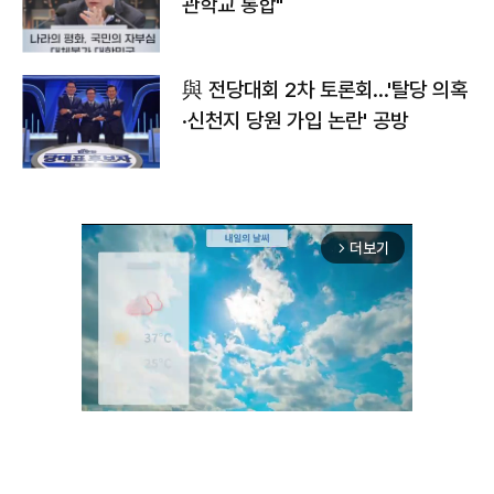
관학교 통합"
與 전당대회 2차 토론회…'탈당 의혹
·신천지 당원 가입 논란' 공방
더보기
arrow_forward_ios
Unmute