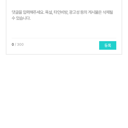
0
/ 300
등록