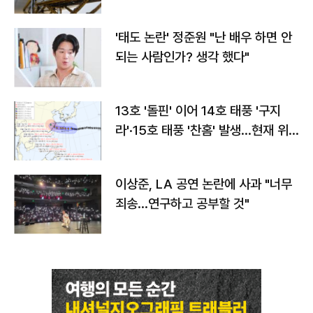
'태도 논란' 정준원 "난 배우 하면 안
되는 사람인가? 생각 했다"
13호 '돌핀' 이어 14호 태풍 '구지
라'·15호 태풍 '찬홈' 발생…현재 위
치와 이동경로는?
이상준, LA 공연 논란에 사과 "너무
죄송…연구하고 공부할 것"