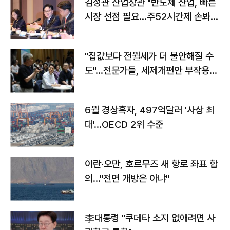
김정관 산업장관 "반도체 산업, 빠른
시장 선점 필요…주52시간제 손봐
야"
"집값보다 전월세가 더 불안해질 수
도"…전문가들, 세제개편안 부작용
우려
6월 경상흑자, 497억달러 '사상 최
대'…OECD 2위 수준
이란·오만, 호르무즈 새 항로 좌표 합
의…"전면 개방은 아냐"
李대통령 "쿠데타 소지 없애려면 사