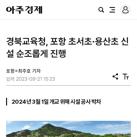
로
아
그
검
전
주
인
색
체
경
메
제
뉴
경북교육청, 포항 초서초·용산초 신
설 순조롭게 진행
포항=최주호 기자
공
텍
입력 2023-09-21 15:23
유
스
트
크
기
2024년 3월 1일 개교 위해 시설 공사 박차