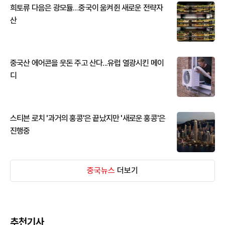
희토류 다음은 광모듈…중국이 움켜쥔 새로운 전략자
산
중국산 에어콘을 웃돈 주고 산다...유럽 열광시킨 메이
디
스티븐 로치 '과거의 홍콩'은 끝났지만 '새로운 홍콩'은
진행중
중국뉴스
더보기
추천기사