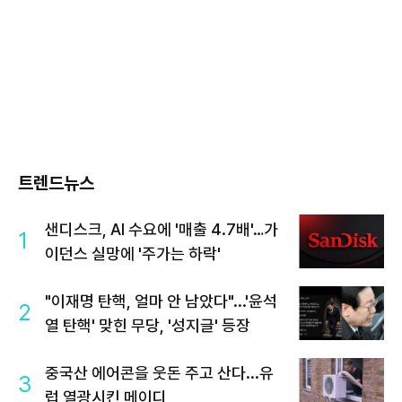
트렌드뉴스
샌디스크, AI 수요에 '매출 4.7배'…가
1
이던스 실망에 '주가는 하락'
"이재명 탄핵, 얼마 안 남았다"...'윤석
2
열 탄핵' 맞힌 무당, '성지글' 등장
중국산 에어콘을 웃돈 주고 산다...유
3
럽 열광시킨 메이디