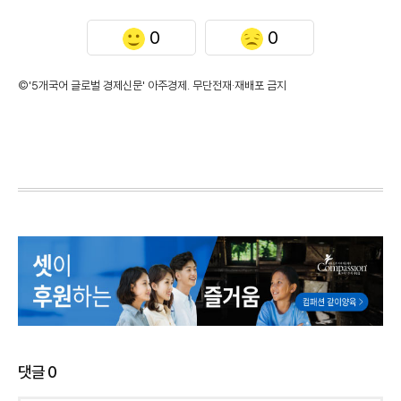
0
0
©'5개국어 글로벌 경제신문' 아주경제. 무단전재·재배포 금지
댓글
0