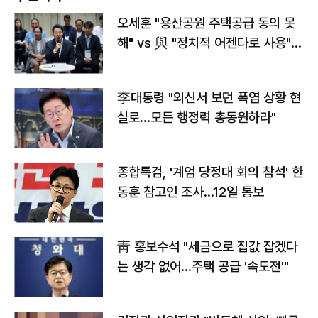
오세훈 "용산공원 주택공급 동의 못
해" vs 與 "정치적 어젠다로 사용"
맞불
李대통령 "외신서 보던 폭염 상황 현
실로…모든 행정력 총동원하라"
종합특검, '계엄 당정대 회의 참석' 한
동훈 참고인 조사...12일 통보
靑 홍보수석 "세금으로 집값 잡겠다
는 생각 없어…주택 공급 '속도전'"