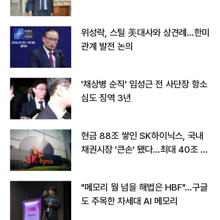
위성락, 스틸 美대사와 상견례…한미
관계 발전 논의
'채상병 순직' 임성근 전 사단장 항소
심도 징역 3년
현금 88조 쌓인 SK하이닉스, 국내
채권시장 '큰손' 됐다…최대 40조 투
자
"메모리 월 넘을 해법은 HBF"…구글
도 주목한 차세대 AI 메모리