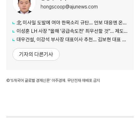
hongscoop@ajunews.com
北 미사일 도발에 여야 한목소리 규탄… 안보 대응엔 온도차
이성훈 LH 사장 "올해 '공급속도전' 최우선할 것"… 제도 개선·직원 참여 독려
대우건설, 이강석 부사장 대표이사 추천… 김보현 대표 용퇴
기자의 다른기사
©'5개국어 글로벌 경제신문' 아주경제. 무단전재·재배포 금지