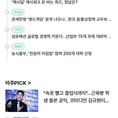
'캐시딜' 캐시워크 돈 버는 퀴즈, 정답은?
14분전
관세전쟁 '엔드게임' 윤곽 나오나…한국 新통상정책 교두보 활
용해야
17분전
섬유패션 글로벌 경쟁력 키운다…산업부 15개 과제 180억 지
원
18분전
농식품부, '천원의 아침밥' 참여 200개 대학 선정
아주PICK >
"속옷 빨고 졸업식까지"…근육병 학
생 돌본 공익, 코미디언 김규원이었
다