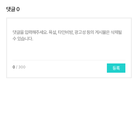
댓글
0
0
/ 300
등록