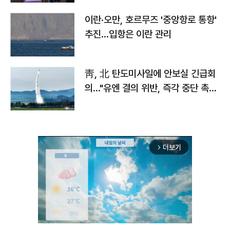
이란·오만, 호르무즈 '중앙항로 통항'
추진…입항은 이란 관리
靑, 北 탄도미사일에 안보실 긴급회
의…"유엔 결의 위반, 즉각 중단 촉
구"
더보기
arrow_forward_ios