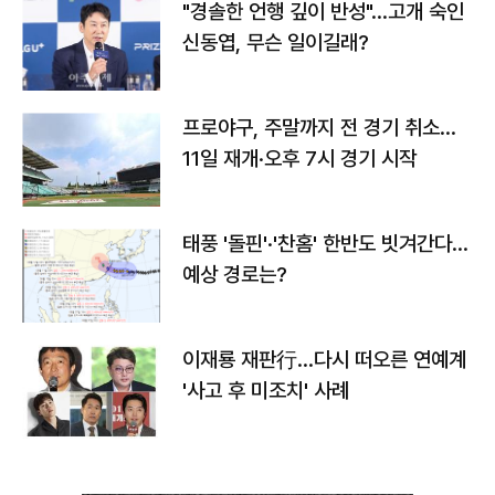
"경솔한 언행 깊이 반성"…고개 숙인
신동엽, 무슨 일이길래?
프로야구, 주말까지 전 경기 취소…
11일 재개·오후 7시 경기 시작
태풍 '돌핀'·'찬홈' 한반도 빗겨간다…
예상 경로는?
이재룡 재판行…다시 떠오른 연예계
'사고 후 미조치' 사례