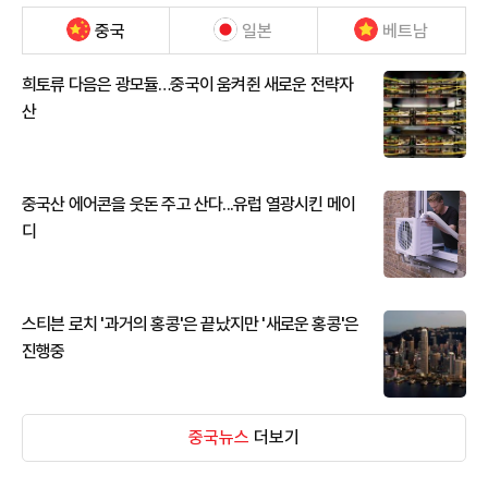
중국
일본
베트남
희토류 다음은 광모듈…중국이 움켜쥔 새로운 전략자
산
중국산 에어콘을 웃돈 주고 산다...유럽 열광시킨 메이
디
스티븐 로치 '과거의 홍콩'은 끝났지만 '새로운 홍콩'은
진행중
중국뉴스
더보기