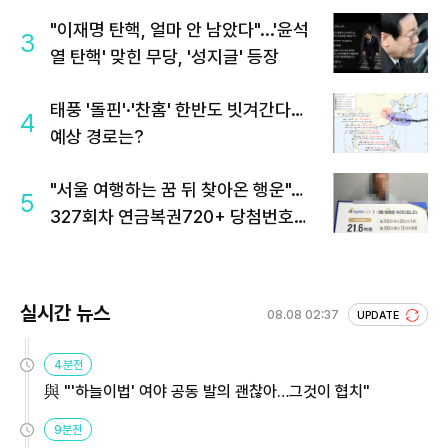
"이재명 탄핵, 얼마 안 남았다"...'윤석
3
열 탄핵' 맞힌 무당, '성지글' 등장
태풍 '돌핀'·'찬홈' 한반도 빗겨간다…
4
예상 경로는?
"서울 여행하는 꿈 뒤 찾아온 행운"…
5
327회차 연금복권720+ 당첨번호조
회 주목
실시간 뉴스
08.08 02:37
UPDATE
4분전
與 "'하늘이법' 여야 공동 발의 괜찮아…그것이 협치"
9분전