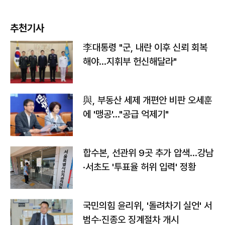
추천기사
李대통령 "군, 내란 이후 신뢰 회복
해야…지휘부 헌신해달라"
與, 부동산 세제 개편안 비판 오세훈
에 '맹공'…"공급 억제기"
합수본, 선관위 9곳 추가 압색…강남
·서초도 '투표율 허위 입력' 정황
국민의힘 윤리위, '돌려차기 실언' 서
범수·진종오 징계절차 개시