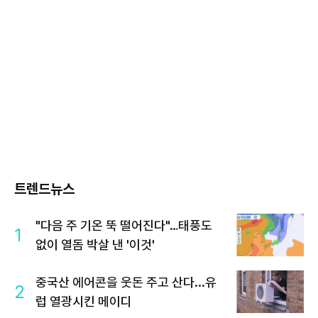
트렌드뉴스
"다음 주 기온 뚝 떨어진다"…태풍도
1
없이 열돔 박살 낸 '이것'
중국산 에어콘을 웃돈 주고 산다...유
2
럽 열광시킨 메이디