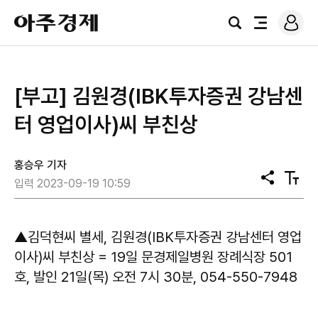
로
아
그
검
전
주
인
색
체
경
메
제
뉴
​[부고] 김원경(IBK투자증권 강남센
터 영업이사)씨 부친상
홍승우 기자
공
텍
입력 2023-09-19 10:59
유
스
트
크
기
▲김덕현씨 별세, 김원경(IBK투자증권 강남센터 영업
이사)씨 부친상 = 19일 문경제일병원 장례식장 501
호, 발인 21일(목) 오전 7시 30분, 054-550-7948