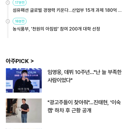
17분전
섬유패션 글로벌 경쟁력 키운다…산업부 15개 과제 180억 지
원
18분전
농식품부, '천원의 아침밥' 참여 200개 대학 선정
아주PICK >
임영웅, 데뷔 10주년…"난 늘 부족한
사람이었다"
"광고주들이 찾아줘"…진태현, '이숙
캠' 하차 후 근황 공개