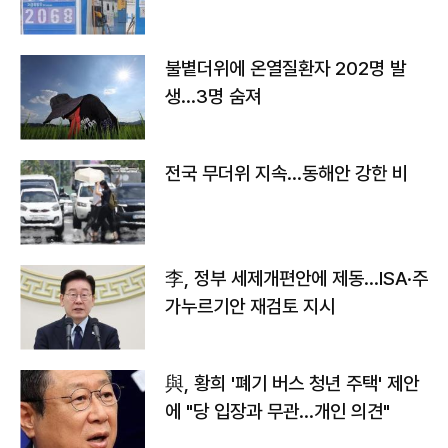
불볕더위에 온열질환자 202명 발
생…3명 숨져
전국 무더위 지속…동해안 강한 비
李, 정부 세제개편안에 제동…ISA·주
가누르기안 재검토 지시
與, 황희 '폐기 버스 청년 주택' 제안
에 "당 입장과 무관…개인 의견"