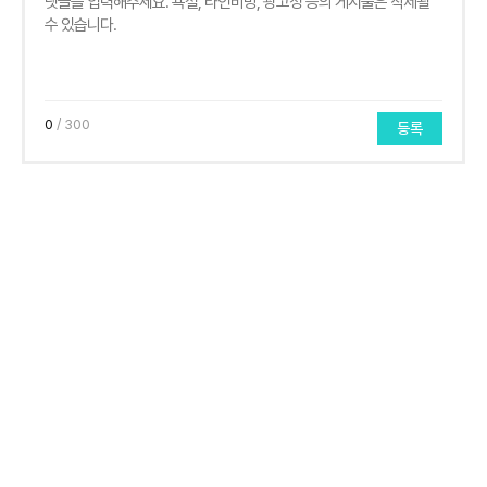
0
/ 300
등록