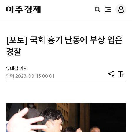
로
아
그
검
전
주
인
색
체
경
메
제
뉴
[포토] 국회 흉기 난동에 부상 입은
경찰
유대길 기자
공
텍
입력 2023-09-15 00:01
유
스
트
크
기