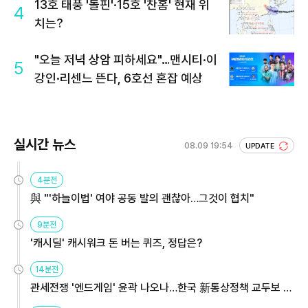
13호 태풍 '돌핀'·15호 '찬홈' 현재 위
4
치는?
"오늘 저녁 상암 피하세요"…맨시티·이
5
강인·리센느 뜬다, 6호선 혼잡 예상
실시간 뉴스
08.09 19:54
UPDATE
4분전
與 "'하늘이법' 여야 공동 발의 괜찮아…그것이 협치"
9분전
'캐시딜' 캐시워크 돈 버는 퀴즈, 정답은?
14분전
관세전쟁 '엔드게임' 윤곽 나오나…한국 新통상정책 교두보 활
용해야