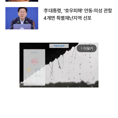
李대통령, '호우피해' 안동·의성 관할
4개면 특별재난지역 선포
더보기
arrow_forward_ios
Unmute