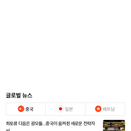
글로벌 뉴스
중국
일본
베트남
희토류 다음은 광모듈…중국이 움켜쥔 새로운 전략자
산