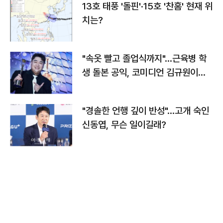
13호 태풍 '돌핀'·15호 '찬홈' 현재 위
치는?
"속옷 빨고 졸업식까지"…근육병 학
생 돌본 공익, 코미디언 김규원이었
다
"경솔한 언행 깊이 반성"…고개 숙인
신동엽, 무슨 일이길래?