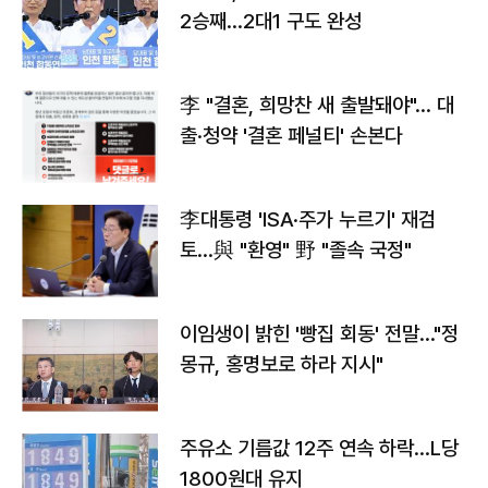
2승째…2대1 구도 완성
李 "결혼, 희망찬 새 출발돼야"… 대
출·청약 '결혼 페널티' 손본다
李대통령 'ISA·주가 누르기' 재검
토…與 "환영" 野 "졸속 국정"
이임생이 밝힌 '빵집 회동' 전말…"정
몽규, 홍명보로 하라 지시"
주유소 기름값 12주 연속 하락…L당
1800원대 유지