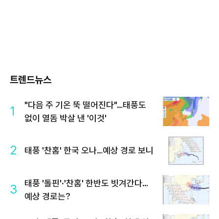
트렌드뉴스
"다음 주 기온 뚝 떨어진다"…태풍도
1
없이 열돔 박살 낸 '이것'
2
태풍 '찬홈' 한국 오나…예상 경로 보니
태풍 '돌핀'·'찬홈' 한반도 빗겨간다…
3
예상 경로는?