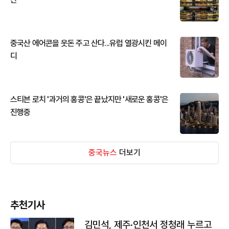
중국산 에어콘을 웃돈 주고 산다...유럽 열광시킨 메이
디
스티븐 로치 '과거의 홍콩'은 끝났지만 '새로운 홍콩'은
진행중
중국뉴스
더보기
추천기사
김민석, 제주·인천서 정청래 누르고