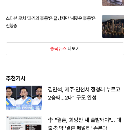
스티븐 로치 '과거의 홍콩'은 끝났지만 '새로운 홍콩'은
진행중
중국뉴스
더보기
추천기사
김민석, 제주·인천서 정청래 누르고
2승째…2대1 구도 완성
李 "결혼, 희망찬 새 출발돼야"… 대
출·청약 '결혼 페널티' 손본다