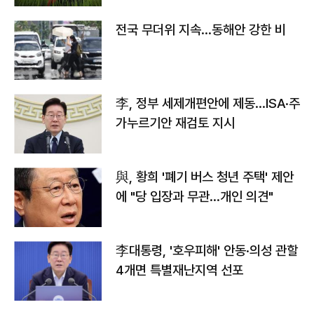
전국 무더위 지속…동해안 강한 비
李, 정부 세제개편안에 제동…ISA·주
가누르기안 재검토 지시
與, 황희 '폐기 버스 청년 주택' 제안
에 "당 입장과 무관…개인 의견"
李대통령, '호우피해' 안동·의성 관할
4개면 특별재난지역 선포