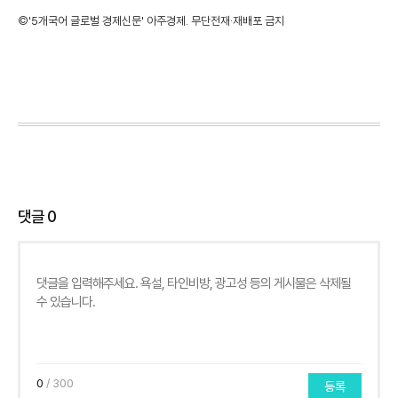
©'5개국어 글로벌 경제신문' 아주경제. 무단전재·재배포 금지
댓글
0
0
/ 300
등록