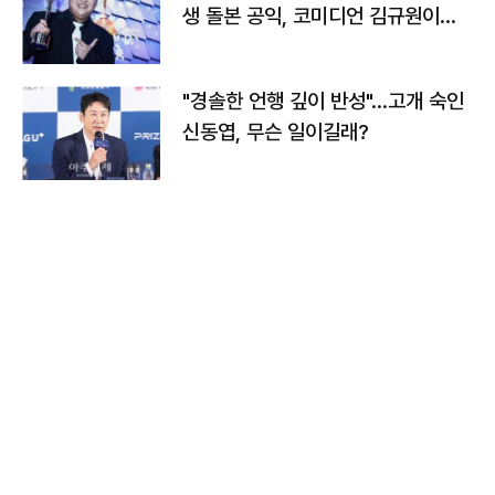
생 돌본 공익, 코미디언 김규원이었
다
"경솔한 언행 깊이 반성"…고개 숙인
신동엽, 무슨 일이길래?