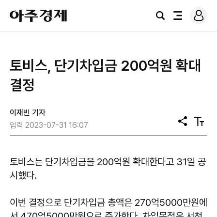
로
아
그
검
전
주
인
색
체
경
메
제
뉴
토비스, 단기차입금 200억원 확대
결정
이재빈 기자
공
텍
입력 2023-07-31 16:07
유
스
트
크
기
토비스는 단기차입금을 200억원 확대한다고 31일 공
시했다.
이번 결정으로 단기차입금 총액은 270억5000만원에
서 470억5000만원으로 증가한다. 차입목적은 서천