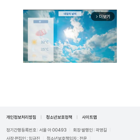
더보기
arrow_forward_ios
Mute
개인정보처리방침
청소년보호정책
사이트맵
정기간행등록번호 : 서울 아 00493
회장·발행인 : 곽영길
사장·편집인 : 임규진
청소년보호책임자 : 전운