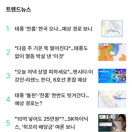
트렌드뉴스
1
태풍 '찬홈' 한국 오나…예상 경로 보니
"다음 주 기온 뚝 떨어진다"…태풍도
2
없이 열돔 박살 낸 '이것'
"오늘 저녁 상암 피하세요"…맨시티·이
3
강인·리센느 뜬다, 6호선 혼잡 예상
태풍 '돌핀'·'찬홈' 한반도 빗겨간다…
4
예상 경로는?
"10억 넣어도 25만원"?…SK하이닉
5
스, '쥐꼬리 배당금' 여론 보니