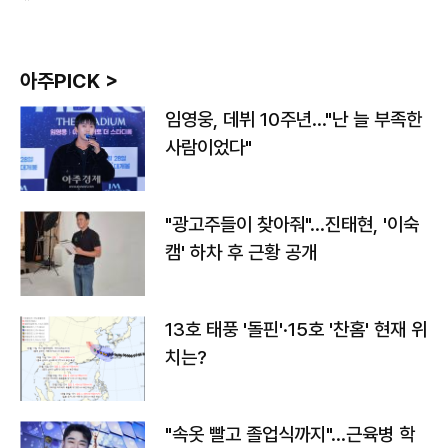
아주PICK >
임영웅, 데뷔 10주년…"난 늘 부족한
사람이었다"
"광고주들이 찾아줘"…진태현, '이숙
캠' 하차 후 근황 공개
13호 태풍 '돌핀'·15호 '찬홈' 현재 위
치는?
"속옷 빨고 졸업식까지"…근육병 학