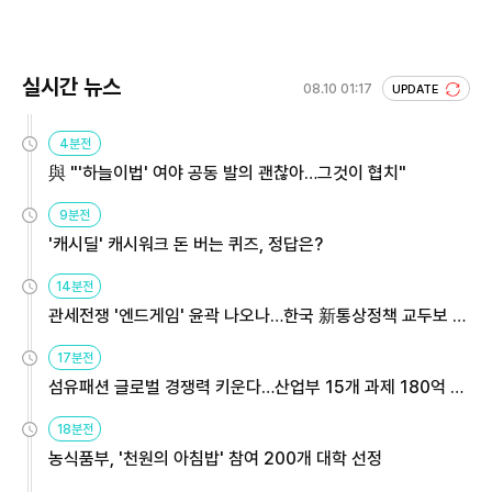
실시간 뉴스
08.10 01:17
UPDATE
4분전
與 "'하늘이법' 여야 공동 발의 괜찮아…그것이 협치"
9분전
'캐시딜' 캐시워크 돈 버는 퀴즈, 정답은?
14분전
관세전쟁 '엔드게임' 윤곽 나오나…한국 新통상정책 교두보 활
용해야
17분전
섬유패션 글로벌 경쟁력 키운다…산업부 15개 과제 180억 지
원
18분전
농식품부, '천원의 아침밥' 참여 200개 대학 선정