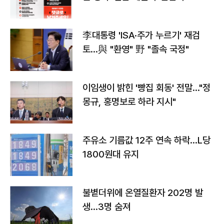
李대통령 'ISA·주가 누르기' 재검
토…與 "환영" 野 "졸속 국정"
이임생이 밝힌 '빵집 회동' 전말…"정
몽규, 홍명보로 하라 지시"
주유소 기름값 12주 연속 하락…L당
1800원대 유지
불볕더위에 온열질환자 202명 발
생…3명 숨져