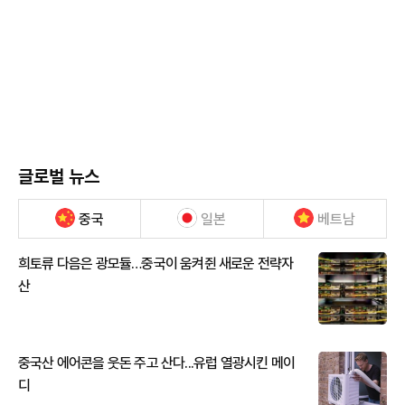
글로벌 뉴스
중국
일본
베트남
희토류 다음은 광모듈…중국이 움켜쥔 새로운 전략자
산
중국산 에어콘을 웃돈 주고 산다...유럽 열광시킨 메이
디