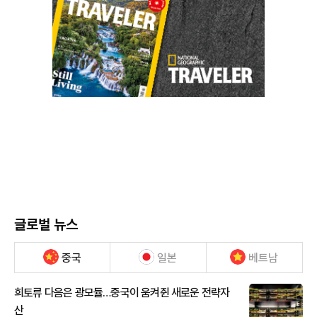
글로벌 뉴스
중국
일본
베트남
희토류 다음은 광모듈…중국이 움켜쥔 새로운 전략자
산