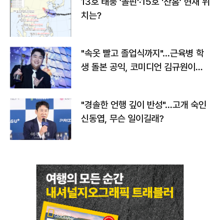
13호 태풍 '돌핀'·15호 '찬홈' 현재 위
치는?
"속옷 빨고 졸업식까지"…근육병 학
생 돌본 공익, 코미디언 김규원이었
다
"경솔한 언행 깊이 반성"…고개 숙인
신동엽, 무슨 일이길래?