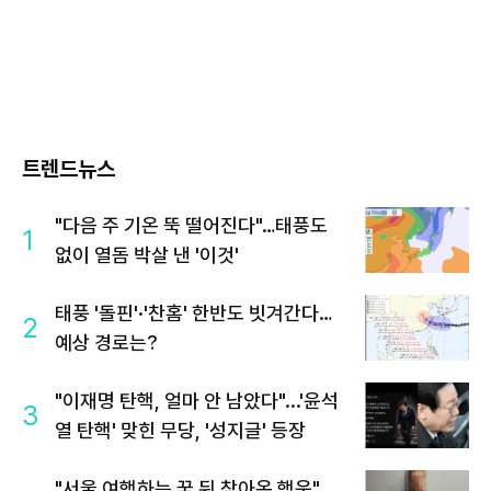
트렌드뉴스
"다음 주 기온 뚝 떨어진다"…태풍도
1
없이 열돔 박살 낸 '이것'
태풍 '돌핀'·'찬홈' 한반도 빗겨간다…
2
예상 경로는?
"이재명 탄핵, 얼마 안 남았다"...'윤석
3
열 탄핵' 맞힌 무당, '성지글' 등장
"서울 여행하는 꿈 뒤 찾아온 행운"…