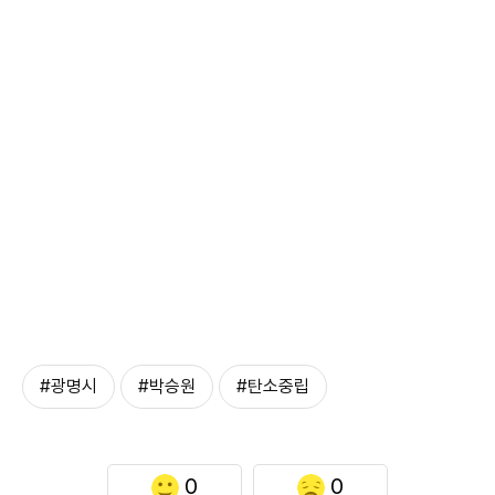
#광명시
#박승원
#탄소중립
0
0