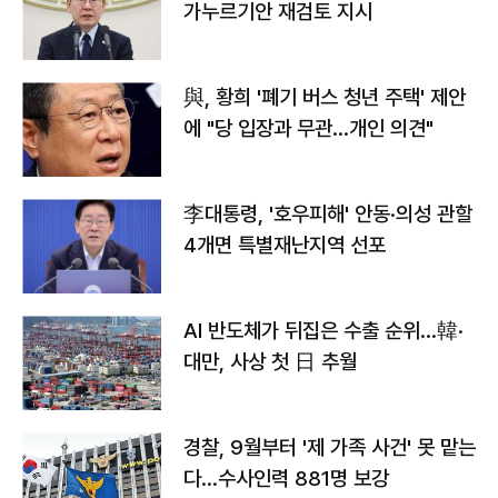
가누르기안 재검토 지시
與, 황희 '폐기 버스 청년 주택' 제안
에 "당 입장과 무관…개인 의견"
李대통령, '호우피해' 안동·의성 관할
4개면 특별재난지역 선포
AI 반도체가 뒤집은 수출 순위…韓·
대만, 사상 첫 日 추월
경찰, 9월부터 '제 가족 사건' 못 맡는
다…수사인력 881명 보강