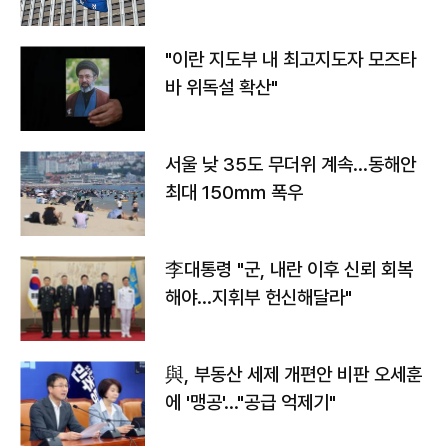
"이란 지도부 내 최고지도자 모즈타
바 위독설 확산"
서울 낮 35도 무더위 계속…동해안
최대 150㎜ 폭우
李대통령 "군, 내란 이후 신뢰 회복
해야…지휘부 헌신해달라"
與, 부동산 세제 개편안 비판 오세훈
에 '맹공'…"공급 억제기"