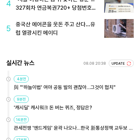
4
327회차 연금복권720+ 당첨번호조
회 주목
중국산 에어콘을 웃돈 주고 산다...유
5
럽 열광시킨 메이디
실시간 뉴스
08.08 20:38
UPDATE
4분전
與 "'하늘이법' 여야 공동 발의 괜찮아…그것이 협치"
9분전
'캐시딜' 캐시워크 돈 버는 퀴즈, 정답은?
14분전
관세전쟁 '엔드게임' 윤곽 나오나…한국 新통상정책 교두보 활
용해야