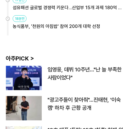
17분전
섬유패션 글로벌 경쟁력 키운다…산업부 15개 과제 180억 지
원
18분전
농식품부, '천원의 아침밥' 참여 200개 대학 선정
아주PICK >
임영웅, 데뷔 10주년…"난 늘 부족한
사람이었다"
"광고주들이 찾아줘"…진태현, '이숙
캠' 하차 후 근황 공개