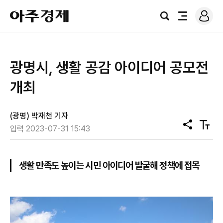
로
아
그
검
전
주
인
색
체
경
메
제
뉴
광명시, 생활 공감 아이디어 공모전
개최
(광명) 박재천 기자
공
텍
입력 2023-07-31 15:43
유
스
트
크
기
생활 만족도 높이는 시민 아이디어 발굴해 정책에 접목