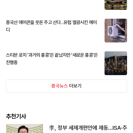
중국산 에어콘을 웃돈 주고 산다...유럽 열광시킨 메이
디
스티븐 로치 '과거의 홍콩'은 끝났지만 '새로운 홍콩'은
진행중
중국뉴스
더보기
추천기사
李, 정부 세제개편안에 제동…ISA·주