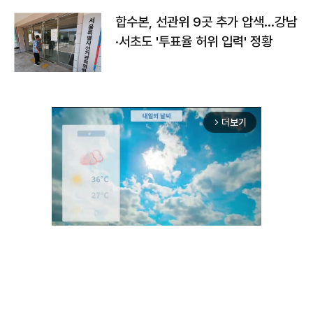
합수본, 선관위 9곳 추가 압색…강남
·서초도 '투표율 허위 입력' 정황
더보기
arrow_forward_ios
Unmute