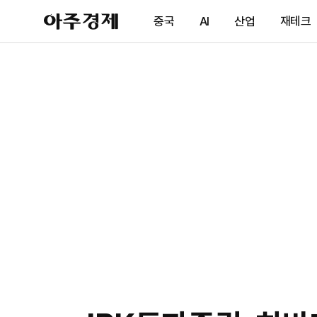
아
중국
AI
산업
재테크
주
경
제