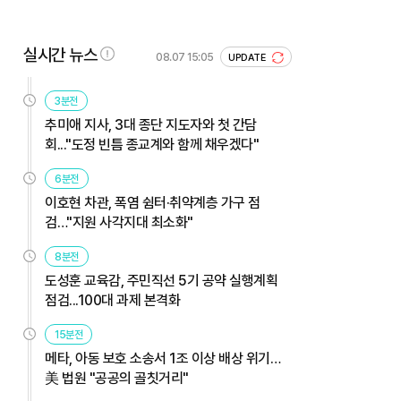
실시간 뉴스
08.07 15:05
UPDATE
3분전
추미애 지사, 3대 종단 지도자와 첫 간담
회..."도정 빈틈 종교계와 함께 채우겠다"
6분전
이호현 차관, 폭염 쉼터·취약계층 가구 점
검…"지원 사각지대 최소화"
8분전
도성훈 교육감, 주민직선 5기 공약 실행계획
점검...100대 과제 본격화
15분전
메타, 아동 보호 소송서 1조 이상 배상 위기…
美 법원 "공공의 골칫거리"