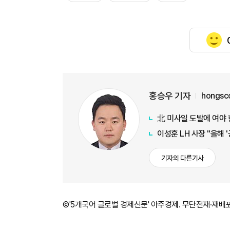
홍승우 기자
hongsc
北 미사일 도발에 여야
이성훈 LH 사장 "올해 
기자의 다른기사
©'5개국어 글로벌 경제신문' 아주경제. 무단전재·재배