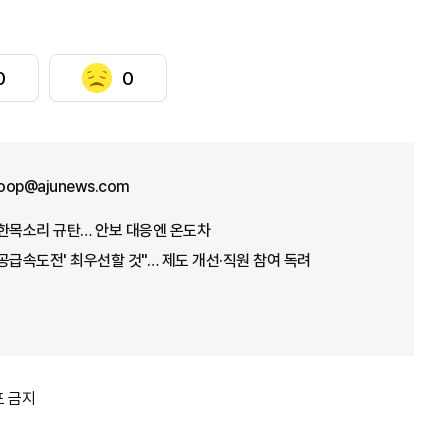
0
0
oop@ajunews.com
 한목소리 규탄… 안보 대응엔 온도차
'공급속도전' 최우선할 것"… 제도 개선·직원 참여 독려
포 금지