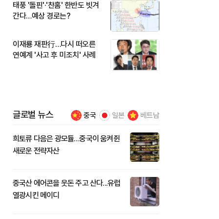
태풍 '돌핀'·'찬홈' 한반도 빗겨
간다…예상 경로는?
이재룡 재판行…다시 떠오른
연예계 '사고 후 미조치' 사례
글로벌 뉴스
중국
일본
베트남
희토류 다음은 광모듈…중국이 움켜쥔
새로운 전략자산
중국산 에어콘을 웃돈 주고 산다...유럽
열광시킨 메이디