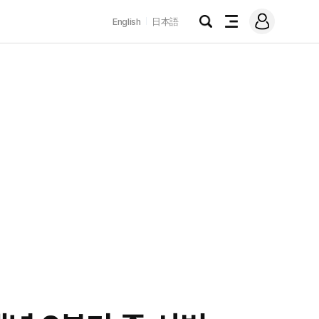
로
English
日本語
그
검
전
인
색
체
메
뉴