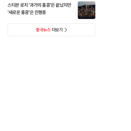
스티븐 로치 '과거의 홍콩'은 끝났지만
'새로운 홍콩'은 진행중
중국뉴스
더보기