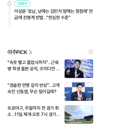
28분전
이성윤 '호남, 낮에는 김민석 밤에는 정청래' 언
급에 친명계 반발…"한심한 수준"
아주PICK
"속옷 빨고 졸업식까지"…근육
병 학생 돌본 공익, 코미디언 김
규원이었다
"경솔한 언행 깊이 반성"…고개
숙인 신동엽, 무슨 일이길래?
프로야구, 주말까지 전 경기 취
소…11일 재개·오후 7시 경기
시작