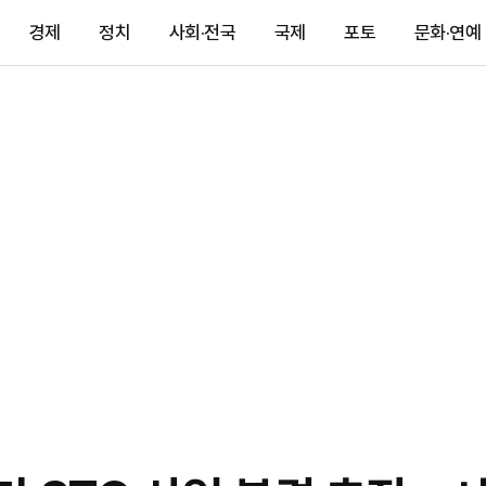
경제
정치
사회·전국
국제
포토
문화·연예