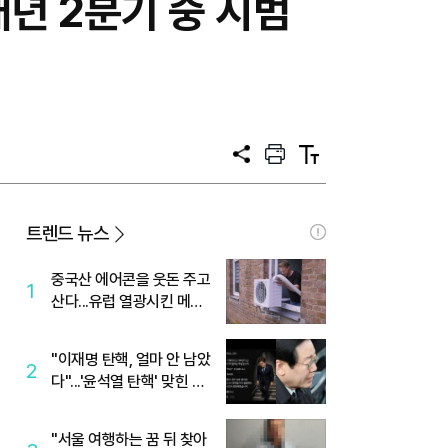
내년 2분기 중 시범
공
프
텍
유
린
스
트
트
크
기
트렌드 뉴스
중국산 에어콘을 웃돈 주고
1
산다...유럽 열광시킨 메이
디
"이재명 탄핵, 얼마 안 남았
2
다"...'윤석열 탄핵' 맞힌 무
당, '성지글' 등장
"서울 여행하는 꿈 뒤 찾아