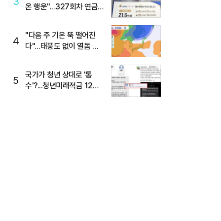
3
온 행운"…327회차 연금
복권720+ 당첨번호조회
주목
"다음 주 기온 뚝 떨어진
4
다"…태풍도 없이 열돔 박
살 낸 '이것'
국가가 청년 상대로 '통
5
수'?...청년미래적금 12%
준다더니 "응, 오류야"