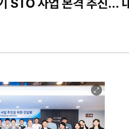
기 STO 사업 본격 추진… 
이
미
지
확
대