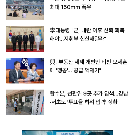
최대 150㎜ 폭우
李대통령 "군, 내란 이후 신뢰 회복
해야…지휘부 헌신해달라"
與, 부동산 세제 개편안 비판 오세훈
에 '맹공'…"공급 억제기"
합수본, 선관위 9곳 추가 압색…강남
·서초도 '투표율 허위 입력' 정황