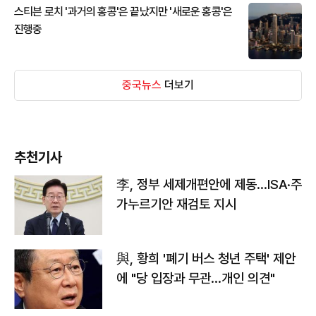
스티븐 로치 '과거의 홍콩'은 끝났지만 '새로운 홍콩'은
진행중
중국뉴스
더보기
추천기사
李, 정부 세제개편안에 제동…ISA·주
가누르기안 재검토 지시
與, 황희 '폐기 버스 청년 주택' 제안
에 "당 입장과 무관…개인 의견"