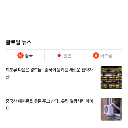
글로벌 뉴스
중국
일본
베트남
희토류 다음은 광모듈…중국이 움켜쥔 새로운 전략자
산
중국산 에어콘을 웃돈 주고 산다...유럽 열광시킨 메이
디