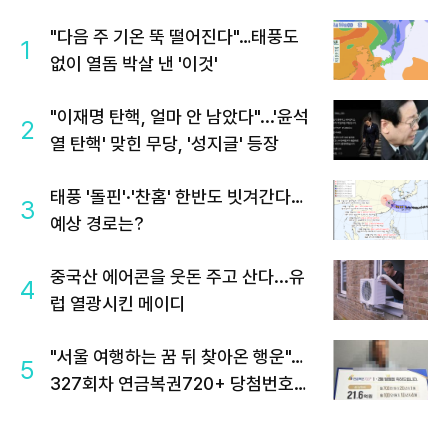
"다음 주 기온 뚝 떨어진다"…태풍도
1
없이 열돔 박살 낸 '이것'
"이재명 탄핵, 얼마 안 남았다"...'윤석
2
열 탄핵' 맞힌 무당, '성지글' 등장
태풍 '돌핀'·'찬홈' 한반도 빗겨간다…
3
예상 경로는?
중국산 에어콘을 웃돈 주고 산다...유
4
럽 열광시킨 메이디
"서울 여행하는 꿈 뒤 찾아온 행운"…
5
327회차 연금복권720+ 당첨번호조
회 주목