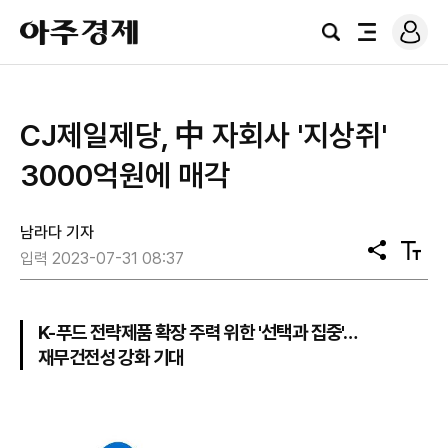
로
아
그
검
전
주
인
색
체
경
메
제
뉴
​CJ제일제당, 中 자회사 '지상쥐'
3000억원에 매각
남라다 기자
공
텍
입력 2023-07-31 08:37
유
스
트
크
기
K-푸드 전략제품 확장 주력 위한 '선택과 집중'…
재무건전성 강화 기대