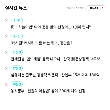
실시간 뉴스
08.08 16:10
UPDATE
4분전
與 "'하늘이법' 여야 공동 발의 괜찮아…그것이 협치"
9분전
'캐시딜' 캐시워크 돈 버는 퀴즈, 정답은?
14분전
관세전쟁 '엔드게임' 윤곽 나오나…한국 新통상정책 교두보 활
용해야
17분전
섬유패션 글로벌 경쟁력 키운다…산업부 15개 과제 180억 지
원
18분전
농식품부, '천원의 아침밥' 참여 200개 대학 선정