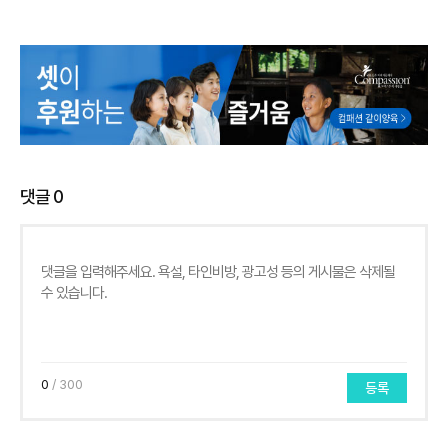
댓글
0
0
/ 300
등록