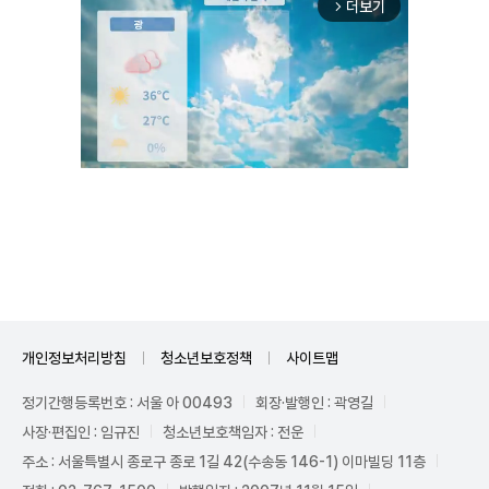
더보기
arrow_forward_ios
Unmute
개인정보처리방침
청소년보호정책
사이트맵
정기간행등록번호 : 서울 아 00493
회장·발행인 : 곽영길
사장·편집인 : 임규진
청소년보호책임자 : 전운
주소 : 서울특별시 종로구 종로 1길 42(수송동 146-1) 이마빌딩 11층