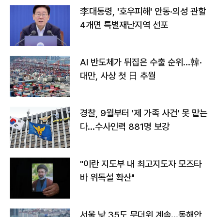
李대통령, '호우피해' 안동·의성 관할
4개면 특별재난지역 선포
AI 반도체가 뒤집은 수출 순위…韓·
대만, 사상 첫 日 추월
경찰, 9월부터 '제 가족 사건' 못 맡는
다…수사인력 881명 보강
"이란 지도부 내 최고지도자 모즈타
바 위독설 확산"
서울 낮 35도 무더위 계속…동해안