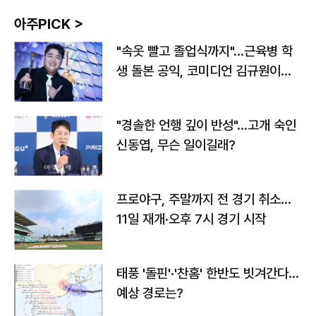
아주PICK >
"속옷 빨고 졸업식까지"…근육병 학
생 돌본 공익, 코미디언 김규원이었
다
"경솔한 언행 깊이 반성"…고개 숙인
신동엽, 무슨 일이길래?
프로야구, 주말까지 전 경기 취소…
11일 재개·오후 7시 경기 시작
태풍 '돌핀'·'찬홈' 한반도 빗겨간다…
예상 경로는?